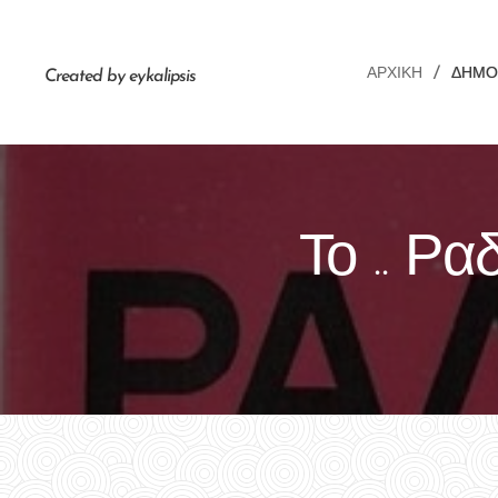
ΑΡΧΙΚΉ
ΔΗΜΟ
Created by eykalipsis
Το .. Ρ