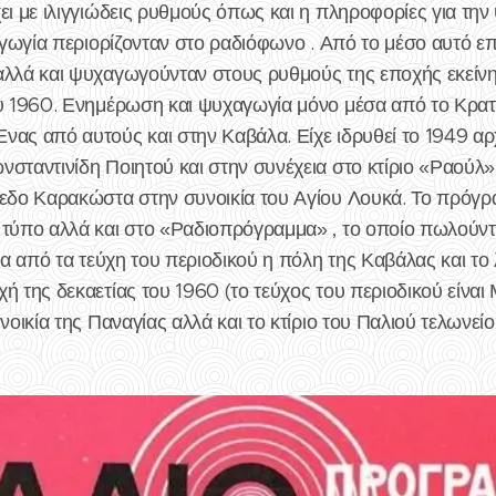
ει με ιλιγγιώδεις ρυθμούς όπως και η πληροφορίες για την 
χαγωγία περιορίζονταν στο ραδιόφωνο . Από το μέσο αυτό ε
αλλά και ψυχαγωγούνταν στους ρυθμούς της εποχής εκείνη
ου 1960. Ενημέρωση και ψυχαγωγία μόνο μέσα από το Κρατι
νας από αυτούς και στην Καβάλα. Είχε ιδρυθεί το 1949 αρ
νσταντινίδη Ποιητού και στην συνέχεια στο κτίριο «Ραούλ
πεδο Καρακώστα στην συνοικία του Αγίου Λουκά. Το πρόγ
 τύπο αλλά και στο «Ραδιοπρόγραμμα» , το οποίο πωλούντ
να από τα τεύχη του περιοδικού η πόλη της Καβάλας και το λι
ή της δεκαετίας του 1960 (το τεύχος του περιοδικού είναι 
νοικία της Παναγίας αλλά και το κτίριο του Παλιού τελωνείο