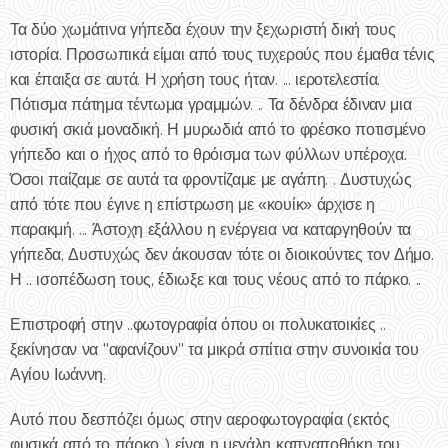
Τα δύο χωμάτινα γήπεδα έχουν την ξεχωριστή δική τους
ιστορία. Προσωπικά είμαι από τους τυχερούς που έμαθα τένις
και έπαιξα σε αυτά. Η χρήση τους ήταν. ... ιεροτελεστία.
Πότισμα πάτημα τέντωμα γραμμών. .. Τα δένδρα έδιναν μια
φυσική σκιά μοναδική. Η μυρωδιά από το φρέσκο ποτισμένο
γήπεδο και ο ήχος από το θρόισμα των φύλλων υπέροχα.
Όσοι παίζαμε σε αυτά τα φροντίζαμε με αγάπη. . Δυστυχώς
από τότε που έγινε η επίστρωση με «κουίκ» άρχισε η
παρακμή. ... Άστοχη εξάλλου η ενέργεια να καταργηθούν τα
γήπεδα, Δυστυχώς δεν άκουσαν τότε οι διοικούντες τον Δήμο.
Η .. ισοπέδωση τους, έδιωξε και τους νέους από το πάρκο. ..
Επιστροφή στην ..φωτογραφία όπου οι πολυκατοικίες ..
ξεκίνησαν να "αφανίζουν" τα μικρά σπίτια στην συνοικία του
Αγίου Ιωάννη.
Αυτό που δεσπόζει όμως στην αεροφωτογραφία (εκτός
φυσικά από το πάρκο..) είναι η μεγάλη καπναποθήκη του