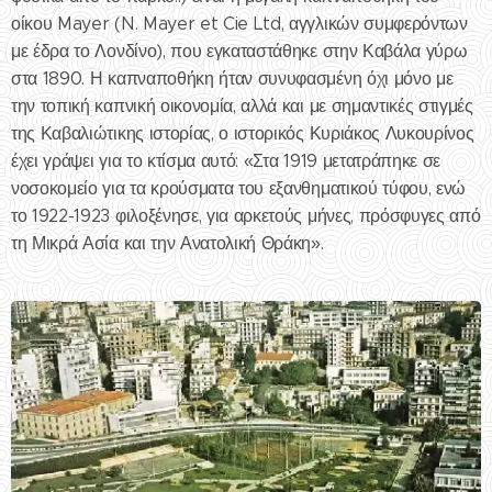
οίκου Mayer (N. Mayer et Cie Ltd, αγγλικών συμφερόντων
με έδρα το Λονδίνο), που εγκαταστάθηκε στην Καβάλα γύρω
στα 1890. Η καπναποθήκη ήταν συνυφασμένη όχι μόνο με
την τοπική καπνική οικονομία, αλλά και με σημαντικές στιγμές
της Καβαλιώτικης ιστορίας, ο ιστορικός Κυριάκος Λυκουρίνος
έχει γράψει για το κτίσμα αυτό: «Στα 1919 μετατράπηκε σε
νοσοκομείο για τα κρούσματα του εξανθηματικού τύφου, ενώ
το 1922-1923 φιλοξένησε, για αρκετούς μήνες, πρόσφυγες από
τη Μικρά Ασία και την Ανατολική Θράκη».