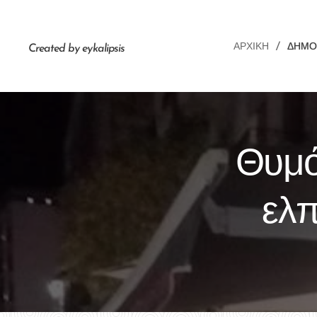
ΑΡΧΙΚΉ
ΔΗΜΟ
Created by eykalipsis
Θυμό
ελπ