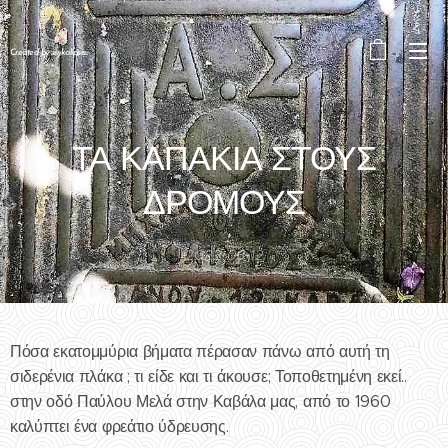
Created by eykalipsis
ΤΑ ΚΑΠΑΚΙΑ ΣΤΟΥΣ
ΔΡΟΜΟΥΣ
2022-03-12
Πόσα εκατομμύρια βήματα πέρασαν πάνω από αυτή τη
σιδερένια πλάκα ; τι είδε και τι άκουσε; Τοποθετημένη εκεί..
στην οδό Παύλου Μελά στην Καβάλα μας, από το 1960
καλύπτει ένα φρεάτιο ύδρευσης.