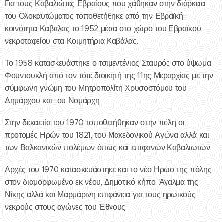
Για τους Καβαλιώτες Εβραίους που χάθηκαν στην διάρκεια
του Ολοκαυτώματος τοποθετήθηκε από την Εβραϊκή
κοινότητα Καβάλας το 1952 μέσα στο χώρο του Εβραϊκού
νεκροταφείου στα Κοιμητήρια Καβάλας.
Το 1958 κατασκευάστηκε ο τσιμεντένιος Σταυρός στο ύψωμα
Φουντουκλή από τον τότε διοικητή της 11ης Μεραρχίας με την
σύμφωνη γνώμη του Μητροπολίτη Χρυσοστόμου του
Δημάρχου και του Νομάρχη.
Στην δεκαετία του 1970 τοποθετήθηκαν στην πόλη οι
προτομές Ηρών του 1821, του Μακεδονικού Αγώνα αλλά και
των Βαλκανικών πολέμων όπως και επιφανών Καβαλιωτών.
Αρχές του 1970 κατασκευάστηκε και το νέο Ηρώο της πόλης
στον διαμορφωμένο εκ νέου, Δημοτικό κήπο. Άγαλμα της
Νίκης αλλά και Μαρμάρινη επιφάνεια για τους ηρωικούς
νεκρούς στους αγώνες του Έθνους.