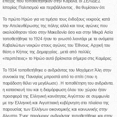
εποχές που τοποθετήθηκαν στην Καβάλα, οι ΣΕΛΙΔΕΣ
Ιστορίας Πολιτισμού και περιβάλλοντος , θα θυμίσουν ότι:
Το πρώτο Ηρώο για να τιμήσει τους ένδοξους νεκρούς κατά
την Απελευθέρωσης της πόλης αλλά και τους αγώνες που
ακολούθησαν τόσο στην Μακεδονία όσο και στην Μικρά Ασία
τοποθετήθηκε το 1924 ήταν το γνωστό λιοντάρι με τα ονόματα
Καβαλιώτων νεκρών στους αγώνες του Έθνους. Αρχική του
θέση ο Κήπος της Δημαρχείας , μετά από πολλές
«περιπέτειες» το Ηρώο αυτό βρίσκεται σήμερα στις Καμάρες.
Το 1934 τοποθετήθηκε ο ανδριάντας του Μοχάμεντ Άλη στην
συνοικία της Παναγίας μπροστά από το σπίτι (που η
παράδοση θέλει να μεγάλωσε) . Η τοποθέτηση του ανδριάντα,
η κατασκευή του και η διαμόρφωση όλου του χώρου ήταν
προσφορά της Ελληνική κοινότητας Αιγύπτου σε συμφωνία
με την Ελληνική και Αιγυπτιακή κυβέρνηση στο πλαίσιο της
παρουσίας των Ελλήνων οικονομικής και κοινωνικής στην
Αίγυπτο. Ένας παρόμοιος ανδριάντας τοποθετήθηκε και στην