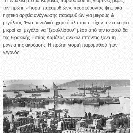
*Η Θρακική Εστία Καβάλας παρουσίασε τις γιορτινές μέρες
την πρώτη «Γιορτή παραμυθιών», προσφέροντας ψηφιακά
ηχητικά αρχεία ανάγνωσης παραμυθιών για μικρούς &
μεγάλους. Ένα μοναδικό ηχητικό άλμπουμ , είχαν την ευκαιρία
μικροί και μεγάλοι να "ξεφυλλίσουν" μέσα από την ιστοσελίδα
της Θρακικής Εστίας Καβάλας ανακαλύπτοντας ξανά τη
μαγεία της ακρόασης. Η πρώτη γιορτή παραμυθιού ήταν
γεγονός!