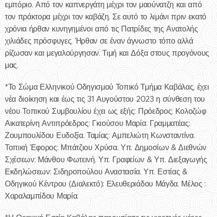
εμπόριο. Από τον καπνεργάτη μέχρι τον μαούνατζη και από
τον πράκτορα μέχρι τον καβάζη. Σε αυτό το λιμάνι πριν εκατό
χρόνια ήρθαν κυνηγημένοι από τις Πατρίδες της Ανατολής
χιλιάδες πρόσφυγες. Ήρθαν σε έναν άγνωστο τόπο αλλά
ρίζωσαν και μεγαλούργησαν. Τιμή και Δόξα στους προγόνους
μας.
*Το Σώμα Ελληνικού Οδηγισμού Τοπικό Τμήμα Καβάλας, έχει
νέα διοίκηση και έως τις 31 Αυγούστου 2023 η σύνθεση του
νέου Τοπικού Συμβουλίου έχει ως εξής: Πρόεδρος: Κολοζώφ
Αικατερίνη Αντιπρόεδρος: Γκιούσου Μαρία. Γραμματέας:
Ζουμπουλίδου Ευδοξία. Ταμίας: Αμπελιώτη Κωνσταντίνα.
Τοπική Έφορος: Μπάτζιου Χρύσα. Υπ. Δημοσίων & Διεθνών
Σχέσεων: Μάνθου Φωτεινή. Υπ. Γραφείων & Υπ. Διεξαγωγής
Εκδηλώσεων: Σιδηροπούλου Αναστασία. Υπ. Εστίας &
Οδηγικού Κέντρου (Διαλεκτό): Ελευθεριάδου Μάγδα. Μέλος :
Χαραλαμπίδου Μαρία.