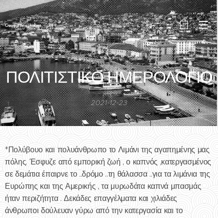
Created by eykalipsis
ΠΟΛΙΤΙΣΤΙΚΟ ΗΜΕΡΟΛΟΓΙΟ
2021-12-23
*Πολύβουο και πολυάνθρωπο το Λιμάνι της αγαπημένης μας
πόλης. Έσφυζε από εμπορική ζωή , ο καπνός ,κατεργασμένος
σε δεμάτια έπαιρνε το ..δρόμο ..τη θάλασσα ..για τα λιμάνια της
Ευρώπης και της Αμερικής , τα μυρωδάτα καπνά μπασμάς
ήταν περιζήτητα . Δεκάδες επαγγέλματα και χιλιάδες
άνθρωποι δούλευαν γύρω από την κατεργασία και το