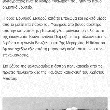
φωτογραφίας είναι το κέντρο «Φάληρο» που ήταν το παλιό
δημοτικό μουσείο.
Η οδός Ερυθρού Σταυρού κατά το μπάζωμα και αρκετό μέρος
από το μετέπειτα πάρκο του Φαλήρου. Στο βάθος αριστερά
από την καπναποθήκη Εμφιετζόγλου φαίνεται το παλιό σπίτι
της οικογένειας Κωνσταντίνου Πετμεζά με το μπαλκόνι και την
βεράντα στη γωνία Βενιζέλου και 7ης Μεραρχίας. Η θάλασσα
έφτανε σχεδόν έξω από τη μπροστινή αυλή του κτιρίου πριν
επιχωματώσεις.
Στο βάθος της φωτογραφίας η άσπρη πολυκατοικία από τις
πρώτες πολυκατοικίες της Καβάλας κατασκευή του Χρήστου
Μπάτση.