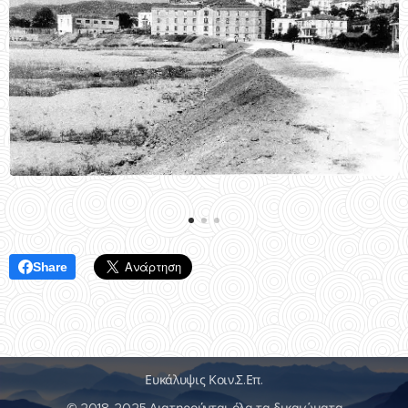
Share
Ευκάλυψις Κοιν.Σ.Επ.