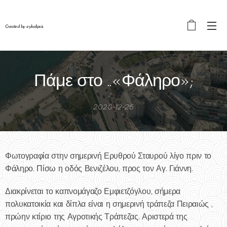
Created by eykalipsis
Πάμε στο ..«Φάληρο»;
2020-12-26
Φωτογραφία στην σημερινή Ερυθρού Σταυρού λίγο πριν το
Φάληρο. Πίσω η οδός Βενιζέλου, προς τον Αγ. Γιάννη.
Διακρίνεται το καπνομάγαζο Εμφιετζόγλου, σήμερα
πολυκατοικία και δίπλα είναι η σημερινή τράπεζα Πειραιώς ,
πρώην κτίριο της Αγροτικής Τράπεζας. Αριστερά της