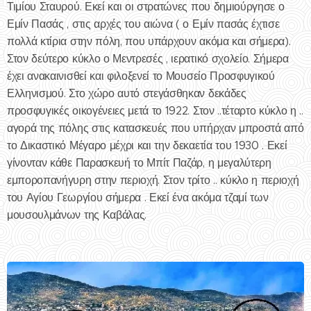
Τιμίου Σταυρού. Εκεί και οι στρατώνες που δημιούργησε ο
Εμίν Πασάς , στις αρχές του αιώνα ( ο Εμίν πασάς έχτισε
πολλά κτίρια στην πόλη, που υπάρχουν ακόμα και σήμερα).
Στον δεύτερο κύκλο ο Μεντρεσές , ιερατικό σχολείο. Σήμερα
έχει ανακαινισθεί και φιλοξενεί το Μουσείο Προσφυγικού
Ελληνισμού. Στο χώρο αυτό στεγάσθηκαν δεκάδες
προσφυγικές οικογένειες μετά το 1922. Στον ..τέταρτο κύκλο η ..
αγορά της πόλης στις κατασκευές που υπήρχαν μπροστά από
το Δικαστικό Μέγαρο μέχρι και την δεκαετία του 1930 . Εκεί
γίνονταν κάθε Παρασκευή το Μπίτ Παζάρ, η μεγαλύτερη
εμποροπανήγυρη στην περιοχή. Στον τρίτο .. κύκλο η περιοχή
του Αγίου Γεωργίου σήμερα . Εκεί ένα ακόμα τζαμί των
μουσουλμάνων της Καβάλας.