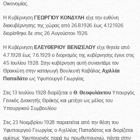
Οικονομίας.
ΓΕΩΡΓΙΟΥ ΚΟΝΔΥΛΗ
Η Κυβέρνηση
είχε την ευθύνη
διακυβέρνησης της χώρας από 26.8.1926 έως 4.12.1926
διορίσθηκε δε στις 26 Αυγούστου 1926.
ΕΛΕΥΘΕΡΙΟΥ ΒΕΝΙΖΕΛΟΥ
Η Κυβέρνηση
είχε θητεία από
4.7.1928 έως 7.6.1929 ο διορισμός της κυβέρνησης έγινε στις
45 Ιουλίου 1928. Στην κυβέρνηση αυτή συναντάμε τον
Αχιλλέα
Θρακιώτη στην καταγωγή Βουλευτή Καβάλας
Παπαδάτο
ως Υφυπουργό Γεωργίας.
Θ
Θεοφυλάκτου
Στις 13 Ιουλίου 1928 διορίζεται ο
.
Υπουργός
Γενικός Διοικητής Θράκης και μετέχει ως μέλος του
Υπουργικού Συμβουλίου
Στις 23 Νοεμβρίου 1928 παραιτείται από την θέση του
Υφυπουργού Γεωργίας ο Αχιλλέας Παπαδάτος και διορίζεται
αμέσως Υφυπουργός παρά τω πρωθυπουργώ, πάντα στην