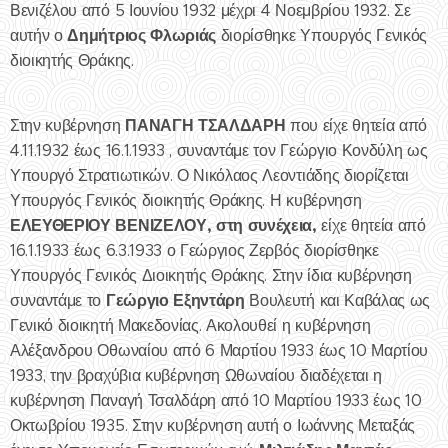
Βενιζέλου από 5 Ιουνίου 1932 μέχρι 4 Νοεμβρίου 1932. Σε
Δημήτριος Φλωριάς
αυτήν ο
διορίσθηκε Υπουργός Γενικός
διοικητής Θράκης.
ΠΑΝΑΓΗ ΤΣΑΛΔΑΡΗ
Στην κυβέρνηση
που είχε θητεία από
4.11.1932 έως 16.1.1933 , συναντάμε τον Γεώργιο Κονδύλη ως
Υπουργό Στρατιωτικών. Ο Νικόλαος Λεοντιάδης διορίζεται
Υπουργός Γενικός διοικητής Θράκης. Η κυβέρνηση
ΕΛΕΥΘΕΡΙΟΥ ΒΕΝΙΖΕΛΟΥ, στη συνέχεια,
είχε θητεία από
16.1.1933 έως 6.3.1933 ο Γεώργιος Ζερβός διορίσθηκε
Υπουργός Γενικός Διοικητής Θράκης. Στην ίδια κυβέρνηση
Γεώργιο Εξηντάρη
συναντάμε το
Βουλευτή και Καβάλας ως
Γενικό διοικητή Μακεδονίας. Ακολουθεί η κυβέρνηση
Αλέξανδρου Οθωναίου από 6 Μαρτίου 1933 έως 10 Μαρτίου
1933, την βραχύβια κυβέρνηση Ωθωναίου διαδέχεται η
κυβέρνηση Παναγή Τσαλδάρη από 10 Μαρτίου 1933 έως 10
Οκτωβρίου 1935. Στην κυβέρνηση αυτή ο Ιωάννης Μεταξάς