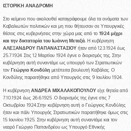
ΙΣΤΟΡΙΚΗ ΑΝΑΔΡΟΜΗ
Στο κείμενο που ακολουθεί καταγράφουμε όλα τα ονόματα των
Καβαλιωτών πολιτικών και μη που θήτευσαν σε Υπουργικές
1924 μέχρι
θέσεις στις κυβερνήσεις στην χώρα μας από το
και την δικτατορία του Ιωάννη Μεταξά.
Η κυβέρνηση
ΑΛΕΞΑΝΔΡΟΥ ΠΑΠΑΝΑΣΤΑΣΙΟΥ
ήταν από 12.3.1924 έως
25.7.1924 Στις 12 Μαρτίου 1924 έγινε ο διορισμός της. Στην
κυβέρνηση αυτή συναντάμε ως υπουργό των Στρατιωτικών
Γεώργιο Κονδύλη
τον
μετέπειτα βουλευτή Καβάλας. Ο
Κονδύλης παραιτήθηκε από Υπουργός στις 9 Ιουλίου 1924.
ΑΝΔΡΕΑ ΜΙΧΑΛΑΚΟΠΟΥΛΟΥ
Η κυβέρνηση
είχε θητεία από
7.10.1924 έως 26.6.1925 .Ο διορισμός της έγινε στις 7
Οκτωβρίου 1924.Στην κυβέρνηση αυτή ο Γεώργιος Κονδύλης
ήταν και πάλι Υπουργός Στρατιωτικών παραιτήθηκε όμως στις
15 Ιουνίου 1925. Στην κυβέρνηση αυτή συναντάμε και τον
νεαρό Γεώργιο Παπανδρέου ως Υπουργό Εθνικής