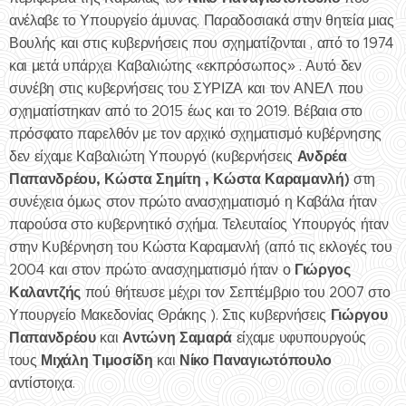
ανέλαβε το Υπουργείο άμυνας. Παραδοσιακά στην θητεία μιας
Βουλής και στις κυβερνήσεις που σχηματίζονται , από το 1974
και μετά υπάρχει Καβαλιώτης «εκπρόσωπος» . Αυτό δεν
συνέβη στις κυβερνήσεις του ΣΥΡΙΖΑ και τον ΑΝΕΛ που
σχηματίστηκαν από το 2015 έως και το 2019. Βέβαια στο
πρόσφατο παρελθόν με τον αρχικό σχηματισμό κυβέρνησης
Ανδρέα
δεν είχαμε Καβαλιώτη Υπουργό (κυβερνήσεις
Παπανδρέου, Κώστα Σημίτη , Κώστα Καραμανλή)
στη
συνέχεια όμως στον πρώτο ανασχηματισμό η Καβάλα ήταν
παρούσα στο κυβερνητικό σχήμα. Τελευταίος Υπουργός ήταν
στην Κυβέρνηση του Κώστα Καραμανλή (από τις εκλογές του
Γιώργος
2004 και στον πρώτο ανασχηματισμό ήταν ο
Καλαντζής
πού θήτευσε μέχρι τον Σεπτέμβριο του 2007 στο
Γιώργου
Υπουργείο Μακεδονίας Θράκης ). Στις κυβερνήσεις
Παπανδρέου
Αντώνη Σαμαρά
και
είχαμε υφυπουργούς
Μιχάλη Τιμοσίδη
Νίκο Παναγιωτόπουλο
τους
και
αντίστοιχα.