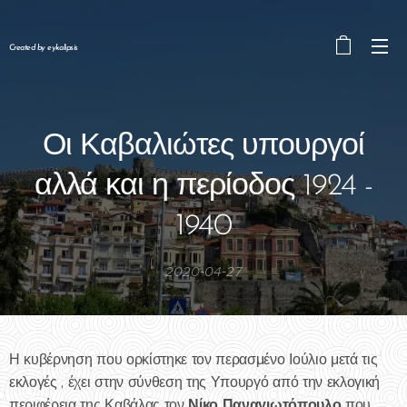
Created by eykalipsis
Οι Καβαλιώτες υπουργοί
αλλά και η περίοδος 1924 -
1940
2020-04-27
Η κυβέρνηση που ορκίστηκε τον περασμένο Ιούλιο μετά τις
εκλογές , έχει στην σύνθεση της Υπουργό από την εκλογική
Νίκο Παναγιωτόπουλο
περιφέρεια της Καβάλας τον
που