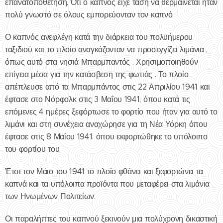
επανατοποθέτηση. Ότι ο καπνός είχε τάση να θερμαίνεται ήταν
πολύ γνωστό σε όλους εμπορεύονταν τον καπνό.
Ο καπνός ανεφλέγη κατά την διάρκεια του πολυήμερου
ταξιδιού και το πλοίο αναγκάζονταν να προσεγγίζει λιμάνια ,
όπως αυτό στα νησιά Μπαρμπαντός . Χρησιμοποιηθούν
επίγεια μέσα για την κατάσβεση της φωτιάς . Το πλοίο
απέπλευσε από τα Μπαρμπάντος στις 22 Απριλίου 1941 και
έφτασε στο Νόρφολκ στις 3 Μαΐου 1941, όπου κατά τις
επόμενες 4 ημέρες ξεφόρτωσε το φορτίο που ήταν για αυτό το
λιμάνι και στη συνέχεια αναχώρησε για τη Νέα Υόρκη όπου
έφτασε στις 8 Μαΐου 1941. όπου εκφορτώθηκε το υπόλοιπο
του φορτίου του.
Έτσι τον Μάιο του 1941 το πλοίο φθάνει και ξεφορτώνει τα
καπνά και τα υπόλοιπα προϊόντα που μεταφέρει στα λιμάνια
των Ηνωμένων Πολιτείων.
Οι παραλήπτες του καπνού ξεκινούν μια πολύχρονη δικαστική