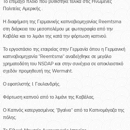
Το επίμαχο πλοίο που βυθίστηκε τελικά στις Ηνωμένες
Πολιτείες Αμερικής .
Η διαφήμιση της Γερμανικής καπνοβιομηχανίας Reemtsma
στη διάρκεια του μεσοπολέμου με φωτογραφία από την
Καβάλα και το λιμάνι της κατά την φόρτωση καπνού.
Το εργοστάσιο της εταιρείας στην Γερμανία όπου η Γερμανική
καπνοβιομηχανία "Reemtsma" αναδείχθηκε σε μεγάλο
χρηματοδότη του ΝSDAP και στην συνέχεια σε αποκλειστικό
σχεδόν προμηθευτή της Wermaht.
Ο εφοπλιστής Ι. Γουλανδρής.
Φόρτωση καπνού από το λιμάνι της Καβάλας.
Ο Καπνός κατεργασμένος "βγαίνει" από τα Καπνομάγαζα της
πόλης.