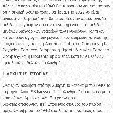
πόλης , το καλοκαίρι του 1940 θα μπορούσαν να ..φανταστούν
ότι η σκληρή δουλειά τους .. θα έφθανε το 2022 να είναι
αντικείμενο "θέματος" που θα μεταφράζονταν σε εκατοντάδες
σελίδες δικογράφων που είναι αναρτημένα σε ιστοσελίδες
μεγάλων δικηγορικών γραφείων των Ηνωμένων Πολιτείων
και αφορούν αγωγές των μεγαλύτερών εταιρειών καπνού της
εποχής εκείνης, όπως η American Tobacco Company, η RJ
Reynolds Tobacco Company, η Liggett & Myers Tobacco
Company, και η Libellants-appellants, κατά των Ελλήνων
εφοπλιστών αδελφών Γουλανδρή .
Η ΑΡΧΗ ΤΗΣ ..ΙΣΤΟΡΙΑΣ
Όλα είχαν ξεκινήσει από την Σμύρνη το καλοκαίρι του 1940, το
φορτηγό πλοίο "SS Ιωάννης Π. Γουλανδρής" φορτώνει δέματα
καπνού των Αμερικανικών Εταιρειών που
δραστηριοποιούνταν εκεί. Επόμενος σταθμός του πλοίου,
αρχές Οκτωβρίου του 1940 στο λιμάνι της Καβάλας όπου