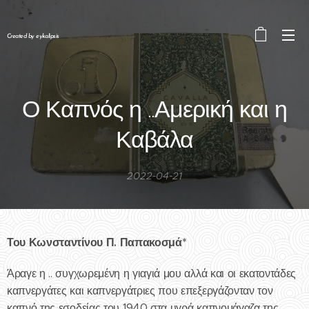
Created by eykalipsis
Ο Καπνός η ..Αμερική και η
Καβάλα
2022-04-21
Του Κωνσταντίνου Π. Παπακοσμά*
Άραγε η .. συγχωρεμένη η γιαγιά μου αλλά και οι εκατοντάδες
καπνεργάτες και καπνεργάτριες που επεξεργάζονταν τον
καπνό της εσοδείας του 1940 στα υγρά καπνομάγαζα της