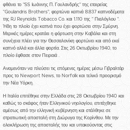
φθάνει το "SS Ιωάννης Π. Γουλανδρής" της εταιρείας
"Goulandris Brothers", φορτώνει καπνά 8.837 καπνοδέματα
της RJ Reynolds Tobacco Co. και 1.110 της " Πιαλόγλου ".
Ήδη το πλοίο έχει καπνά που έχει φορτώσει στην Σμύρνη.
Μερικές ημέρες κρατάει η φόρτωση στην Καβάλα και στη
συνέχεια πλέει για την Θεσσαλονίκη φορτώνει και από εκεί
καπνό αλλά και άλλα φορτία. Στις 26 Οκτωβρίου 1940, το
πλοίο έφθασε στον Πειραιά .
Αναμενόταν να πλεύσει τις επόμενες ημέρες μέσω Γιβραλτάρ
προς το Newport News, το Norfolk και τελικό προορισμό
την Νέα Υόρκη.
Η Ιταλία επιτέθηκε στην Ελλάδα στις 28 Οκτωβρίου 1940 και
καθώς το σκάφος ήταν Ελληνικού νηολογίου, επιτάχθηκε
αμέσως από την ελληνική κυβέρνηση και στάλθηκε σε
στρατιωτική αποστολή στη Διώρυγα της Κορίνθου. Με την
ολοκλήρωση της αποστολής του και υπακούοντας στις