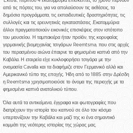
Έκτοτε, περίπου 4 εκατομμύρια επισκέπτες το χρόνο περνούν
από τις πόρτες του, για να απολαύσουν τις εκθέσεις, τα
δημόσια προγράμματα, τις εκπαιδευτικές δραστηριότητες, τις
συλλογές και τις ερευνητικές εγκαταστάσεις .Εκατομμύρια
άλλοι πραγματοποιούν εικονικές επισκέψεις στον ιστότοπο
του μουσείου. Η ταμπακιέρα ήταν προϊόν, της κορυφαίας
γερμανικής βιομηχανίας τσιγάρων Reemtsma, που στις αρχές
του περασμένου αιώνα έπαιρνε τα φημισμένα καπνά από την
Καβάλα. Η εταιρεία είχε κυκλοφορήσει τσιγάρα με την
ονομασία Cavalla και τα διαφήμιζε στον Γερμανικό αλλά και
Αμερικανικό τύπο της εποχής. Ήδη από το 1885 στην Δρέσδη
η Reemtsma χρησιμοποιούσε το όνομα της περιοχής με τα
φημισμένα καπνά ανατολικού τύπου.
Όλα αυτά τα αντικείμενα, έγγραφα και φωτογραφίες που
διατρέχουν την ιστορία του καπνού σε όλο τον κόσμο
υπερτονίζουν την Καβάλα και μαζί της κι ένα σημαντικό
κομμάτι της νεότερης ιστορίας της χώρας μας.