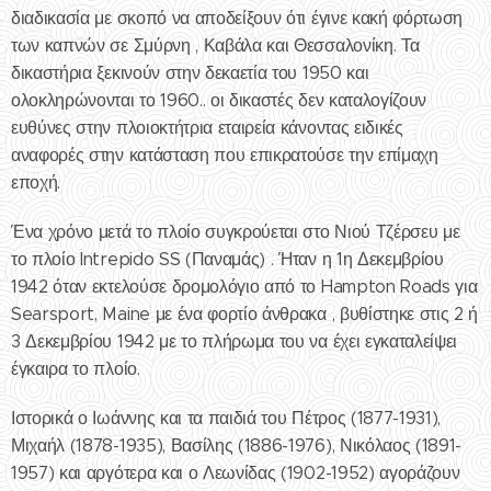
διαδικασία με σκοπό να αποδείξουν ότι έγινε κακή φόρτωση
των καπνών σε Σμύρνη , Καβάλα και Θεσσαλονίκη. Τα
δικαστήρια ξεκινούν στην δεκαετία του 1950 και
ολοκληρώνονται το 1960.. οι δικαστές δεν καταλογίζουν
ευθύνες στην πλοιοκτήτρια εταιρεία κάνοντας ειδικές
αναφορές στην κατάσταση που επικρατούσε την επίμαχη
εποχή.
Ένα χρόνο μετά το πλοίο συγκρούεται στο Νιού Τζέρσευ με
το πλοίο Intrepido SS (Παναμάς) . Ήταν η 1η Δεκεμβρίου
1942 όταν εκτελούσε δρομολόγιο από το Hampton Roads για
Searsport, Maine με ένα φορτίο άνθρακα , βυθίστηκε στις 2 ή
3 Δεκεμβρίου 1942 με το πλήρωμα του να έχει εγκαταλείψει
έγκαιρα το πλοίο.
Ιστορικά ο Ιωάννης και τα παιδιά του Πέτρος (1877-1931),
Μιχαήλ (1878-1935), Βασίλης (1886-1976), Νικόλαος (1891-
1957) και αργότερα και ο Λεωνίδας (1902-1952) αγοράζουν