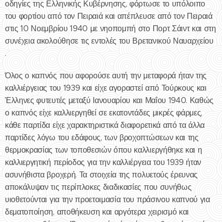
οδηγίες της Ελληνικής Κυβέρνησης, φόρτωσε το υπόλοιπο
του φορτίου από τον Πειραιά και απέπλευσε από τον Πειραιά
στις 10 Νοεμβρίου 1940 με νηοπομπή στο Πορτ Σάιντ και στη
συνέχεια ακολούθησε τις εντολές του Βρετανικού Ναυαρχείου
.
Όλος ο καπνός που αφορούσε αυτή την μεταφορά ήταν της
καλλιέργειας του 1939 και είχε αγοραστεί από Τούρκους και
Έλληνες φυτευτές μεταξύ Ιανουαρίου και Μαΐου 1940. Καθώς
ο καπνός είχε καλλιεργηθεί σε εκατοντάδες μικρές φάρμες,
κάθε παρτίδα είχε χαρακτηριστικά διαφορετικά από τα άλλα
παρτίδες λόγω του εδάφους, των βροχοπτώσεων και της
θερμοκρασίας των τοποθεσιών όπου καλλιεργήθηκε και η
καλλιεργητική περίοδος για την καλλιέργεια του 1939 ήταν
ασυνήθιστα βροχερή. Τα στοιχεία της πολυετούς έρευνας
αποκάλυψαν τις περίπλοκες διαδικασίες που συνήθως
υιοθετούνται για την προετοιμασία του πράσινου καπνού για
δεματοποίηση, αποθήκευση και αργότερα χειρισμό και