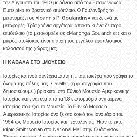
τον Αύγουστο του 1910 με δάνειο από τον Επαμεινώνδα
Εμπειρίκο το βρετανικό ατμόπλοιο. Ο Γουλανδρής το
«Ioannis P. Goulandris»
μετονομάζει σε
και ξεκινά τις
μεταφορές. Τρία χρόνια αργότερα, αποκτά κι ένα δεύτερο
ατμόπλοιο (το μετονομάζει σε «Marionga Goulandris») και ο
μικρός στολίσκος είναι η αρχή του μεγάλου εφοπλιστικού
κολοσσού της χώρας μας.
Η ΚΑΒΑΛΑ ΣΤΟ ..ΜΟΥΣΕΙΟ
Ιστορίες καπνού συνέχεια ..αυτή η .. ταμπακιέρα που γράφει το
όνομα της πόλης μας "Cavalla", (η φωτογραφία που
δημοσιεύουμε ) βρίσκεται στο Εθνικό Μουσείο Αμερικανικής
Ιστορίας και είναι ένα από τα 1,8 εκατομμύρια αντικείμενα
ιστορίας που έχει το Μουσείο. Το Εθνικό Μουσείο
Αμερικανικής Ιστορίας άνοιξε στο κοινό τον Ιανουάριο του
1964 ως Μουσείο Ιστορίας και Τεχνολογίας. Ήταν το έκτο
κτίριο Smithsonian στο National Mall στην Ουάσιγκτον.