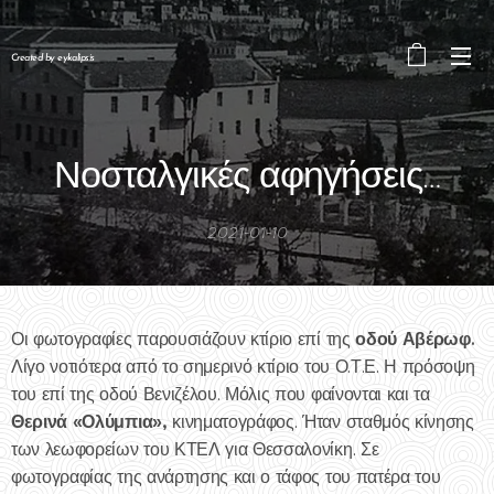
Created by eykalipsis
Νοσταλγικές αφηγήσεις…
2021-01-10
οδού Αβέρωφ.
Οι φωτογραφίες παρουσιάζουν κτίριο επί της
Λίγο νοτιότερα από το σημερινό κτίριο του Ο.Τ.Ε. Η πρόσοψη
του επί της οδού Βενιζέλου. Μόλις που φαίνονται και τα
Θερινά «Ολύμπια»,
κινηματογράφος. Ήταν σταθμός κίνησης
των λεωφορείων του ΚΤΕΛ για Θεσσαλονίκη. Σε
φωτογραφίας της ανάρτησης και ο τάφος του πατέρα του