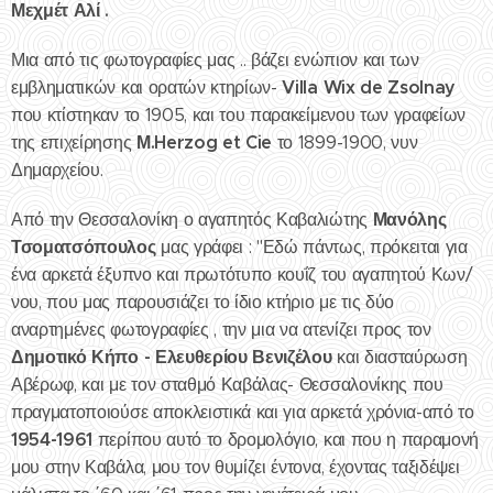
Μεχμέτ Αλί .
Μια από τις φωτογραφίες μας .. βάζει ενώπιον και των
Villa Wix de Zsolnay
εμβληματικών και ορατών κτηρίων-
που κτίστηκαν το 1905, και του παρακείμενου των γραφείων
Μ.Herzog et Cie
της επιχείρησης
το 1899-1900, νυν
Δημαρχείου.
Μανόλης
Από την Θεσσαλονίκη ο αγαπητός Καβαλιώτης
Τσοματσόπουλος
μας γράφει : "Εδώ πάντως, πρόκειται για
ένα αρκετά έξυπνο και πρωτότυπο κουΐζ του αγαπητού Κων/
νου, που μας παρουσιάζει το ίδιο κτήριο με τις δύο
αναρτημένες φωτογραφίες , την μια να ατενίζει προς τον
Δημοτικό Κήπο - Ελευθερίου Βενιζέλου
και διασταύρωση
Αβέρωφ, και με τον σταθμό Καβάλας- Θεσσαλονίκης που
πραγματοποιούσε αποκλειστικά και για αρκετά χρόνια-από το
1954-1961
περίπου αυτό το δρομολόγιο, και που η παραμονή
μου στην Καβάλα, μου τον θυμίζει έντονα, έχοντας ταξιδέψει