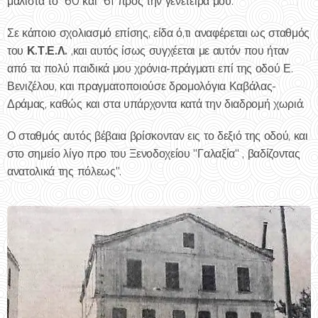
μάλιστα το ΄60 και ΄61 προς την γενέτειρά μου.
Σε κάποιο σχολιασμό επίσης, είδα ό,τι αναφέρεται ως σταθμός
Κ.Τ.Ε.Λ.
του
,και αυτός ίσως συγχέεται με αυτόν που ήταν
από τα πολύ παιδικά μου χρόνια-πράγματι επί της οδού Ε.
Βενιζέλου, και πραγματοποιούσε δρομολόγια Καβάλας-
Δράμας, καθώς και στα υπάρχοντα κατά την διαδρομή χωριά.
Ο σταθμός αυτός βέβαια βρίσκονταν εις το δεξιό της οδού, και
στο σημείο λίγο προ του Ξενοδοχείου "Γαλαξία" , βαδίζοντας
ανατολικά της πόλεως".