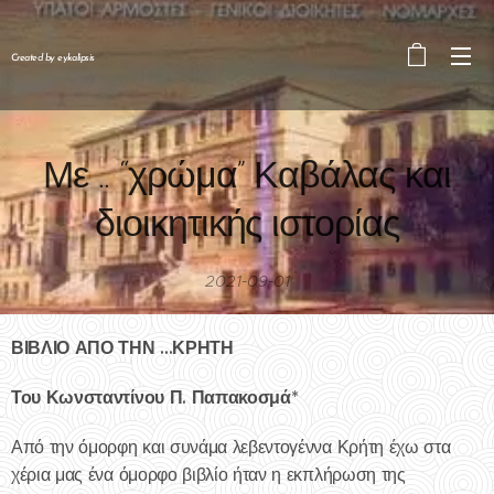
Created by eykalipsis
Με .. “χρώμα” Καβάλας και
διοικητικής ιστορίας
2021-09-01
ΒΙΒΛΙΟ ΑΠΟ ΤΗΝ ...ΚΡΗΤΗ
Του Κωνσταντίνου Π. Παπακοσμά*
Από την όμορφη και συνάμα λεβεντογέννα Κρήτη έχω στα
χέρια μας ένα όμορφο βιβλίο ήταν η εκπλήρωση της