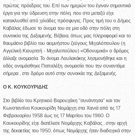
πρώτος πρόεδρος του. Επί των ημερών του έγιναν σημαντικά
έργα για την ύδρευση στην πόλη, που στο μεταξύ είχε
κατακλυσθεί από χιλιάδες πρόσφυγες. Προς τιμή του ο Δήμος
Καβάλας έδωσε το όνομα του σε μια οδό στην πόλη στη
συνοικία της Δεξαμενής. Βέβαια, όπως μας πληροφορεί και το
θαυμάσιο βιβλίο του αειμνήστου ζεύγους Μιχαλόπουλου (η
Αγγελική Κιουρτσή - Μιχαλοπούλου) «Οδονυμικά» ο δρόμος
άλλαξε ονομασία. Το όνομα Λουλακάκης λησμονήθηκε και η
οδός ονομάσθηκε Παπαλέξη, ονομασία που την συναντάμε
σήμερα , στο δρόμο αυτό στην συνοικία της Δεξαμενής.
Ο Κ. ΚΟΥΚΟΥΡΙΔΗΣ
Στο βιβλίο του Κρητικού Βαρουχάκη "συνάντησα" και τον
Κωνσταντίνο Κουκουρίδη Νομάρχη στα Χανιά από τις 17
Φεβρουαρίου 1958 έως τις 17 Μαρτίου του 1960. Ο
Κουκουρίδης είχε διατέλεσε Νομάρχης Καβάλας , στην αρχή
της δεκαετίας του 1950, όπως Νομάρχης ήταν διαδοχικά στην