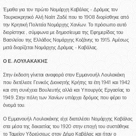
Έμαθα για τον πρώτο Νομάρχη Καβάλας - Δράμας τον
Τουρκοκρητικό Αλή Ναίπ Ζαδέ που το 1908 διορίσθηκε από
την Κρητική Πολιτεία Νομάρχης Χανίων. Το πρόσωπο αυτό
διορίστηκε , σύμφωνα με δημοσίευμα της Εφημερίδας του
Βασιλείου της Ελλάδος Νομάρχης Κοζάνης το 1915. Αμέσως
μετά διορίζεται Νομάρχης Δράμας - Καβάλας.
Ο Ε. ΛΟΥΛΑΚΑΚΗΣ
Στην έκδοση γίνεται αναφορά στον Εμμανουήλ Λουλακάκη
που διετέλεσε Γενικός Διοικητής Κρήτης τα έτη 1941 και 1942
και στη συνέχεια Βουλευτής αλλά και Υπουργός Εργασίας το
1949. Στην πόλη των Χανίων υπάρχει δρόμος που φέρει το
όνομά του.
Ο Εμμανουήλ Λουλακάκης είχε διατελέσει Νομάρχης Καβάλας
στα μέσα της δεκαετίας του 1920 στην εποχή του συστάθηκε
το Ταμείον Υδρεύσεως στον Δήμο Καβάλας και ήταν ο