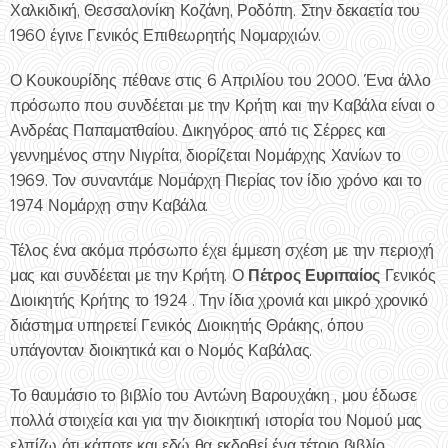
Χαλκιδική, Θεσσαλονίκη Κοζάνη, Ροδόπη. Στην δεκαετία του
1960 έγινε Γενικός Επιθεωρητής Νομαρχιών.
Ο Κουκουρίδης πέθανε στις 6 Απριλίου του 2000. Ένα άλλο
πρόσωπο που συνδέεται με την Κρήτη και την Καβάλα είναι ο
Ανδρέας Παπαματθαίου. Δικηγόρος από τις Σέρρες και
γεννημένος στην Νιγρίτα, διορίζεται Νομάρχης Χανίων το
1969. Τον συναντάμε Νομάρχη Πιερίας τον ίδιο χρόνο και το
1974 Νομάρχη στην Καβάλα.
Τέλος ένα ακόμα πρόσωπο έχει έμμεση σχέση με την περιοχή
Πέτρος Ευριπαίος
μας και συνδέεται με την Κρήτη. Ο
Γενικός
Διοικητής Κρήτης το 1924 . Την ίδια χρονιά και μικρό χρονικό
διάστημα υπηρετεί Γενικός Διοικητής Θράκης, όπου
υπάγονταν διοικητικά και ο Νομός Καβάλας.
Το θαυμάσιο το βιβλίο του Αντώνη Βαρουχάκη , μου έδωσε
πολλά στοιχεία και για την διοικητική ιστορία του Νομού μας
ελπίζω ότι κάποτε και εδώ θα εκδοθεί ένα τέτοιο βιβλίο.