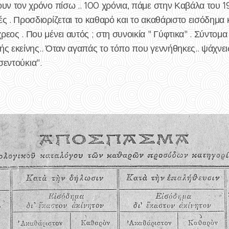
υν τον χρόνο πίσω .. 100 χρόνια, πάμε στην Καβάλα του 1
ς . Προσδιορίζεται το καθαρό και το ακαθάριστο εισόδημα κ
εος . Που μένει αυτός ; στη συνοικία " Γύφτικα" . Σύντο
χής εκείνης.. Όταν αγαπάς το τόπο που γεννήθηκες.. ψάχνει
"σεντούκια".