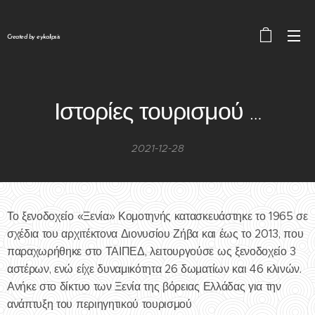
Created by eykalipsis
Ιστορίες τουρισμού …
2021-12-28
Το ξενοδοχείο «Ξενία» Κομοτηνής κατασκευάστηκε το 1965 σε
σχέδια του αρχιτέκτονα Διονυσίου Ζήβα και έως το 2013, που
παραχωρήθηκε στο ΤΑΙΠΕΔ, λειτουργούσε ως ξενοδοχείο 3
αστέρων, ενώ είχε δυναμικότητα 26 δωματίων και 46 κλινών.
Ανήκε στο δίκτυο των Ξενία της βόρειας Ελλάδας για την
ανάπτυξη του περιηγητικού τουρισμού