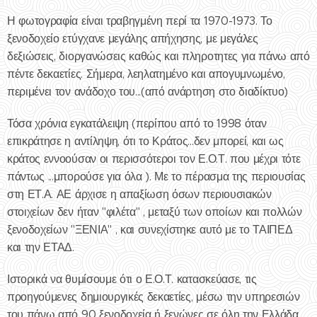
Η φωτογραφία είναι τραβηγμένη περί τα 1970-1973. Το
ξενοδοχείο ετύγχανε μεγάλης απήχησης, με μεγάλες
δεξιώσεις, διοργανώσεις καθώς και πληροτητες για πάνω από
πέντε δεκαετίες. Σήμερα, λεηλατημένο και απογυμνωμένο,
περιμένει τον ανάδοχο του...(από ανάρτηση στο διαδίκτυο)
Τόσα χρόνια εγκατάλειψη (περίπου από το 1998 όταν
επικράτησε η αντίληψη, ότι το Κράτος...δεν μπορεί, και ως
κράτος εννοούσαν οι περισσότεροι τον Ε.Ο.Τ. που μέχρι τότε
πάντως ...μπορούσε για όλα ). Με το πέρασμα της περιουσίας
στη ΕΤ.Α. ΑΕ άρχισε η απαξίωση όσων περιουσιακών
στοιχείων δεν ήταν "φιλέτα" , μεταξύ των οποίων και πολλών
ξενοδοχείων "ΞΕΝΙΑ" , και συνεχίστηκε αυτό με το ΤΑΙΠΕΔ
και την ΕΤΑΔ.
Ιστορικά να θυμίσουμε ότι ο Ε.Ο.Τ. κατασκεύασε, τις
προηγούμενες δημιουργικές δεκαετίες, μέσω την υπηρεσιών
του πάνω από 90 ξενοδοχεία ή ξενώνες σε όλη την Ελλάδα.