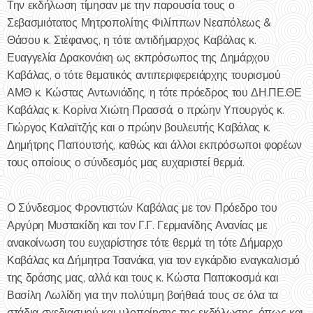
Την εκδήλωση τίμησαν με την παρουσία τους ο
Σεβασμιότατος Μητροπολίτης Φιλίππων Νεαπόλεως &
Θάσου κ. Στέφανος, η τότε αντιδήμαρχος Καβάλας κ.
Ευαγγελία Δρακονάκη ως εκπρόσωπος της Δημάρχου
Καβάλας, ο τότε θεματικός αντιπεριφερειάρχης τουρισμού
ΑΜΘ κ. Κώστας Αντωνιάδης, η τότε πρόεδρος του ΔΗ.ΠΕ.ΘΕ
Καβάλας κ. Κορίνα Χιώτη Πρασσά, ο πρώην Υπουργός κ.
Γιώργος Καλαϊτζής και ο πρώην βουλευτής Καβάλας κ.
Δημήτρης Παπουτσής, καθώς και άλλοι εκπρόσωποι φορέων
τους οποίους ο σύνδεσμός μας ευχαριστεί θερμά.
Ο Σύνδεσμος Φροντιστών Καβάλας με τον Πρόεδρο του
Αργύρη Μυστακίδη και τον Γ.Γ. Γερμανίδης Ανανίας με
ανακοίνωση του ευχαρίστησε τότε θερμά τη τότε Δήμαρχο
Καβάλας κα Δήμητρα Τσανάκα, για τον εγκάρδιο εναγκαλισμό
της δράσης μας, αλλά και τους κ. Κώστα Παπακοσμά και
Βασίλη Λωλίδη για την πολύτιμη βοήθειά τους σε όλα τα
στάδια σχεδιασμού και υλοποίησης της εκδήλωσης, όπως και