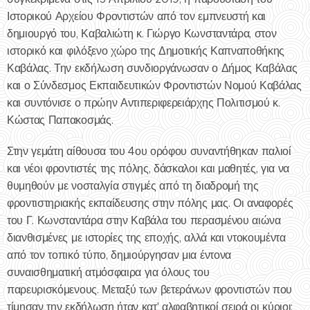
Ιστορικού Αρχείου Φροντιστών από τον εμπνευστή και
δημιουργό του, Καβαλιώτη κ. Γιώργο Κωνσταντάρα, στον
ιστορικό και φιλόξενο χώρο της Δημοτικής Καπναποθήκης
Καβάλας. Την εκδήλωση συνδιοργάνωσαν ο Δήμος Καβάλας
και ο Σύνδεσμος Εκπαιδευτικών Φροντιστών Νομού Καβάλας
και συντόνισε ο πρώην Αντιπεριφερειάρχης Πολιτισμού κ.
Κώστας Παπακοσμάς.
Στην γεμάτη αίθουσα του 4ου ορόφου συναντήθηκαν παλιοί
και νέοι φροντιστές της πόλης, δάσκαλοι και μαθητές, για να
θυμηθούν με νοσταλγία στιγμές από τη διαδρομή της
φροντιστηριακής εκπαίδευσης στην πόλης μας. Οι αναφορές
του Γ. Κωνσταντάρα στην Καβάλα του περασμένου αιώνα
διανθισμένες με ιστορίες της εποχής, αλλά και ντοκουμέντα
από τον τοπικό τύπο, δημιούργησαν μια έντονα
συναισθηματική ατμόσφαιρα για όλους του
παρευρισκόμενους. Μεταξύ των βετεράνων φροντιστών που
τίμησαν την εκδήλωση ήταν κατ' αλφαβητικοί σειρά οι κύριοι: