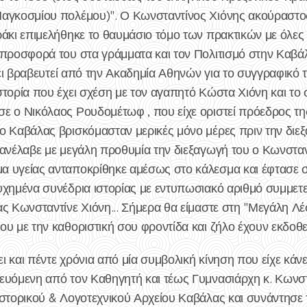
αγκοσμίου πολέμου)". Ο Κωνσταντίνος Χιόνης ακούραστος
άκι επιμελήθηκε το θαυμάσιο τόμο των πρακτικών με όλες 
 προσφορά του στα γράμματα και τον Πολιτισμό στην Καβάλ
έχει βραβευτεί από την Ακαδημία Αθηνών για το συγγραφικό 
τορία που έχει σχέση με τον αγαπητό Κώστα Χιόνη και το σ
ε ο Νικόλαος Ρουδομέτωφ , που είχε οριστεί πρόεδρος τ
 Καβάλας βρισκόμασταν μερικές μόνο μέρες πριν την διεξα
ανέλαβε με μεγάλη προθυμία την διεξαγωγή του ο Κωνσταντ
 υγείας ανταποκρίθηκε αμέσως στο κάλεσμα και έφτασε στ
υχημένα συνέδρια ιστορίας με εντυπωσιακό αριθμό συμμετε
ας Κωνσταντίνε Χιόνη... Σήμερα θα είμαστε στη "Μεγάλη Λ
υ με την καθοριστική σου φροντίδα και ζήλο έχουν εκδοθεί
σει και πέντε χρόνια από μία συμβολική κίνηση που είχε κά
ευόμενη από τον Καθηγητή και τέως Γυμνασιάρχη κ. Κωνστα
Ιστορικού & Λογοτεχνικού Αρχείου Καβάλας και συνάντησε 