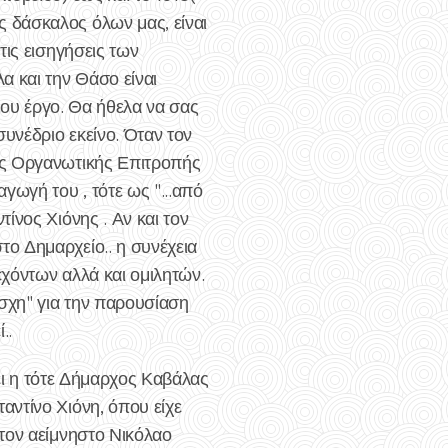
 δάσκαλος όλων μας, είναι
τις εισηγήσεις των
α και την Θάσο είναι
του έργο. Θα ήθελα να σας
υνέδριο εκείνο. Όταν τον
ης Οργανωτικής Επιτροπής
γωγή του , τότε ως "...από
ίνος Χιόνης . Αν και τον
ο Δημαρχείο.. η συνέχεια
χόντων αλλά και ομιλητών.
έσχη" για την παρουσίαση
..
νει η τότε Δήμαρχος Καβάλας
ντίνο Χιόνη, όπου είχε
τον αείμνηστο Νικόλαο