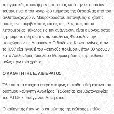
πραγματικάς προσέφερεν υπηρεσίας κατά την εκστρατείαν
ταύτην, είναι ο του κεντρικού τμήματος της Θεσσαλίας υπό του
ανθυπολοχαγού Α. Μαυροκορδάτου εκπονηθείς· ο χάρτης
ούτος είναι ακριβέστατος και εις τας ελαχίστας αυτού
λεπτομερείας, εύκολος εις την ανάγνωσιν, είναι ο μόνος, όστις
εχρησιμοποιήθη διά την παράταξιν εις Φάρσαλον, την
υποχώρησιν εις Δομοκόν...» Ο διάδοχος Κωνσταντίνος, όταν
το 1897 είχε ηγηθεί του «ατυχούς πολέμου», ήταν 30 χρονών
και ο Αλέξανδρος Νικολάου Μαυροκορδάτος είχε πεθάνει
μόλις πριν τρία χρόνια.
Ο ΚΑΘΗΓΗΤΗΣ Ε. ΛΙΒΙΕΡΑΤΟΣ
Όλα αυτά τα στοιχεία έφερε στο φως η ακαδημαϊκή έρευνα του
ομότιμου καθηγητή Ανωτέρας Γεωδαισίας και Χαρτογραφίας
του Α.Π.Θ. κ. Ευάγγελου Λιβιεράτου.
Ο καθηγητής ήταν και ο επιμελητής της έκθεσης με τίτλο