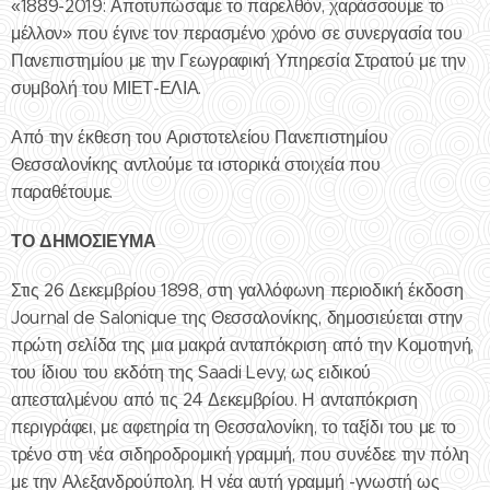
«1889-2019: Αποτυπώσαμε το παρελθόν, χαράσσουμε το
μέλλον» που έγινε τον περασμένο χρόνο σε συνεργασία του
Πανεπιστημίου με την Γεωγραφική Υπηρεσία Στρατού με την
συμβολή του ΜΙΕΤ-ΕΛΙΑ.
Από την έκθεση του Αριστοτελείου Πανεπιστημίου
Θεσσαλονίκης αντλούμε τα ιστορικά στοιχεία που
παραθέτουμε.
ΤΟ ΔΗΜΟΣΙΕΥΜΑ
Στις 26 Δεκεμβρίου 1898, στη γαλλόφωνη περιοδική έκδοση
Journal de Salonique της Θεσσαλονίκης, δημοσιεύεται στην
πρώτη σελίδα της μια μακρά ανταπόκριση από την Κομοτηνή,
του ίδιου του εκδότη της Saadi Levy, ως ειδικού
απεσταλμένου από τις 24 Δεκεμβρίου. Η ανταπόκριση
περιγράφει, με αφετηρία τη Θεσσαλονίκη, το ταξίδι του με το
τρένο στη νέα σιδηροδρομική γραμμή, που συνέδεε την πόλη
με την Αλεξανδρούπολη. Η νέα αυτή γραμμή -γνωστή ως