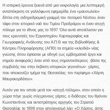
Η ιστορική έρευνα ξεκινά από μια νεκρολογία, μια λεπτομερή
ανταπόκριση σε γαλλόφωνη εφημερίδα, ένα «μαυσωλείο»
δίπλα στη σιδηροδρομική γραμμή του ποταμού Νέστου, έναν
τάφο στον ιστορικό ναό του Τιμίου Προδρόμου κι έναν ατυχή
πόλεμο για το έθνος μας το 1897. Όλα αυτά αποτέλεσαν για
τους ερευνητές του Εργαστηρίου Χαρτογραφίας και
Γεωγραφικής Ανάλυσης του Α.Π.Θ. και της Βιβλιοθήκης &
Κέντρου Πληροφόρησης (ΑΠΘ) τα σημεία «κλειδιά» νέας
γνώσης όπου έφτασαν με οδηγό (ως εμβληματικό έργο και
σημείο αναφοράς) έναν από τους σημαντικότερους -βάσει της
συμβολής του στην έκβαση ιστορικών γεγονότων- χάρτες,
που απεικονίζει τμήμα της Θεσσαλίας: τον περίφημο «Χάρτη
Μαυροκορδάτου».
Αυτόν για τον οποίο μετά τον «ατυχή πόλεμο», στον οποίο η
χώρα πήγε χωρίς σύγχρονους χάρτες, ο διάδοχος του θρόνου
Κωνσταντίνος και αντιστράτηγος αρχηγός του Στρατού
Θεσσαλίας το 1898 στον απολογισμό λέει: «Ο Χάρτης, όστις