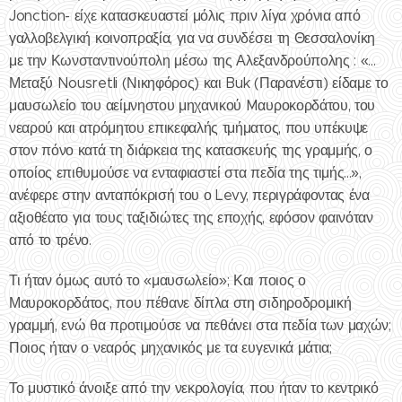
Jonction- είχε κατασκευαστεί μόλις πριν λίγα χρόνια από
γαλλοβελγική κοινοπραξία, για να συνδέσει τη Θεσσαλονίκη
με την Κωνσταντινούπολη μέσω της Αλεξανδρούπολης : «...
Μεταξύ Nousretli (Νικηφόρος) και Buk (Παρανέστι) είδαμε το
μαυσωλείο του αείμνηστου μηχανικού Mαυροκορδάτου, του
νεαρού και ατρόμητου επικεφαλής τμήματος, που υπέκυψε
στον πόνο κατά τη διάρκεια της κατασκευής της γραμμής, ο
οποίος επιθυμούσε να ενταφιαστεί στα πεδία της τιμής...»,
ανέφερε στην ανταπόκρισή του ο Levy, περιγράφοντας ένα
αξιοθέατο για τους ταξιδιώτες της εποχής, εφόσον φαινόταν
από το τρένο.
Τι ήταν όμως αυτό το «μαυσωλείο»; Και ποιος ο
Μαυροκορδάτος, που πέθανε δίπλα στη σιδηροδρομική
γραμμή, ενώ θα προτιμούσε να πεθάνει στα πεδία των μαχών;
Ποιος ήταν ο νεαρός μηχανικός με τα ευγενικά μάτια;
Το μυστικό άνοιξε από την νεκρολογία, που ήταν το κεντρικό