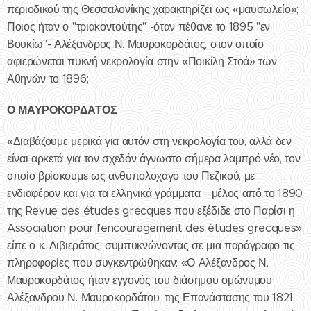
περιοδικού της Θεσσαλονίκης χαρακτηρίζει ως «μαυσωλείο»;
Ποιος ήταν ο "τριακοντούτης" -όταν πέθανε το 1895 "εν
Βουκίω"- Αλέξανδρος Ν. Μαυροκορδάτος, στον οποίο
αφιερώνεται πυκνή νεκρολογία στην «Ποικίλη Στοά» των
Αθηνών το 1896;
Ο ΜΑΥΡΟΚΟΡΔΑΤΟΣ
«Διαβάζουμε μερικά για αυτόν στη νεκρολογία του, αλλά δεν
είναι αρκετά για τον σχεδόν άγνωστο σήμερα λαμπρό νέο, τον
οποίο βρίσκουμε ως ανθυπολοχαγό του Πεζικού, με
ενδιαφέρον και για τα ελληνικά γράμματα --μέλος από το 1890
της Revue des études grecques που εξέδιδε στο Παρίσι η
Association pour l'encouragement des études grecques»,
είπε ο κ. Λιβιεράτος, συμπυκνώνοντας σε μια παράγραφο τις
πληροφορίες που συγκεντρώθηκαν: «Ο Αλέξανδρος Ν.
Μαυροκορδάτος ήταν εγγονός του διάσημου ομώνυμου
Αλέξανδρου Ν. Μαυροκορδάτου, της Επανάστασης του 1821,