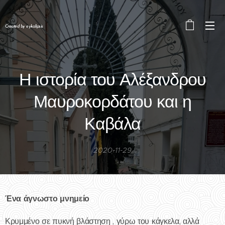
Created by eykalipsis
Η ιστορία του Αλέξανδρου
Μαυροκορδάτου και η
Καβάλα
2020-11-29
Ένα άγνωστο μνημείο
Κρυμμένο σε πυκνή βλάστηση , γύρω του κάγκελα, αλλά