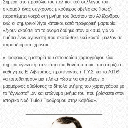
Σήμερα, στο προαύλιο του πολιτιστικού συλλόγου του
οικισμού, ένας σύγχρονος μικρότερος οβελίσκος (ίσως)
παραπέμπει νοερά στη μνήμη του θανάτου του Αλέξανδρου,
ενώ οι σημερινοί λίγοι κάτοικοι, κατά προφορική μαρτυρία,
«έχουν ακούσει ότι το όνομα δόθηκε στον οικισμό, για να
τιμήσει έναν αγωνιστή που σκοτώθηκε εκεί κοντά -μάλλον σε
απροσδιόριστο χρόνο».
«Προφανώς η ιστορία του σπουδαίου χαρτογράφου είναι
σήμερα άγνωστη στον τόπο του θανάτου του», υποστηρίζει ο
καθηγητής Ε. Λιβιεράτος, προτείνοντας η Γ.Υ.Σ. και το Α.Π.Θ.
να τοποθετήσουν μια πλάκα «ώστε να αποτελέσει ο
μαρμάρινος οβελίσκος το δίπολο μνήμης του χαρτογράφου με
το "άγνωστο" ..αν και επώνυμο μνήμα του, που βρίσκεται στον
ιστορικό Ναό Τιμίου Προδρόμου στην Καβάλα».