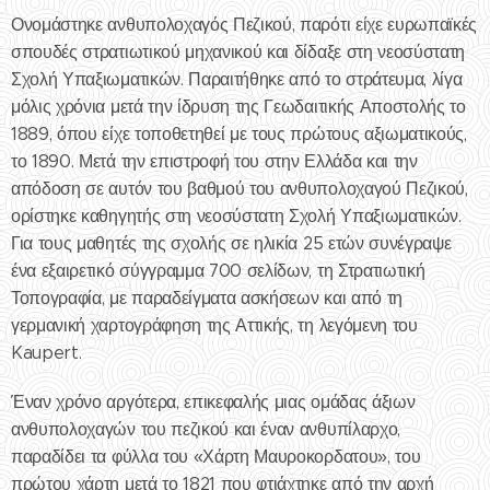
Ονομάστηκε ανθυπολοχαγός Πεζικού, παρότι είχε ευρωπαϊκές
σπουδές στρατιωτικού μηχανικού και δίδαξε στη νεοσύστατη
Σχολή Υπαξιωματικών. Παραιτήθηκε από το στράτευμα, λίγα
μόλις χρόνια μετά την ίδρυση της Γεωδαιτικής Αποστολής το
1889, όπου είχε τοποθετηθεί με τους πρώτους αξιωματικούς,
το 1890. Μετά την επιστροφή του στην Ελλάδα και την
απόδοση σε αυτόν του βαθμού του ανθυπολοχαγού Πεζικού,
ορίστηκε καθηγητής στη νεοσύστατη Σχολή Υπαξιωματικών.
Για τους μαθητές της σχολής σε ηλικία 25 ετών συνέγραψε
ένα εξαιρετικό σύγγραμμα 700 σελίδων, τη Στρατιωτική
Τοπογραφία, με παραδείγματα ασκήσεων και από τη
γερμανική χαρτογράφηση της Αττικής, τη λεγόμενη του
Kaupert.
Έναν χρόνο αργότερα, επικεφαλής μιας ομάδας άξιων
ανθυπολοχαγών του πεζικού και έναν ανθυπίλαρχο,
παραδίδει τα φύλλα του «Χάρτη Μαυροκορδατου», του
πρώτου χάρτη μετά το 1821 που φτιάχτηκε από την αρχή