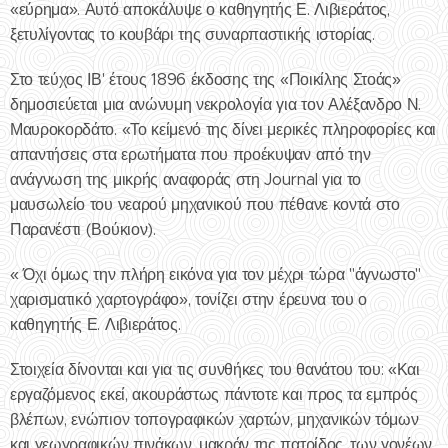
«εύρημα». Αυτό αποκάλυψε ο καθηγητής Ε. Λιβιεράτος,
ξετυλίγοντας το κουβάρι της συναρπαστικής ιστορίας.
Στο τεύχος ΙΒ' έτους 1896 έκδοσης της «Ποικίλης Στοάς»
δημοσιεύεται μια ανώνυμη νεκρολογία για τον Αλέξανδρο Ν.
Μαυροκορδάτο. «Το κείμενό της δίνει μερικές πληροφορίες και
απαντήσεις στα ερωτήματα που προέκυψαν από την
ανάγνωση της μικρής αναφοράς στη Journal για το
μαυσωλείο του νεαρού μηχανικού που πέθανε κοντά στο
Παρανέστι (Βούκιον).
« Όχι όμως την πλήρη εικόνα για τον μέχρι τώρα "άγνωστο"
χαρισματικό χαρτογράφο», τονίζει στην έρευνα του ο
καθηγητής Ε. Λιβιεράτος.
Στοιχεία δίνονται και για τις συνθήκες του θανάτου του: «Και
εργαζόμενος εκεί, ακουράστως πάντοτε και προς τα εμπρός
βλέπων, ενώπιον τοπογραφικών χαρτών, μηχανικών τόμων
και γεωγραφικών πινάκων, μακράν της πατρίδος, των γονέων