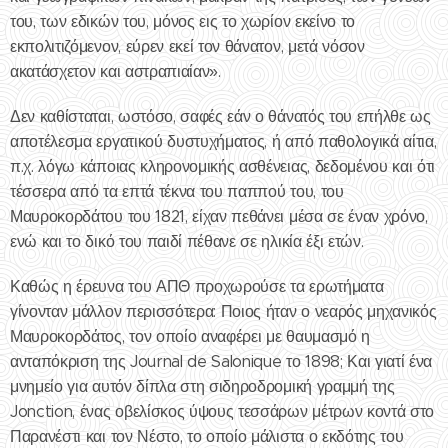
του, των εδικών του, μόνος εις το χωρίον εκείνο το
εκπολιτιζόμενον, εύρεν εκεί τον θάνατον, μετά νόσον
ακατάσχετον και αστραπιαίαν».
Δεν καθίσταται, ωστόσο, σαφές εάν ο θάνατός του επήλθε ως
αποτέλεσμα εργατικού δυστυχήματος, ή από παθολογικά αίτια,
π.χ. λόγω κάποιας κληρονομικής ασθένειας, δεδομένου και ότι
τέσσερα από τα επτά τέκνα του παππού του, του
Μαυροκορδάτου του 1821, είχαν πεθάνει μέσα σε έναν χρόνο,
ενώ και το δικό του παιδί πέθανε σε ηλικία έξι ετών.
Καθώς η έρευνα του ΑΠΘ προχωρούσε τα ερωτήματα
γίνονταν μάλλον περισσότερα: Ποιος ήταν ο νεαρός μηχανικός
Μαυροκορδάτος, τον οποίο αναφέρει με θαυμασμό η
ανταπόκριση της Journal de Salonique το 1898; Και γιατί ένα
μνημείο για αυτόν δίπλα στη σιδηροδρομική γραμμή της
Jonction, ένας οβελίσκος ύψους τεσσάρων μέτρων κοντά στο
Παρανέστι και τον Νέστο, το οποίο μάλιστα ο εκδότης του