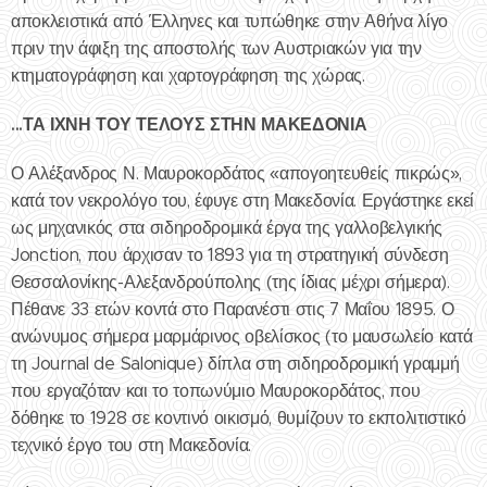
αποκλειστικά από Έλληνες και τυπώθηκε στην Αθήνα λίγο
πριν την άφιξη της αποστολής των Αυστριακών για την
κτηματογράφηση και χαρτογράφηση της χώρας.
...ΤΑ ΙΧΝΗ ΤΟΥ ΤΕΛΟΥΣ ΣΤΗΝ ΜΑΚΕΔΟΝΙΑ
Ο Αλέξανδρος Ν. Μαυροκορδάτος «απογοητευθείς πικρώς»,
κατά τον νεκρολόγο του, έφυγε στη Μακεδονία. Εργάστηκε εκεί
ως μηχανικός στα σιδηροδρομικά έργα της γαλλοβελγικής
Jonction, που άρχισαν το 1893 για τη στρατηγική σύνδεση
Θεσσαλονίκης-Αλεξανδρούπολης (της ίδιας μέχρι σήμερα).
Πέθανε 33 ετών κοντά στο Παρανέστι στις 7 Μαΐου 1895. Ο
ανώνυμος σήμερα μαρμάρινος οβελίσκος (το μαυσωλείο κατά
τη Journal de Salonique) δίπλα στη σιδηροδρομική γραμμή
που εργαζόταν και το τοπωνύμιο Μαυροκορδάτος, που
δόθηκε το 1928 σε κοντινό οικισμό, θυμίζουν το εκπολιτιστικό
τεχνικό έργο του στη Μακεδονία.