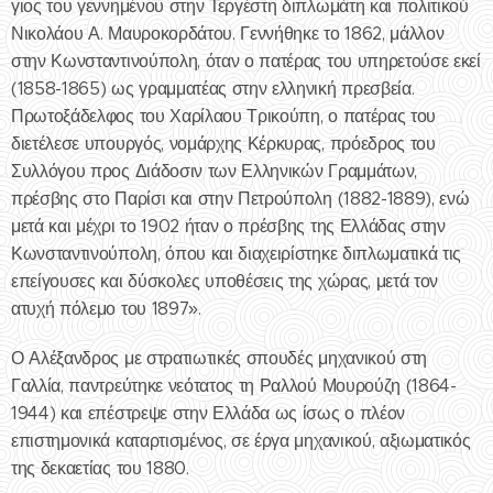
γιος του γεννημένου στην Τεργέστη διπλωμάτη και πολιτικού
Νικολάου Α. Μαυροκορδάτου. Γεννήθηκε το 1862, μάλλον
στην Κωνσταντινούπολη, όταν ο πατέρας του υπηρετούσε εκεί
(1858-1865) ως γραμματέας στην ελληνική πρεσβεία.
Πρωτοξάδελφος του Χαρίλαου Τρικούπη, ο πατέρας του
διετέλεσε υπουργός, νομάρχης Κέρκυρας, πρόεδρος του
Συλλόγου προς Διάδοσιν των Ελληνικών Γραμμάτων,
πρέσβης στο Παρίσι και στην Πετρούπολη (1882-1889), ενώ
μετά και μέχρι το 1902 ήταν ο πρέσβης της Ελλάδας στην
Κωνσταντινούπολη, όπου και διαχειρίστηκε διπλωματικά τις
επείγουσες και δύσκολες υποθέσεις της χώρας, μετά τον
ατυχή πόλεμο του 1897».
Ο Αλέξανδρος με στρατιωτικές σπουδές μηχανικού στη
Γαλλία, παντρεύτηκε νεότατος τη Ραλλού Μουρούζη (1864-
1944) και επέστρεψε στην Ελλάδα ως ίσως ο πλέον
επιστημονικά καταρτισμένος, σε έργα μηχανικού, αξιωματικός
της δεκαετίας του 1880.