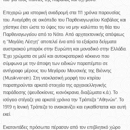
Επιχειρώ μια ιστορική αναδρομή στα 111 χρόνια παρουσίας
του. Ανεγέρθη σε οικόπεδο του Παρθεναγωγείου Καβάλας και
χτίστηκε έτσι ώστε το ύψος του να μην καλύπτει τη θέα του
Παρθεναγωγείου από το Νότο. Από αρχιτεκτονικής απόψεως
η "Μεγάλη Λέσχη" αποτελεί ένα από τα εξαίρετα δείγματα
αυστριακού μπαρόκ στην Ευρώπη και μοναδικό στην Ελλάδα.
Έχει χρώματα σε μελί και αυτοκρατορικό κόκκινο που
σύμφωνα με την άποψη των ειδικών παραπέμπει σε
αντίγραφο μέρους του Μεγάρου Μουσικής της Βιέννης
(Musikverein). Στη νεοκλασική μορφή του κτιρίου
παρατηρούνται αρκετά στοιχεία της αρχαιοελληνικής
παράδοσης (ψευδοκίονες, κιονόκρανα, διαζώματα κ.ά.). Το
ισόγειο στέγαζε για αρκετά χρόνια την Τράπεζα "Αθηνών". Το
1919 η Ιονική Τράπεζα το ανακαινίζει και εγκαθίσταται και αυτή
εκεί.
Εκατοντάδες πρόσωπα πέρασαν από τον επιβλητικό χώρο