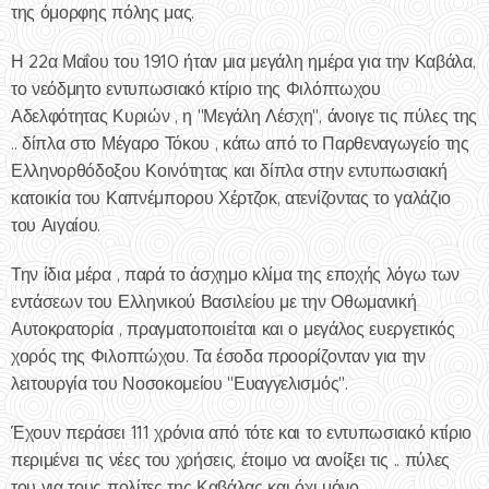
της όμορφης πόλης μας.
Η 22α Μαΐου του 1910 ήταν μια μεγάλη ημέρα για την Καβάλα,
το νεόδμητο εντυπωσιακό κτίριο της Φιλόπτωχου
Αδελφότητας Κυριών , η "Μεγάλη Λέσχη", άνοιγε τις πύλες της
.. δίπλα στο Μέγαρο Τόκου , κάτω από το Παρθεναγωγείο της
Ελληνορθόδοξου Κοινότητας και δίπλα στην εντυπωσιακή
κατοικία του Καπνέμπορου Χέρτζοκ, ατενίζοντας το γαλάζιο
του Αιγαίου.
Την ίδια μέρα , παρά το άσχημο κλίμα της εποχής λόγω των
εντάσεων του Ελληνικού Βασιλείου με την Οθωμανική
Αυτοκρατορία , πραγματοποιείται και ο μεγάλος ευεργετικός
χορός της Φιλοπτώχου. Τα έσοδα προορίζονταν για την
λειτουργία του Νοσοκομείου "Ευαγγελισμός".
Έχουν περάσει 111 χρόνια από τότε και το εντυπωσιακό κτίριο
περιμένει τις νέες του χρήσεις, έτοιμο να ανοίξει τις .. πύλες
του για τους πολίτες της Καβάλας και όχι μόνο.