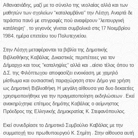
Αθανασιάδης, μαζί με το σύνολο της νεολαίας αλλά και των
μαθητών των σχολείων "καταλαμβάνει" την Λέσχη. Αναρτά δε
τεράστια πανό με επιγραφές πού αναφέρουν "λειτουργική
κατάληψη" , το γεγονός γίνεται συμβολικά στις 17 Νοεμβρίου
1984, ημέρα επετείου του Πολυτεχνείου.
Στην Λέσχη μεταφέρονται τα βιβλία της Δημοτικής
Βιβλιοθήκης Καβάλας. Δικαστικές περιπέτειες για τον
Δήμαρχο και τους "καταληψίες" αλλά και ...αίσιο τέλος όπου το
Δ.Σ. της Φιλόπτωχου αποφασίζει ενοικίαση, με χαμηλό
μίσθωμα και ουσιαστική παραχώρηση στον Δήμο για χρήση
ως Δημοτική Βιβλιοθήκη. Η μεγάλη αίθουσα για δυο δεκαετίες
χρησιμοποιήθηκε για την πραγματοποίηση εκδηλώσεων . Εκεί
ανακηρύχτηκε επίτιμος δημότης Καβάλας ο αείμνηστος
Πρόεδρος της Ελληνικής Δημοκρατίας Κ. Στεφανόπουλος.
Εκεί συνεδρίασε το Δημοτικό Συμβούλιο Καβάλας με την
συμμετοχή του πρωθυπουργού Κ. Σημίτη . Στην αίθουσα αυτή