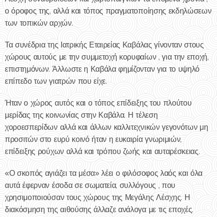
ο όροφος της, αλλά και τόπος πραγματοποίησης εκδηλώσεων
των τοπικών αρχών.
Τα συνέδρια της Ιατρικής Εταιρείας Καβάλας γίνονταν στους
χώρους αυτούς με την συμμετοχή κορυφαίων , για την εποχή,
επιστημόνων. Άλλωστε η Καβάλα φημίζονταν για το υψηλό
επίπεδο των γιατρών που είχε.
Ήταν ο χώρος αυτός και ο τόπος επίδειξης του πλούτου
μερίδας της κοινωνίας στην Καβάλα. Η τέλεση
χοροεσπερίδων αλλά και άλλων καλλιτεχνικών γεγονότων μη
προσιτών στο ευρύ κοινό ήταν η ευκαιρία γνωριμιών,
επίδειξης ρούχων αλλά και τρόπου ζωής και αυταρέσκειας.
«Ο σκοπός αγιάζει τα μέσα» λέει ο φιλόσοφος λαός και όλα
αυτά έφερναν έσοδα σε σωματεία, συλλόγους , που
χρησιμοποιούσαν τους χώρους της Μεγάλης Λέσχης. Η
διακόσμηση της αιθούσης άλλαζε ανάλογα με τις εποχές.