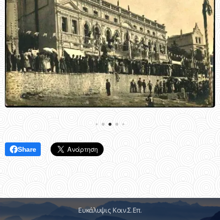
Share
Ευκάλυψις Κοιν.Σ.Επ.