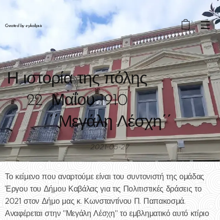
Created by eykalipsis
Η ιστορία της πόλης
22 Μαΐου 1910
΄΄Μεγάλη Λέσχη΄΄
2021-05-27
Το κείμενο που αναρτούμε είναι του συντονιστή της ομάδας
Έργου του Δήμου Καβάλας για τις Πολιτιστικές δράσεις το
2021 στον Δήμο μας κ. Κωνσταντίνου Π. Παπακοσμά.
Αναφέρεται στην "Μεγάλη Λέσχη" το εμβληματικό αυτό κτίριο