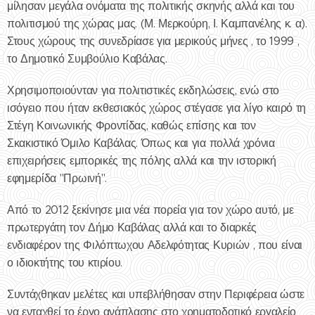
μίλησαν μεγάλα ονόματα της πολιτικής σκηνής αλλά και του
πολιτισμού της χώρας μας. (Μ. Μερκούρη, Ι. Καμπανέλης κ. α).
Στους χώρους της συνεδρίασε για μερικούς μήνες , το 1999 ,
το Δημοτικό Συμβούλιο Καβάλας.
Χρησιμοποιούνταν για πολιτιστικές εκδηλώσεις, ενώ στο
ισόγειο που ήταν εκθεσιακός χώρος στέγασε για λίγο καιρό τη
Στέγη Κοινωνικής Φροντίδας, καθώς επίσης και τον
Σκακιστικό Όμιλο Καβάλας. Όπως και για πολλά χρόνια
επιχειρήσεις εμπορικές της πόλης αλλά και την ιστορική
εφημερίδα "Πρωινή".
Από το 2012 ξεκίνησε μια νέα πορεία για τον χώρο αυτό, με
πρωτεργάτη τον Δήμο Καβάλας αλλά και το διαρκές
ενδιαφέρον της Φιλόπτωχου Αδελφότητας Κυριών , που είναι
ο ιδιοκτήτης του κτιρίου.
Συντάχθηκαν μελέτες και υπεβλήθησαν στην Περιφέρεια ώστε
να ενταχθεί το έργο ανάπλασης στο χρηματοδοτικό εργαλείο