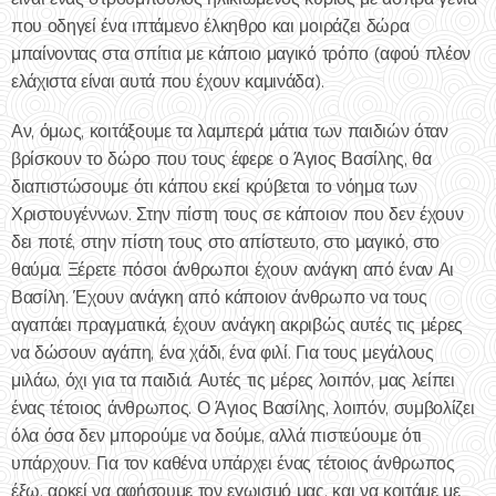
που οδηγεί ένα ιπτάμενο έλκηθρο και μοιράζει δώρα
μπαίνοντας στα σπίτια με κάποιο μαγικό τρόπο (αφού πλέον
ελάχιστα είναι αυτά που έχουν καμινάδα).
Αν, όμως, κοιτάξουμε τα λαμπερά μάτια των παιδιών όταν
βρίσκουν το δώρο που τους έφερε ο Άγιος Βασίλης, θα
διαπιστώσουμε ότι κάπου εκεί κρύβεται το νόημα των
Χριστουγέννων. Στην πίστη τους σε κάποιον που δεν έχουν
δει ποτέ, στην πίστη τους στο απίστευτο, στο μαγικό, στο
θαύμα. Ξέρετε πόσοι άνθρωποι έχουν ανάγκη από έναν Αι
Βασίλη. Έχουν ανάγκη από κάποιον άνθρωπο να τους
αγαπάει πραγματικά, έχουν ανάγκη ακριβώς αυτές τις μέρες
να δώσουν αγάπη, ένα χάδι, ένα φιλί. Για τους μεγάλους
μιλάω, όχι για τα παιδιά. Αυτές τις μέρες λοιπόν, μας λείπει
ένας τέτοιος άνθρωπος. Ο Άγιος Βασίλης, λοιπόν, συμβολίζει
όλα όσα δεν μπορούμε να δούμε, αλλά πιστεύουμε ότι
υπάρχουν. Για τον καθένα υπάρχει ένας τέτοιος άνθρωπος
έξω, αρκεί να αφήσουμε τον εγωισμό μας, και να κοιτάμε με