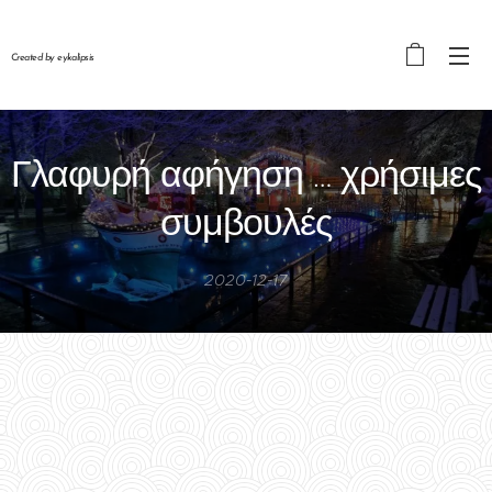
Created by eykalipsis
Γλαφυρή αφήγηση … χρήσιμες
συμβουλές
2020-12-17