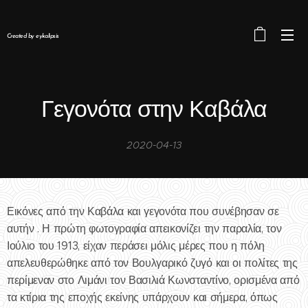
Created by eykalipsis
Γεγονότα στην Καβάλα
2020-04-13
Εικόνες από την Καβάλα και γεγονότα που συνέβησαν σε
αυτήν . Η πρώτη φωτογραφία απεικονίζει την παραλία, τον
Ιούλιο του 1913, είχαν περάσει μόλις μέρες που η πόλη
απελευθερώθηκε από τον Βουλγαρικό ζυγό και οι πολίτες της
περίμεναν στο Λιμάνι τον Βασιλιά Κωνσταντίνο, ορισμένα από
τα κτίρια της εποχής εκείνης υπάρχουν και σήμερα, όπως