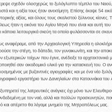
τρεψε σχεδόν ολοσχερώς το ξυλόγλυπτο τέμπλο του Ναού, 
στά και η αξία τους ήταν ανεκτίμητη. Επίσης έκαψε 54 εικό
στορικής αξίας, και όλους τους σκαλιστού ξύλινους κίονες.
λεως ήταν η εικόνα του Αγίου Μηνά που είναι και αυτή του
ι κάποια λειτουργικά σκεύη τα οποία φυλάσσονται σε σκευ
ως αναφέραμε, από την Αρχαιολογική Υπηρεσία η ολοκλή
ούσε την στέγη, το δάπεδο, τον γυναικωνίτη, και την απο
 εξωτερικών τοίχων που έγινε, ανέδειξε τα αρχιτεκτονικά μ
οποιηθεί σαν οικοδομικό υλικό για την κατασκευή του. Ο 
ακοσμημένος με βυζαντινές αγιογραφίες και με ένα νέο ξυλό
ογραφικό εργαστήριο των Δανιηλαίων στα Κατουνάκια του 
εξυπηρετεί της λατρευτικές ανάγκες όχι μόνο των Ελευθερο
συνδεδεμένη με τον ναό, αλλά και πολλών προσκυνητών, πο
νό και απέριττο θα λέγαμε μνημείο της Μητροπόλεως μας.