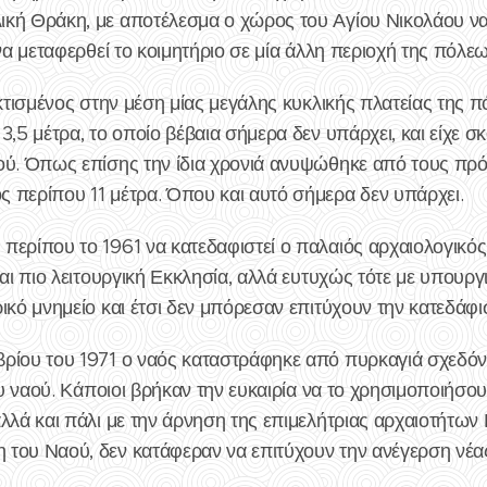
κή Θράκη, με αποτέλεσμα ο χώρος του Αγίου Νικολάου να 
να μεταφερθεί το κοιμητήριο σε μία άλλη περιοχή της πόλεω
 κτισμένος στην μέση μίας μεγάλης κυκλικής πλατείας της π
3,5 μέτρα, το οποίο βέβαια σήμερα δεν υπάρχει, και είχε 
ού. Όπως επίσης την ίδια χρονιά ανυψώθηκε από τους πρ
 περίπου 11 μέτρα. Όπου και αυτό σήμερα δεν υπάρχει.
περίπου το 1961 να κατεδαφιστεί ο παλαιός αρχαιολογικός
και πιο λειτουργική Εκκλησία, αλλά ευτυχώς τότε με υπου
ικό μνημείο και έτσι δεν μπόρεσαν επιτύχουν την κατεδάφι
ρίου του 1971 ο ναός καταστράφηκε από πυρκαγιά σχεδόν 
του ναού. Κάποιοι βρήκαν την ευκαιρία να το χρησιμοποιήσο
λλά και πάλι με την άρνηση της επιμελήτριας αρχαιοτήτων
του Ναού, δεν κατάφεραν να επιτύχουν την ανέγερση νέα