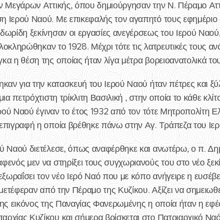
ν Μεγάρων Αττικής, όπου δημιούργησαν την Ν. Πέραμο Ατ
η Ιερού Ναού. Με επικεφαλής τον αγαπητό τους εφημέριο
δωρίδη ξεκίνησαν οι εργασίες ανεγέρσεως του Ιερού Ναού
 ολοκληρώθηκαν το 1928. Μέχρι τότε τις λατρευτικές τους α
κα η θέση της οποίας ήταν λίγα μέτρα βορειοανατολικά το
καν για την κατασκευή του Ιερού Ναού ήταν πέτρες και ξύλ
ια πετρόχτιστη τρίκλιτη Βασιλική , στην οποία το κάθε κλίτ
Ιερού Ναού έγιναν το έτος 1932 από τον τότε Μητροπολίτ
επιγραφή η οποία βρέθηκε πάνω στην Αγ. Τράπεζα του Ιε
ύ Ναού διετέλεσε, όπως αναφέρθηκε και ανωτέρω, ο π. Δ
φενός μεν να στηρίξει τους συγχωριανούς του στο νέο ξεκ
εξωραΐσει τον νέο Ιερό Ναό που με κόπο ανήγειρε η ευσέβε
μετέφεραν από την Πέραμο της Κυζίκου. Αξίζει να σημειωθεί
ης εικόνος της Παναγίας Φανερωμένης η οποία ήταν η εφέσ
ρχίας Κυζίκου και σήμερα βρίσκεται στο Πατριαρχικό Ναό