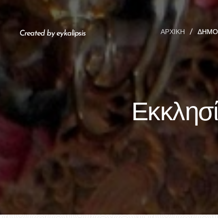
ΑΡΧΙΚΉ
ΔΗΜΟ
Created by eykalipsis
Εκκλησί