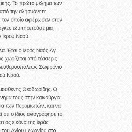
τικής. Το πρώτο μέλημα των
 από την αλησμόνητη
, τον οποίο αφιέρωσαν στον
νάγκες εξυπηρετούσε μια
υ Ιερού Ναού.
α. Έτσι ο Ιερός Ναός Αγ.
ος χωρίζεται από τέσσερις
η Ελευθερουπόλεως Σωφρόνιο
ρού Ναού.
ημοσθένης Θεοδωρίδης. Ο
ίνημα τους στην καινούργια
ια των Περαμιωτών., και να
 ότι ο ίδιος αγιογράφησε το
τιος εικόνα της Ιεράς
 του Αγίου Γεωργίου στο