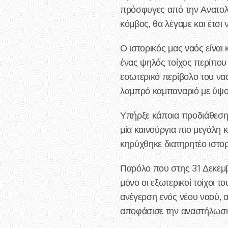
πρόσφυγες από την Ανατολι
κόμβος, θα λέγαμε και έτσι 
Ο ιστορικός μας ναός είναι
ένας ψηλός τοίχος περίπου 
εσωτερικό περίβολο του να
λαμπρό καμπαναριό με ύψος
Υπήρξε κάποια προδιάθεση 
μία καινούργια πιο μεγάλη 
κηρύχθηκε διατηρητέο ιστορ
Παρόλο που στης 31 Δεκεμβ
μόνο οι εξωτερικοί τοίχοι 
ανέγερση ενός νέου ναού, α
αποφάσισε την αναστήλωση 