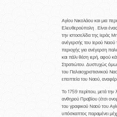
Αγίου Νικολάου και μια πε
Ελευθερούπολη . Είναι ένας
την ιστοσελίδα της Ιεράς Μ
ανέγερσής του Ιερού Ναού 
περιοχής για ανέγερση παλα
και πάλι θέση ιερή, αφού 
Στρατιώτου. Δυστυχώς όμω
του Παλαιοχριστιανικού Ναο
εποπτεία του Ναού, αναφέρε
Το 1759 περίπου, μετά την 
ανθηρού Πραβίου (έτσι ονο
του γραφικού Ναού του Αγίο
υπόσκαπτος παραμένει μέχρ