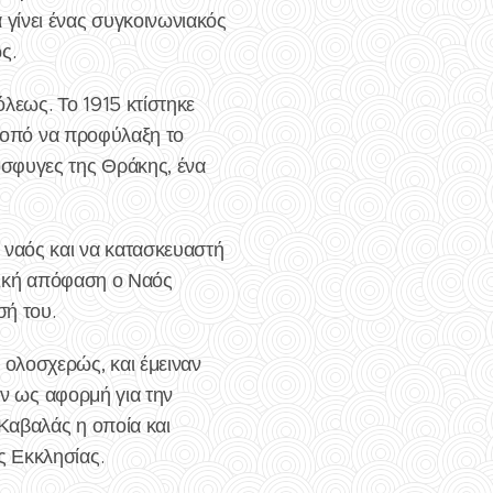
γίνει ένας συγκοινωνιακός
ς.
όλεως. Το 1915 κτίστηκε
σκοπό να προφύλαξη το
όσφυγες της Θράκης, ένα
 ναός και να κατασκευαστή
ργική απόφαση ο Ναός
σή του.
ολοσχερώς, και έμειναν
υν ως αφορμή για την
 Καβαλάς η οποία και
ς Εκκλησίας.