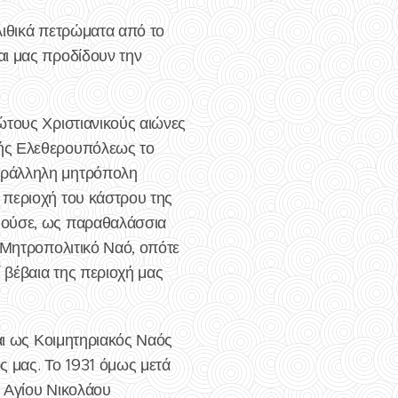
λιθικά πετρώματα από το
αι μας προδίδουν την
ώτους Χριστιανικούς αιώνες
πής Ελεθερουπόλεως το
παράλληλη μητρόπολη
 περιοχή του κάστρου της
ιμούσε, ως παραθαλάσσια
 Μητροπολιτικό Ναό, οπότε
 βέβαια της περιοχή μας
και ως Κοιμητηριακός Ναός
ς μας. Το 1931 όμως μετά
υ Αγίου Νικολάου