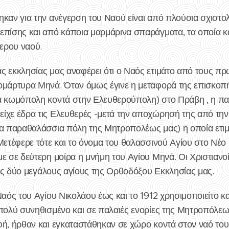
ηκαν για την ανέγερση του Ναού είναι από πλούσια σχιστο
επίσης και από κάποια μαρμάρινα σπαράγματα, τα οποία κ
ερου ναού.
ς εκκλησίας μας αναφέρει ότι ο Ναός ετιμάτο από τους πρ
λομάρτυρα Μηνά. Όταν όμως έγινε η μεταφορά της επισκο
ία κωμόπολη κοντά στην Ελευθερούπολη) στο Πράβη , η 
ίχε έδρα τις Ελευθερές -μετά την αποχώρησή της από την
ια παραθαλάσσια πόλη της Μητροπολέως μας) η οποία ετ
Μετέφερε τότε και το όνομα του θαλασσινού Αγίου στο Νέο
ε σε δεύτερη μοίρα η μνήμη του Αγίου Μηνά. Οι Χριστιανοί
τους δύο μεγάλους αγίους της Ορθοδόξου Εκκλησίας μας.
Ναός του Αγίου Νικολάου έως και το 1912 χρησιμοποιείτο 
 πολύ συνηθισμένο και σε παλαιές ενορίες της Μητροπόλεω
φή, ήρθαν και εγκαταστάθηκαν σε χώρο κοντά στον ναό το