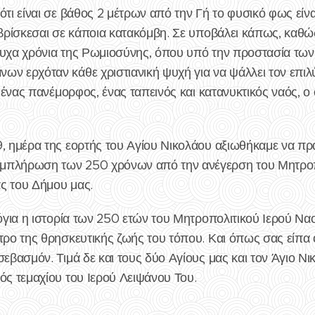
ότι είναι σε βάθος 2 μέτρων από την Γή το φυσικό φως είνα
 βρίσκεσαι σε κάποια κατακόμβη. Σε υποβάλει κάπως, καθώς
τυχα χρόνια της Ρωμιοσύνης, όπου υπό την προστασία των
ων ερχόταν κάθε χριστιανική ψυχή για να ψάλλει τον επι
α ένας πανέμορφος, ένας ταπεινός και κατανυκτικός ναός, ο
9, ημέρα της εορτής του Αγίου Νικολάου αξιωθήκαμε να π
μπλήρωση των 250 χρόνων από την ανέγερση του Μητροπο
ς του Δήμου μας.
λόγια η ιστορία των 250 ετών του Μητροπολιτικού Ιερού Να
τρο της θρησκευτικής ζωής του τόπου. Και όπως σας είπα 
σεβασμόν. Τιμά δε και τους δύο Αγίους μας και τον Άγιο Νι
ός τεμαχίου του Ιερού Λειψάνου Του.