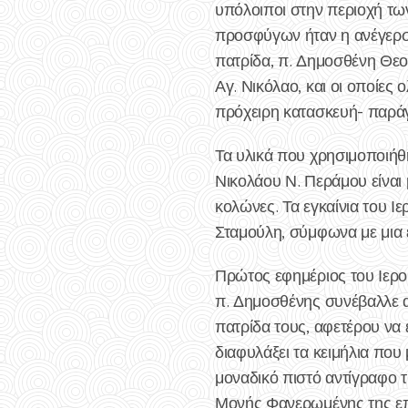
υπόλοιποι στην περιοχή τω
προσφύγων ήταν η ανέγερσ
πατρίδα, π. Δημοσθένη Θεο
Αγ. Νικόλαο, και οι οποίες
πρόχειρη κατασκευή- παράγ
Τα υλικά που χρησιμοποιήθη
Νικολάου Ν. Περάμου είναι μ
κολώνες. Τα εγκαίνια του 
Σταμούλη, σύμφωνα με μια 
Πρώτος εφημέριος του Ιερο
π. Δημοσθένης συνέβαλλε α
πατρίδα τους, αφετέρου να 
διαφυλάξει τα κειμήλια που 
μοναδικό πιστό αντίγραφο τ
Μονής Φανερωμένης της επα