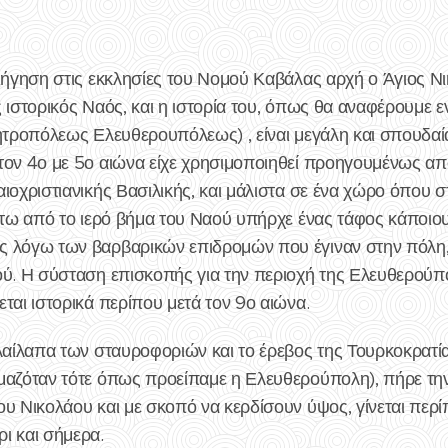
ριήγηση στις εκκλησίες του Νομού Καβάλας αρχή ο Άγιος Ν
 ιστορικός Ναός, και η ιστορία του, όπως θα αναφέρουμε εν
ητροπόλεως Ελευθερουπόλεως) , είναι μεγάλη και σπουδαία
τον 4ο με 5ο αιώνα είχε χρησιμοποιηθεί προηγουμένως από
ιοχριστιανικής Βασιλικής, και μάλιστα σε ένα χώρο όπου σ
κάτω από το ιερό βήμα του Ναού υπήρχε ένας τάφος κάποι
ς λόγω των βαρβαρικών επιδρομών που έγιναν στην πόλη,
ύ. Η σύσταση επισκοπής για την περιοχή της Ελευθερούπολ
ται ιστορικά περίπου μετά τον 9ο αιώνα.
λαίλαπα των σταυροφοριών και το έρεβος της Τουρκοκρατία
μαζόταν τότε όπως προείπαμε η Ελευθερούπολη), πήρε την
υ Νικολάου και με σκοπό να κερδίσουν ύψος, γίνεται περί
ι και σήμερα.