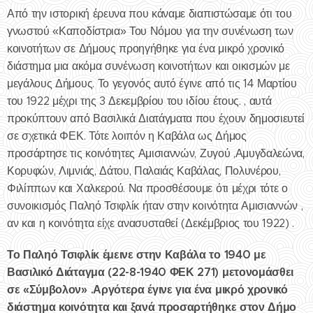
Από την ιστορική έρευνα που κάναμε διαπιστώσαμε ότι του
γνωστού «Καποδίστρια» Του Νόμου για την συνένωση των
κοινοτήτων σε Δήμους προηγήθηκε για ένα μικρό χρονικό
διάστημα μια ακόμα συνένωση κοινοτήτων και οικισμών με
μεγάλους Δήμους. Το γεγονός αυτό έγινε από τις 14 Μαρτίου
του 1922 μέχρι της 3 Δεκεμβρίου του ιδίου έτους. , αυτά
προκύπτουν από Βασιλικά Διατάγματα που έχουν δημοσιευτεί
σε σχετικά ΦΕΚ. Τότε λοιπόν η Καβάλα ως Δήμος
προσάρτησε τις κοινότητες Αμισιαννών, Ζυγού ,Αμυγδαλεώνα,
Κορυφών, Λιμνιάς, Δάτου, Παλαιάς Καβάλας, Πολυνέρου,
Φιλίππων και Χαλκερού. Να προσθέσουμε ότι μέχρι τότε ο
συνοικισμός Παληό Τσιφλίκ ήταν στην κοινότητα Αμισιαννών ,
αν και η κοινότητα είχε ανασυσταθεί (Δεκέμβριος του 1922) .
Το Παληό Τσιφλίκ έμεινε στην Καβάλα το 1940 με
Βασιλικό Διάταγμα (22-8-1940 ΦΕΚ 271) μετονομάσθει
σε «Σύμβολον» .Αργότερα έγινε για ένα μικρό χρονικό
διάστημα κοινότητα και ξανά προσαρτήθηκε στον Δήμο