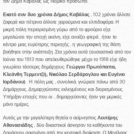
τον Δήμο Καβάλας ως Νομικό πρόσωπο.
Εκατό συν δυο χρόνια Δήμος Καβάλας
, 102 χρόνια άλλοτε
ζοφερά και πέτρινα άλλοτε χαρούμενα και ελπιδοφόρα. Η
μικρή πόλη περιορισμένη γύρω από το φρούριο είχε
μεγαλώσει την εποχή εκείνη, είχε ανοίξει φτερά , ήταν το
κέντρο μιας ευρύτερης περιοχής , η γεωγραφική της θέση
βοήθησε στην ανάπτυξη .Στα χρόνια αυτά (ουσιαστικά από τον
Ιούνιο του 1913 που απελευθερώθηκε μέχρι το 1918 είχε ήδη
Γεώργιο Πρωτόπαπα,
γνωρίσει τέσσερις δημάρχους:
Κλεάνθη Τερμεντζή, Νικόλαο Σερδάρογλου και Ευγένιο
Ιορδάνου)
. Η πόλη μας , συνολικά, γνώρισε πάνω από 30
Δημάρχους, Δημαρχεύοντες εκλεγμένους και διορισμένους.
Υπήρξαν εποχές που οι .. δημαρχεύοντες ήταν για μερικές
μόνο ημέρες.
Λευτέρης
Αυτός με την μεγαλύτερη θητεία ο αείμνηστος
Αθανασιάδης
, δύο δικαστικοί άσκησαν τα καθήκοντα του
Δημάρχου ορισμένοι από την κεντρική διοίκηση .Ο Μενέλαος