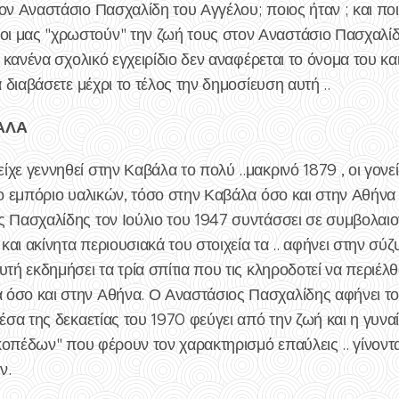
τον Αναστάσιο Πασχαλίδη του Αγγέλου; ποιος ήταν ; και π
ι μας "χρωστούν" την ζωή τους στον Αναστάσιο Πασχαλίδ
σε κανένα σχολικό εγχειρίδιο δεν αναφέρεται το όνομα του 
α διαβάσετε μέχρι το τέλος την δημοσίευση αυτή ..
ΑΛΑ
χε γεννηθεί στην Καβάλα το πολύ ..μακρινό 1879 , οι γονε
το εμπόριο υαλικών, τόσο στην Καβάλα όσο και στην Αθήνα
ς Πασχαλίδης τον Ιούλιο του 1947 συντάσσει σε συμβολαιο
 και ακίνητα περιουσιακά του στοιχεία τα .. αφήνει στην σύ
υτή εκδημήσει τα τρία σπίτια που τις κληροδοτεί να περιέλ
όσο και στην Αθήνα. Ο Αναστάσιος Πασχαλίδης αφήνει το
μέσα της δεκαετίας του 1970 φεύγει από την ζωή και η γυνα
ικοπέδων" που φέρουν τον χαρακτηρισμό επαύλεις .. γίνοντα
ν.