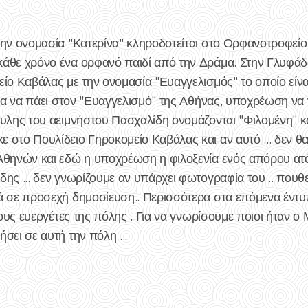
την ονομασία "Κατερίνα" κληροδοτείται στο Ορφανοτροφείο
άθε χρόνο ένα ορφανό παιδί από την Δράμα. Στην Γλυφάδ
ίο Καβάλας με την ονομασία "Ευαγγελισμός" το οποίο είναι
σία να πάει στον "Ευαγγελισμό" της Αθήνας, υποχρέωση να
αυλης του αειμνήστου Πασχαλίδη ονομάζονται "Φιλομένη" κ
στο Πουλίδειο Γηροκομείο Καβάλας και αν αυτό ... δεν θα
Αθηνών και εδώ η υποχρέωση η φιλοξενία ενός απόρου ατ
ης ... δεν γνωρίζουμε αν υπάρχει φωτογραφία του .. πουθεν
ά σε προσεχή δημοσίευση.. Περισσότερα στα επόμενα έντ
τους ευεργέτες της πόλης . Για να γνωρίσουμε ποιοι ήταν ο
σει σε αυτή την πόλη ...