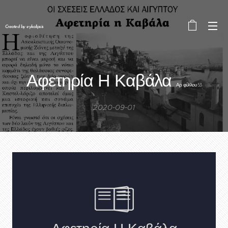
Created by eykalipsis
Αφετηρία Η Καβάλα
Αρ. φύλλου 53
2020-09-01