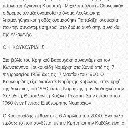
αείμνηστη Αγγελική Κιουρτσή - Μιχαλοπούλου) «Οδονυμικά»
ο δρόμος άλλαξε ονομασία το όνομα Λουλακάκης
λησμονήθηκε και η οδός ονομάσθηκε Παπαλέξη, ονομασία
που την συναντάμε σήμερα , στο δρόμο αυτό στην συνοικία
της Δεξαμενής.
Ο Κ. ΚΟΥΚΟΥΡΙΔΗΣ
Στο βιβλίο του Κρητικού Βαρουχάκη συναντάμε και τον
Κωνσταντίνο Κουκουρίδη Νομάρχη στα Χανιά από τις 17
Φεβρουαρίου 1958 έως τις 17 Μαρτίου του 1960. Ο
Κουκουρίδης είχε διατέλεσε Νομάρχης Καβάλας , στην αρχή
της δεκαετίας του 1950, όπως Νομάρχης ήταν διαδοχικά στην
Χαλκιδική, Θεσσαλονίκη Κοζάνη, Ροδόπη. Στην δεκαετία του
1960 έγινε Γενικός Επιθεωρητής Νομαρχιών.
Ο Κουκουρίδης πέθανε στις 6 Απριλίου του 2000. Ένα άλλο
πρόσωπο που συνδέεται με την Κρήτη και την Καβάλα είναι ο