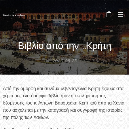
Created by eykalipsis
Βιβλίο από την …Κρήτη
2020-05-25
Από την όμορφη και συνάμα λεβεντογέννα Κρήτη έχουμε στα
χέρια μας ένα όμορφο βιβλίο ήταν η εκπλήρωση της
δέσμευσης του κ. Αντώνη Βαρουχάκη Κρητικού από τα Χανιά
που ασχολείται με την καταγραφή και συγγραφή της ιστορίας
της πόλης των Χανίων.