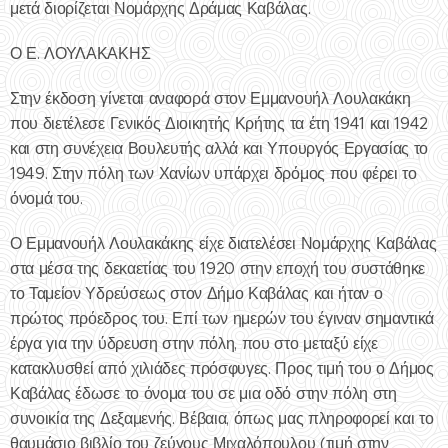
μετά διορίζεται Νομάρχης Δράμας Καβάλας.
Ο Ε. ΛΟΥΛΑΚΑΚΗΣ
Στην έκδοση γίνεται αναφορά στον Εμμανουήλ Λουλακάκη
που διετέλεσε Γενικός Διοικητής Κρήτης τα έτη 1941 και 1942
και στη συνέχεια Βουλευτής αλλά και Υπουργός Εργασίας το
1949. Στην πόλη των Χανίων υπάρχει δρόμος που φέρει το
όνομά του.
Ο Εμμανουήλ Λουλακάκης είχε διατελέσει Νομάρχης Καβάλας
στα μέσα της δεκαετίας του 1920 στην εποχή του συστάθηκε
το Ταμείον Υδρεύσεως στον Δήμο Καβάλας και ήταν ο
πρώτος πρόεδρος του. Επί των ημερών του έγιναν σημαντικά
έργα για την ύδρευση στην πόλη, που στο μεταξύ είχε
κατακλυσθεί από χιλιάδες πρόσφυγες. Προς τιμή του ο Δήμος
Καβάλας έδωσε το όνομα του σε μια οδό στην πόλη στη
συνοικία της Δεξαμενής. Βέβαια, όπως μας πληροφορεί και το
θαυμάσιο βιβλίο του ζεύγους Μιχαλόπουλου (τιμή στην