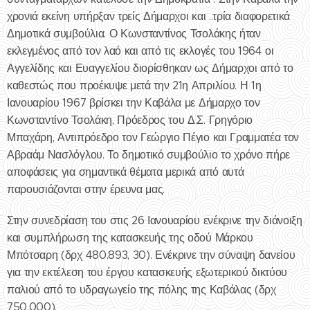
χρονιά εκείνη υπήρξαν τρείς Δήμαρχοι και ..τρία διαφορετικά
Δημοτικά συμβούλια. Ο Κωνσταντίνος Τσολάκης ήταν
εκλεγμένος από τον λαό και από τις εκλογές του 1964 οι
Αγγελίδης και Ευαγγελίου διορίσθηκαν ως Δήμαρχοι από το
καθεστώς που προέκυψε μετά την 21η Απριλίου. Η 1η
Ιανουαρίου 1967 βρίσκει την Καβάλα με Δήμαρχο τον
Κωνσταντίνο Τσολάκη, Πρόεδρος του Δ.Σ. Γρηγόριο
Μπαχάρη, Αντιπρόεδρο τον Γεώργιο Πέγιο και Γραμματέα τον
Αβραάμ Νασλόγλου. Το δημοτικό συμβούλιο το χρόνο πήρε
αποφάσεις για σημαντικά θέματα μερικά από αυτά
παρουσιάζονται στην έρευνα μας.
Στην συνεδρίαση του στις 26 Ιανουαρίου ενέκρινε την διάνοιξη
και συμπλήρωση της κατασκευής της οδού Μάρκου
Μπότσαρη (δρχ 480.893, 30). Ενέκρινε την σύναψη δανείου
για την εκτέλεση του έργου κατασκευής εξωτερικού δικτύου
παλιού από το υδραγωγείο της πόλης της Καβάλας (δρχ
750.000).