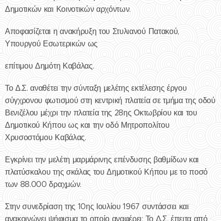
Δημοτικών και Κοινοτικών αρχόντων.
Αποφασίζεται η ανακήρυξη του Στυλιανού Πατακού,
Υπουργού Εσωτερικών ως
επίτιμου Δημότη Καβάλας.
Το Δ.Σ. αναθέτει την σύνταξη μελέτης εκτέλεσης έργου
σύγχρονου φωτισμού στη κεντρική πλατεία σε τμήμα της οδού
Βενιζέλου μέχρι την πλατεία της 28ης Οκτωβρίου και του
Δημοτικού Κήπου ως και την οδό Μητροπολίτου
Χρυσοστόμου Καβάλας.
Εγκρίνει την μελέτη μαρμάρινης επένδυσης βαθμίδων και
πλατύσκαλου της σκάλας του Δημοτικού Κήπου με το ποσό
των 88.000 δραχμών.
Στην συνεδρίαση της 10ης Ιουλίου 1967 συντάσσει και
ανακοινώνει ψήφισμα το οποίο αναφέρει: Το Δ.Σ. έπειτα από