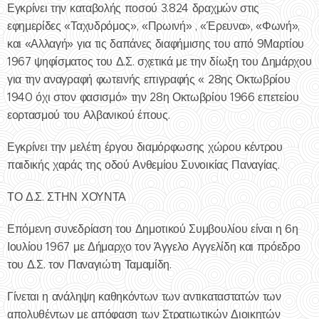
Εγκρίνει την καταβολής ποσού 3.824 δραχμών στις
εφημερίδες «Ταχυδρόμος», «Πρωινή» , «Έρευνα», «Φωνή»,
και «Αλλαγή» για τις δαπάνες διαφήμισης του από 9Μαρτίου
1967 ψηφίσματος του Δ.Σ. σχετικά με την δίωξη του Δημάρχου
για την αναγραφή φωτεινής επιγραφής « 28ης Οκτωβρίου
1940 όχι στον φασισμό» την 28η Οκτωβρίου 1966 επετείου
εορτασμού του Αλβανικού έπους.
Εγκρίνει την μελέτη έργου διαμόρφωσης χώρου κέντρου
παιδικής χαράς της οδού Ανθεμίου Συνοικίας Παναγίας.
ΤΟ Δ.Σ. ΣΤΗΝ ΧΟΥΝΤΑ
Επόμενη συνεδρίαση του Δημοτικού Συμβουλίου είναι η 6η
Ιουλίου 1967 με Δήμαρχο τον Άγγελο Αγγελίδη και πρόεδρο
του Δ.Σ. τον Παναγιώτη Ταμαμίδη.
Γίνεται η ανάληψη καθηκόντων των αντικαταστατών των
απολυθέντων με απόφαση των Στρατιωτικών Διοικητών