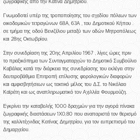
ζωγραφικής από την Κατίνα Δημητρίου.
Γνωμοδοτεί υπέρ της τροποποίησης του σχεδίου πόλεων των
οικοδομικών τετραγώνων 68Α, 63Α , του Δημοτικού Κήπου .
σε τμήμα της οδού Βενιζέλου μεταξύ των οδών Μητροπόλεως
και 28ης Οκτωβρίου.
Στην συνεδρίαση της 20ης Απριλίου 1967 , λίγες ώρες πριν
το πραξικόπημα των Συνταγματαρχών το Δημοτικό Συμβούλιο
Καβάλας κατά την διάρκεια της συνεδρίασης του εκλέγει στην
δευτεροβάθμια Επιτροπή επίλυσης φορολογικών διαφορών
και αμφισβητήσεων ως τακτικό μέλος του Δ.Σ. το Νικόλαο
Καϊρέτη και ως αναπληρωματικό τον Αχιλλέα Φουρμούζη.
Εγκρίνει την καταβολής 1000 δραχμών για την αγορά πίνακα
ζωγραφικής διαστάσεων 1Χ0,80 που αναπαριστά τον θερισμό
της καλλιτέχνιδας Κατίνας Δημητρίου, για τον ευπρεπισμό του
Δημαρχείου.