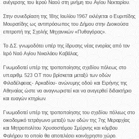
ανέγερσης του Ιερού Ναού στη μνήμη του Αγίου Νεκταρίου.
Στην συνεδρίαση της 18ης Ιουλίου 1967 εκλέγεται ο Ευριπίδης
Μουρατίδης ως αντιπρόσωπος του Δήμου στην Διοικούσα
επιτροπή της Σχολής Μηχανικών «Πυθαγόρας».
Το Δ.Σ. γνωμοδότει υπέρ της ίδρυσης νέας ενορίας από τον
Ιερό Ναό Αγίου Νικολάου Καβάλας.
Γνωμοδοτεί υπέρ της τροποποίησης σχεδίου πόλεως στο
υπ.αριθμ. 523 Ο.Τ που βρίσκεται μεταξύ των οδών
Φιλαδέλφειας- Αρκαδίου- ανώνυμης οδού και Ειρήνης της
Αθηναίας ώστε να αναγνωριστεί και να ανεγερθεί διδακτήριο
και ευαγών κτηρίων.
Γνωμοδοτεί υπέρ της τροποποίησης του σχεδίου πόλεως στο
οικοδομικό τετράγωνο μεταξύ των οδών της 7ης Μεραρχίας
και Μητροπολίτου Χρυσοστόμου Σμύρνης και κόμβου
Φαλήρου το οποίο θα αποτελέσει κοινόχρηστο χώρο.