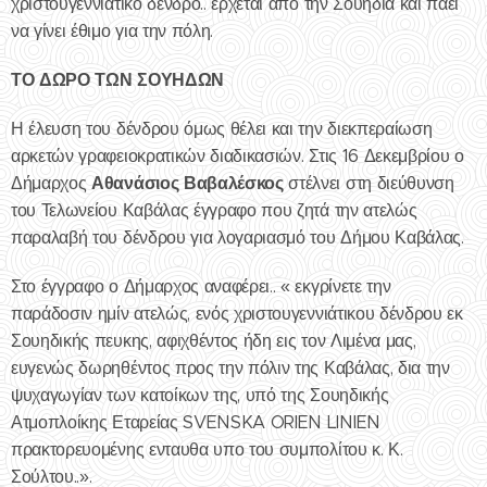
χριστουγεννιάτικο δένδρο.. έρχεται από την Σουηδία και πάει
να γίνει έθιμο για την πόλη.
ΤΟ ΔΩΡΟ ΤΩΝ ΣΟΥΗΔΩΝ
Η έλευση του δένδρου όμως θέλει και την διεκπεραίωση
αρκετών γραφειοκρατικών διαδικασιών. Στις 16 Δεκεμβρίου ο
Αθανάσιος Βαβαλέσκος
Δήμαρχος
στέλνει στη διεύθυνση
του Τελωνείου Καβάλας έγγραφο που ζητά την ατελώς
παραλαβή του δένδρου για λογαριασμό του Δήμου Καβάλας.
Στο έγγραφο ο Δήμαρχος αναφέρει.. « εκγρίνετε την
παράδοσιν ημίν ατελώς, ενός χριστουγεννιάτικου δένδρου εκ
Σουηδικής πευκης, αφιχθέντος ήδη εις τον Λιμένα μας,
ευγενώς δωρηθέντος προς την πόλιν της Καβάλας, δια την
ψυχαγωγίαν των κατοίκων της, υπό της Σουηδικής
Ατμοπλοίκης Εταρείας SVENSKA ORIEN LINIEN
πρακτορευομένης ενταυθα υπο του συμπολίτου κ. Κ.
Σούλτου..».