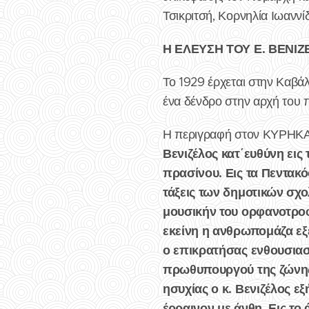
Τσικριτσή, Κορνηλία Ιωανν
Η ΕΛΕΥΣΗ ΤΟΥ Ε. ΒΕΝΙ
Το 1929 έρχεται στην Καβά
ένα δένδρο στην αρχή του 
Η περιγραφή στον ΚΥΡΗΚΑ μ
Βενιζέλος κατ΄ευθύνη ει
πρασίνου. Εις τα Πεντακό
τάξεις των δημοτικών σχο
μουσικήν του ορφανοτροφ
εκείνη η ανθρωπομάζα ε
ο επικρατήσας ενθουσιασ
πρωθυπουργού της ζώνης
ησυχίας ο κ. Βενιζέλος ε
έρραινον με άνθη. Εις το