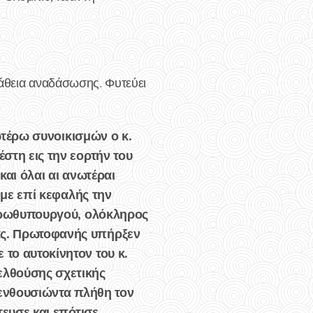
πάθεια αναδάσωσης. Φυτεύει
τέρω συνοικισμών ο κ.
στη εις την εορτήν του
αι όλαι αι ανωτέραι
 με επί κεφαλής την
 πρωθυπουργού, ολόκληρος
ας. Πρωτοφανής υπήρξεν
το αυτοκίνητον του κ.
λθούσης σχετικής
α ενθουσιώντα πλήθη τον
τευσε και επότισε