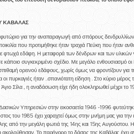
Υ ΚΑΒΑΛΑΣ
ι φυτώριο για την αναπαραγωγή από σπόρους δενδρυλλίων
 ποικιλία που προτιμήθηκε ήταν τραχιά Πεύκη που ήταν ανθε
ε φτωχά εδάφη. Η μεταφορά των δένδρων και των υλικών γ
κάποιο συγκεκριμένο σχέδιο. Με μεγάλο ενθουσιασμό οι 
σπιθαμή ορεινού εδάφους, χωρίς όμως να φροντίζουν για 
α οι πυρκαγιές ήταν ..σπανιότατη είδηση . Στο κύριο μέρος
Άγιο Σίλα , η αναδάσωση είχε ήδη ολοκληρωθεί μέχρι το 1
 Δασικών Υπηρεσιών στην εικοσαετία 1946 -1996 φυτεύτη
στος του 1985 έχει χαραχτεί όμως στην μνήμη μας για την
ης από την μεγάλη φωτιά της 14ης και 15ης Αυγούστου. Η 
υ ακολούθησαν. Το παρήγορο το δάσος της Καβάλας έχει αν