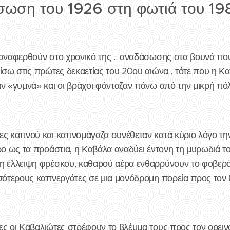
σωση του 1926 στη φωτιά του 19
αναφερθούν στο χρονικό της .. αναδάσωσης στα βουνά πο
πίσω στις πρώτες δεκαετίας του 20ου αιώνα , τότε που η 
αν «γυμνά» και οι βράχοι φάνταζαν πάνω από την μικρή πό
ες καπνού και καπνομάγαζα συνέθεταν κατά κύριο λόγο την
ρο ως τα προάστια, η Καβάλα αναδύει έντονη τη μυρωδιά τ
η έλλειψη φρέσκου, καθαρού αέρα ενθαρρύνουν το φοβερό 
σσότερους καπνεργάτες σε μια μονόδρομη πορεία προς τον 
ες οι Καβαλιώτες στρέφουν το βλέμμα τους προς τον ορειν