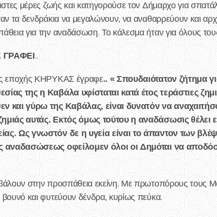
χιστες μέρες ζωής και κατηγορούσε τον Δήμαρχο για σπατ
αν τα δενδράκια να μεγαλώνουν, να αναθαρρεύουν και αρχί
άθεια για την αναδάσωση. Το κάλεσμα ήταν για όλους του
 ΓΡΑΦΕΙ
..
.. « Σπουδαιότατον ζήτημα γ
της εποχής ΚΗΡΥΚΑΣ έγραφε
σίας της η Καβάλα υφίσταται κατά έτος τεράστιες ζημ
εν και γύρω της Καβάλας, είναι δυνατόν να αναχαιτήσ
ζημιάς αυτάς. Εκτός όμως τούτου η αναδάσωσις θέλει
ίας. Ως γνωστόν δε η υγεία είναι το άπαντον των βλέ
ης αναδασώσεως οφείλομεν όλοι οι Δημόται να αποδό
βάλουν στην προσπάθεια εκείνη. Με πρωτοπόρους τους Μα
 βουνό και φυτεύουν δένδρα, κυρίως πεύκα.