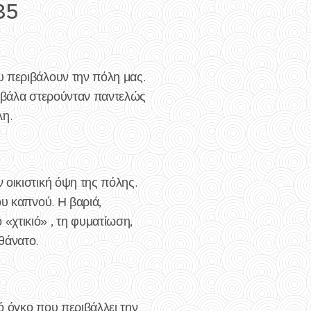
85
υ περιβάλουν την πόλη μας.
Καβάλα στερούνταν παντελώς
λη.
 οικιστική όψη της πόλης.
ου καπνού. Η βαριά,
«χτικιό» , τη φυματίωση,
θάνατο.
ό όγκο που περιβάλλει την