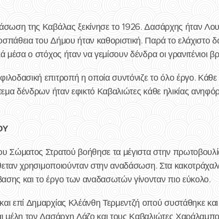
δάσωση της Καβάλας ξεκίνησε το 1926. Δασάρχης ήταν Λο
σπάθεια του Δήμου ήταν καθοριστική. Παρά το ελάχιστο δ
ά μέσα ο στόχος ήταν να γεμίσουν δένδρα οι γρανιτένιοι βρ
ιλοδασική επιτροπή η οποία συντόνιζε το όλο έργο. Κάθε 
τεμα δένδρων ήταν εφικτό Καβαλιώτες κάθε ηλικίας ανηφόρ
ΟΥ
υ Σώματος Στρατού βοήθησε τα μέγιστα στην πρωτοβουλία
ιέθεταν χρησιμοποιούνταν στην αναδάσωση. Στα κακοτράχα
σης και το έργο των αναδασωτών γίνονταν πιο εύκολο.
αι επί Δημαρχίας Κλέάνθη Τερμεντζή οπού συστάθηκε και 
ι μέλη τον Δασάρχη Λάζο και τους Καβαλιώτες Χαράλαμπ