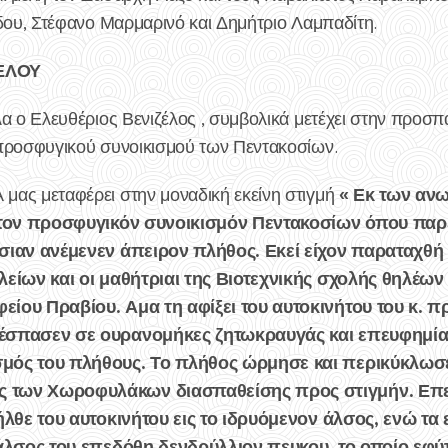
ίδου, Στέφανο Μαρμαρινό και Δημήτριο Λαμπαδίτη.
ΖΕΛΟΥ
λα ο Ελευθέριος Βενιζέλος , συμβολικά μετέχει στην προσ
προσφυγικού συνοικισμού των Πεντακοσίων.
« Εκ των ανω
ας μεταφέρει στην μοναδική εκείνη στιγμή
ς τον προσφυγικόν συνοικισμόν Πεντακοσίων όπου παρέ
σιαν ανέμενεν άπειρον πλήθος. Εκεί είχον παραταχθή κ
λείων και οι μαθήτριαι της Βιοτεχνικής σχολής θηλέων
είου Πραβίου. Αμα τη αφίξει του αυτοκινήτου του κ.
ξέσπασεν σε ουρανομήκες ζητωκραυγάς και επευφημί
μός του πλήθους. Το πλήθος ώρμησε και περικύκλωσε 
 των Χωροφυλάκων διασπαθείσης προς στιγμήν. Επε
ξήλθε του αυτοκινήτου εις το ιδρυόμενον άλσος, ενώ τ
 άλσος του επεδόθη δενδρύλλιον πευκου, το οποίο εφύ