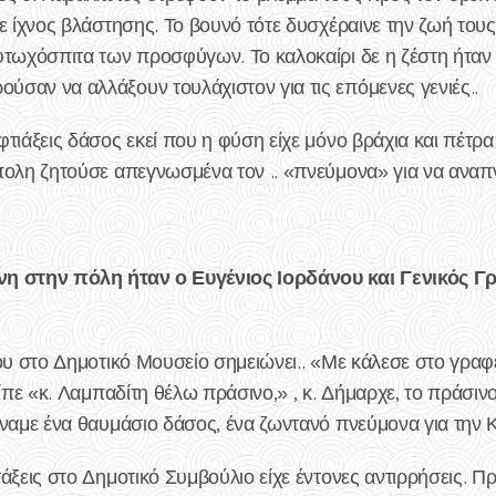
ε ίχνος βλάστησης. Το βουνό τότε δυσχέραινε την ζωή τους 
φτωχόσπιτα των προσφύγων. Το καλοκαίρι δε η ζέστη ήταν
σαν να αλλάξουν τουλάχιστον για τις επόμενες γενιές..
τιάξεις δάσος εκεί που η φύση είχε μόνο βράχια και πέτρα
πολη ζητούσε απεγνωσμένα τον .. «πνεύμονα» για να αναπν
νη στην πόλη ήταν ο Ευγένιος Ιορδάνου και Γενικός Γ
του στο Δημοτικό Μουσείο σημειώνει.. «Με κάλεσε στο γρα
ίπε «κ. Λαμπαδίτη θέλω πράσινο,» , κ. Δήμαρχε, το πράσινο
άναμε ένα θαυμάσιο δάσος, ένα ζωντανό πνεύμονα για την 
άξεις στο Δημοτικό Συμβούλιο είχε έντονες αντιρρήσεις. Π