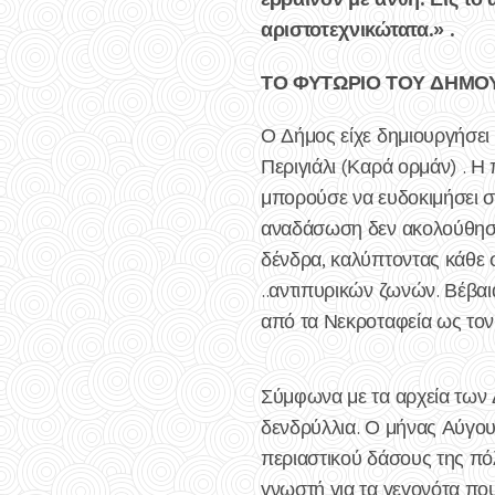
αριστοτεχνικώτατα.» .
ΤΟ ΦΥΤΩΡΙΟ ΤΟΥ ΔΗΜΟ
Ο Δήμος είχε δημιουργήσε
Περιγιάλι (Καρά ορμάν) . Η
μπορούσε να ευδοκιμήσει σ
αναδάσωση δεν ακολούθησε 
δένδρα, καλύπτοντας κάθε 
..αντιπυρικών ζωνών. Βέβαι
από τα Νεκροταφεία ως τον 
Σύμφωνα με τα αρχεία των
δενδρύλλια. Ο μήνας Αύγου
περιαστικού δάσους της πόλ
γνωστή για τα γεγονότα πο