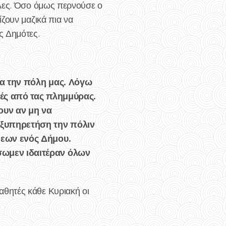
άλες. Όσο όμως περνούσε ο
ζουν μαζικά πια να
ς Δημότες.
ια την πόλη μας. Λόγω
ιές από τας πλημμύρας.
ουν αν μη να
 εξυπηρετήση την πόλιν
ψεων ενός Δήμου.
σωμεν ιδαιτέραν όλων
θητές κάθε Κυριακή οι