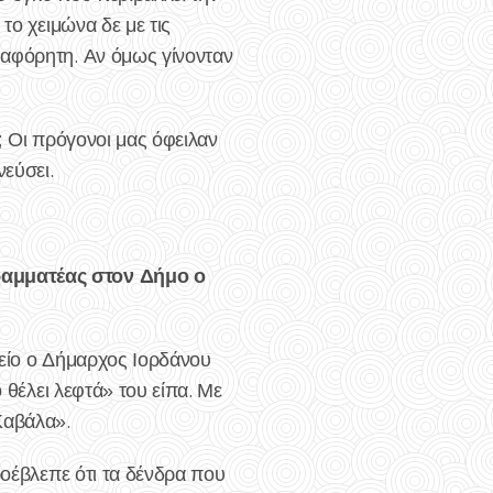
το χειμώνα δε με τις
 αφόρητη. Αν όμως γίνονταν
; Οι πρόγονοι μας όφειλαν
εύσει.
ραμματέας στον Δήμο ο
φείο ο Δήμαρχος Ιορδάνου
 θέλει λεφτά» του είπα. Με
Καβάλα».
ροέβλεπε ότι τα δένδρα που