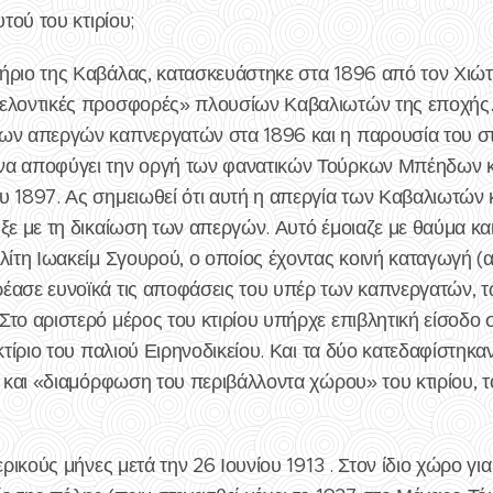
υτού του κτιρίου;
ήριο της Καβάλας, κατασκευάστηκε στα 1896 από τον Χιώτ
θελοντικές προσφορές» πλουσίων Καβαλιωτών της εποχής.
των απεργών καπνεργατών στα 1896 και η παρουσία του σ
να αποφύγει την οργή των φανατικών Τούρκων Μπέηδων κ
υ 1897. Ας σημειωθεί ότι αυτή η απεργία των Καβαλιωτώ
ηξε με τη δικαίωση των απεργών. Αυτό έμοιαζε με θαύμα κ
λίτη Ιωακείμ Σγουρού, ο οποίος έχοντας κοινή καταγωγή (α
έασε ευνοϊκά τις αποφάσεις του υπέρ των καπνεργατών, 
το αριστερό μέρος του κτιρίου υπήρχε επιβλητική είσοδο 
κτίριο του παλιού Ειρηνοδικείου. Και τα δύο κατεδαφίστηκα
» και «διαμόρφωση του περιβάλλοντα χώρου» του κτιρίου, τ
ερικούς μήνες μετά την 26 Ιουνίου 1913 . Στον ίδιο χώρο γι