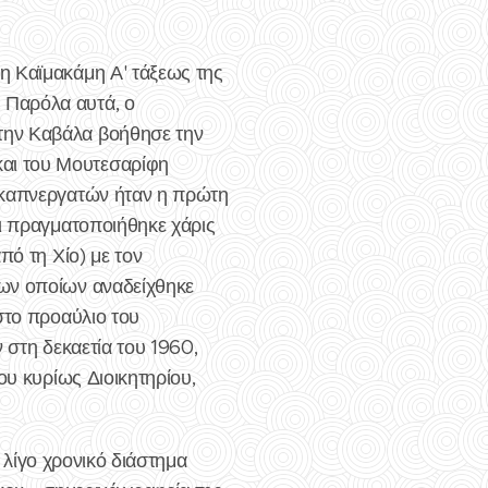
η Καϊμακάμη Α' τάξεως της
 Παρόλα αυτά, ο
την Καβάλα βοήθησε την
αι του Μουτεσαρίφη
ν καπνεργατών ήταν η πρώτη
αι πραγματοποιήθηκε χάρις
πό τη Χίο) με τον
των οποίων αναδείχθηκε
στο προαύλιο του
ν στη δεκαετία του 1960,
ου κυρίως Διοικητηρίου,
α λίγο χρονικό διάστημα