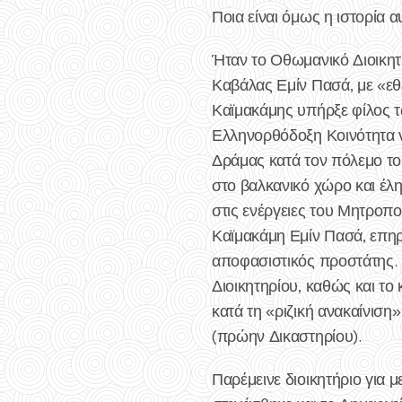
Ποια είναι όμως η ιστορία α
Ήταν το Οθωμανικό Διοικητ
Καβάλας Εμίν Πασά, με «ε
Καϊμακάμης υπήρξε φίλος 
Ελληνορθόδοξη Κοινότητα 
Δράμας κατά τον πόλεμο το
στο βαλκανικό χώρο και έλ
στις ενέργειες του Μητροπο
Καϊμακάμη Εμίν Πασά, επηρ
αποφασιστικός προστάτης. Σ
Διοικητηρίου, καθώς και το 
κατά τη «ριζική ανακαίνιση
(πρώην Δικαστηρίου).
Παρέμεινε διοικητήριο για μ