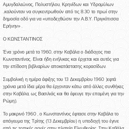
Αμυγδαλεώνος, Πολυστήλου, Κρηνίδων και Υδρομύλων
..καλούνταν να συγκεντρωθούν από τις 8.30 το πρωί στην
δημοσία οδό για να «υποδεχθώσιν την Α.Β.Υ. Πριγκίπισσα
Ερήνην» .
Ο ΚΩΝΣΤΑΝΤΙΝΟΣ
Ένα χρόνο μετά το 1960, στην Καβάλα ο διάδοχος πια
Κωνσταντίνος. Είναι ήδη ενήλικας και έρχεται και αυτός για
την επίδοση βιβλιαρίων αποκατάστασης κορασίδων.
Συμβολική η ημέρα άφιξης του 13 Δεκεμβρίου 1960 )εφτά
χρόνια μετά ίδια μέρα θα έρχονταν κάτω από άλλες συνθήκες
στην Καβάλα, ως Βασιλιάς και θα έφευγε την επομένη για την
Ρώμη).
Το μακρινό 1960 , ο Κωνσταντίνος έφτασε στην Καβάλα το
απόγευμα της Τρίτης (13 Δεκεμβρίου) η υποδοχή του έγινε
από τις τοπικές αρχές στην πλατεία Ελευθερίας. Στην Καβάλα