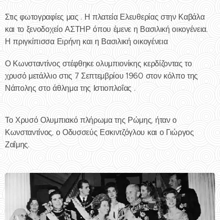
Στις φωτογραφίες μας . Η πλατεία Ελευθερίας στην Καβάλα
και το ξενοδοχείο ΑΣΤΗΡ όπου έμενε η Βασιλική οικογένεια.
Η πριγκίπισσα Ειρήνη και η Βασιλική οικογένεια
Ο Κωνσταντίνος στέφθηκε ολυμπιονίκης κερδίζοντας το
χρυσό μετάλλιο στις 7 Σεπτεμβρίου 1960 στον κόλπο της
Νάπολης στο άθλημα της Ιστιοπλοΐας .
Το Χρυσό Ολυμπιακό πλήρωμα της Ρώμης, ήταν ο
Κωνσταντίνος, ο Οδυσσεύς Εσκιντζόγλου και ο Γιώργος
Ζαΐμης.