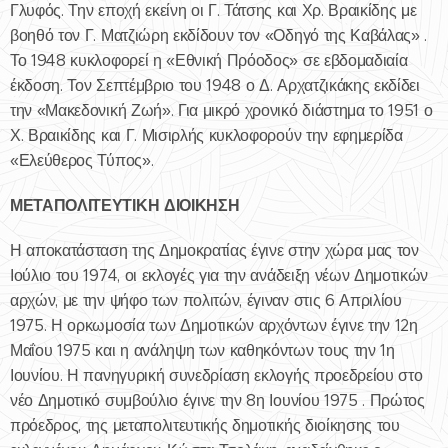
Γλυφός. Την εποχή εκείνη οι Γ. Τάτσης και Χρ. Βραικίδης με
βοηθό τον Γ. Ματζιώρη εκδίδουν τον «Οδηγό της Καβάλας» .
Το 1948 κυκλοφορεί η «Εθνική Πρόοδος» σε εβδομαδιαία
έκδοση. Τον Σεπτέμβριο του 1948 ο Δ. Αρχατζικάκης εκδίδει
την «Μακεδονική Ζωή». Για μικρό χρονικό διάστημα το 1951 ο
Χ. Βραικίδης και Γ. Μισιρλής κυκλοφορούν την εφημερίδα
«Ελεύθερος Τύπος».
ΜΕΤΑΠΟΛΙΤΕΥΤΙΚΗ ΔΙΟΙΚΗΣΗ
Η αποκατάσταση της Δημοκρατίας έγινε στην χώρα μας τον
Ιούλιο του 1974, οι εκλογές για την ανάδειξη νέων Δημοτικών
αρχών, με την ψήφο των πολιτών, έγιναν στις 6 Απριλίου
1975. Η ορκωμοσία των Δημοτικών αρχόντων έγινε την 12η
Μαΐου 1975 και η ανάληψη των καθηκόντων τους την 1η
Ιουνίου. Η πανηγυρική συνεδρίαση εκλογής προεδρείου στο
νέο Δημοτικό συμβούλιο έγινε την 8η Ιουνίου 1975 . Πρώτος
πρόεδρος, της μεταπολιτευτικής δημοτικής διοίκησης του