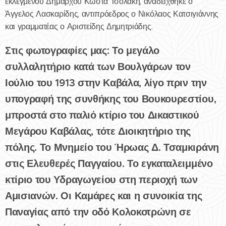
εκλεγμένου Δημάρχου Κώστα Τσολάκη, αναδείχθηκε ο
Άγγελος Λασκαρίδης, αντιπρόεδρος ο Νικόλαος Κατσιγιάννης
και γραμματέας ο Αριστείδης Δημητριάδης.
Στις φωτογραφίες μας: Το μεγάλο
συλλαλητήριο κατά των Βουλγάρων τον
Ιούλιο του 1913 στην Καβάλα, λίγο πριν την
υπογραφή της συνθήκης του Βουκουρεστίου,
μπροστά στο παλιό κτίριο του Δικαστικού
Μεγάρου Καβάλας, τότε Διοικητήριο της
πόλης. Το Μνημείο του Ήρωας Δ. Τσαμκιράνη
στις Ελευθερές Παγγαίου. Το εγκαταλειμμένο
κτίριο του Υδραγωγείου στη περιοχή των
Αμισιανών. Οι Καμάρες και η συνοικία της
Παναγίας από την οδό Κολοκοτρώνη σε