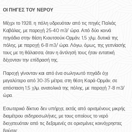
ΟΙ ΠΗΓΕΣ ΤΟΥ ΝΕΡΟΥ
Μέχρι το 1928, η πόλη υδρευόταν από τις πηγές Παλιάς
Καβάλας, με παροχή 25-40 m3/ ώρα. Από δύο κοινά
πηγάδια στην θέση Κιουτσούκ-Ορμάν, 1,5 χλμ. δυτικά της
πόλης, με παροχή 6-8 m3/ ώρα. Λόγω, όμως, της γειτνίασής
τους με τη θάλασσα, όταν η άντλησή τους ήταν εντατική
δέχονταν την επίδρασή της.
Παροχή γίνονταν και από ένα σωληνωτό πηγάδι όχι
μεγαλύτερο από 30-35 μέτρα, στη θέση Καρά-Ορμάν, σε
απόσταση 1,5 χλμ. ανατολικά της πόλης, με παροχή 7-8 m3/
ώρα.
Εσωτερικό δίκτυο δεν υπήρχε, εκτός από ορισμένους μικρής
διαμέτρου σιδηροσωλήνες, με τους οποίους το νερό
διοχετευόταν από τις δεξαμενές σε ορισμένες κοινόχρηστες
βρύσες.