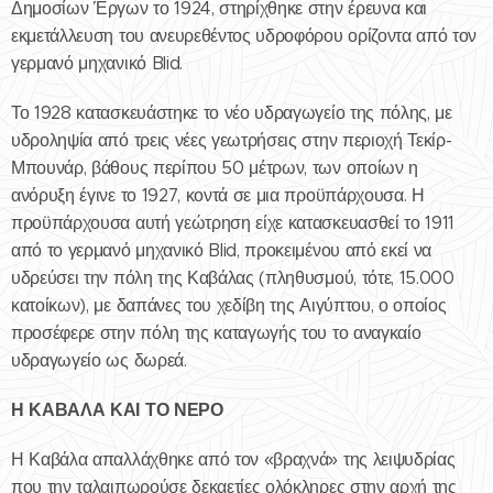
Δημοσίων Έργων το 1924, στηρίχθηκε στην έρευνα και
εκμετάλλευση του ανευρεθέντος υδροφόρου ορίζοντα από τον
γερμανό μηχανικό Blid.
Το 1928 κατασκευάστηκε το νέο υδραγωγείο της πόλης, με
υδροληψία από τρεις νέες γεωτρήσεις στην περιοχή Τεκίρ-
Μπουνάρ, βάθους περίπου 50 μέτρων, των οποίων η
ανόρυξη έγινε το 1927, κοντά σε μια προϋπάρχουσα. Η
προϋπάρχουσα αυτή γεώτρηση είχε κατασκευασθεί το 1911
από το γερμανό μηχανικό Blid, προκειμένου από εκεί να
υδρεύσει την πόλη της Καβάλας (πληθυσμού, τότε, 15.000
κατοίκων), με δαπάνες του χεδίβη της Αιγύπτου, ο οποίος
προσέφερε στην πόλη της καταγωγής του το αναγκαίο
υδραγωγείο ως δωρεά.
Η ΚΑΒΑΛΑ ΚΑΙ ΤΟ ΝΕΡΟ
Η Καβάλα απαλλάχθηκε από τον «βραχνά» της λειψυδρίας
που την ταλαιπωρούσε δεκαετίες ολόκληρες στην αρχή της