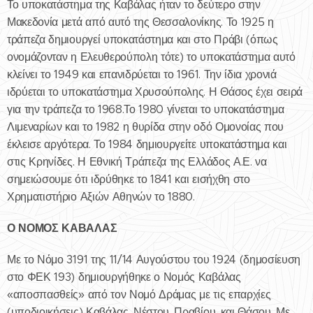
Το υποκατάστημα της Καβάλας ήταν το δεύτερο στην
Μακεδονία μετά από αυτό της Θεσσαλονίκης. Το 1925 η
τράπεζα δημιουργεί υποκατάστημα και στο Πράβι (όπως
ονομάζονταν η Ελευθερούπολη τότε) το υποκατάστημα αυτό
κλείνει το 1949 και επανιδρύεται το 1961. Την ίδια χρονιά
ιδρύεται το υποκατάστημα Χρυσούπολης. Η Θάσος έχει σειρά
για την τράπεζα το 1968.Το 1980 γίνεται το υποκατάστημα
Λιμεναρίων και το 1982 η θυρίδα στην οδό Ομονοίας που
έκλεισε αργότερα. Το 1984 δημιουργείτε υποκατάστημα και
στις Κρηνίδες. Η Εθνική Τράπεζα της Ελλάδος Α.Ε. να
σημειώσουμε ότι ιδρύθηκε το 1841 και εισήχθη στο
Χρηματιστήριο Αξιών Αθηνών το 1880.
Ο ΝΟΜΟΣ ΚΑΒΑΛΑΣ
Με το Νόμο 3191 της 11/14 Αυγούστου του 1924 (δημοσίευση
στο ΦΕΚ 193) δημιουργήθηκε ο Νομός Καβάλας
«αποσπασθείς» από τον Νομό Δράμας με τις επαρχίες
(υποδιοικήσεις) Καβάλας, Νέστου, Πραβίου, και Θάσου. Με