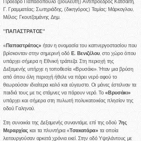
Πρόεδρο Παπαδόπουλο (βουλευτή) Αντιπρόεδρος Κατσαϊτη,
Γ. Γραμματέας: Σωτηριάδης, (δικηγόρος) Ταμίας: Μάρκογλου,
Μέλος: Γκουτζαμάνης Δημ.
"ΠΑΠΑΣΤΡΑΤΟΣ"
Παπαστράτος»
«
ήταν η ονομασία του καπνεργοστασίου που
Ε. Βενιζέλου
βρίσκονταν στην σημερινή οδό
, στο χώρο όπου
υπάρχει σήμερα η Εθνική τράπεζα. Στη περιοχή της
Δεξαμενής υπήρχε η τοποθεσία «Βρυσάκι». Ήταν μια βρύση
από όπου όλη περιοχή ήθελε να πάρει νερό αφού το
θεωρούσαν ιδιαίτερα καλό και εύγευστο. Οι μάνες έστελναν τα
«Βρυσάκι»
παιδιά τους με τις στάμνες να πάρουν νερό. Το
υπάρχει και σήμερα στη πυλωτή πολυκατοικίας πλησίον της
οδού Γαληνού.
7ης
Στη συνοικία της Δεξαμενής συναντάμε, επί της οδού
Μεραρχίας
Τσακατάρα»
και τα πλυντήρια «
τα οποία
λειτουργούσαν αρκετά χρόνια εκεί. Στην οδό Υψηλάντους με