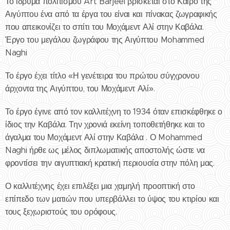
Το ίδρυμα πολιτισμού Art Barjeel βρίσκεται στο Καΐρο της
Αιγύπτου ένα από τα έργα του είναι και πίνακας ζωγραφικής
που απεικονίζει το σπίτι του Μοχάμεντ Αλί στην Καβάλα.
Έργο του μεγάλου ζωγράφου της Αιγύπτου Mohammed
Naghi
Το έργο έχει τίτλο «Η γενέτειρα του πρώτου σύγχρονου
άρχοντα της Αιγύπτου, του Μοχάμεντ Αλί».
Το έργο έγινε από τον καλλιτέχνη το 1934 όταν επισκέφθηκε ο
ίδιος την Καβάλα. Την χρονιά εκείνη τοποθετήθηκε και το
άγαλμα του Μοχάμεντ Αλί στην Καβάλα . Ο Mohammed
Naghi ήρθε ως μέλος διπλωματικής αποστολής ώστε να
φροντίσει την αιγυπτιακή κρατική περιουσία στην πόλη μας.
Ο καλλιτέχνης έχει επιλέξει μια χαμηλή προοπτική στο
επίπεδο των ματιών που υπερβάλλει το ύψος του κτιρίου και
τους ξεχωριστούς του ορόφους.