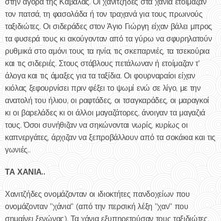
στην αγορά της Καβάλας. Οι χανιτζήδες στα χάνια ετοίμαζαν
τον πατσά, τη φασολάδα ή τον τραχανά για τους πρωινούς
ταξιδιώτες. Οι σιδεράδες στον Άγιο Γιώργη είχαν βάλει μπρος
τα φυσερά τους κι ακούγονταν από τα γύρω να σφυρηλατούν
ρυθμικά στο αμόνι τους τα ηνία, τις σκεπαρνιές, τα τσεκούρια
και τις σιδεριές. Στους στάβλους πετάλωναν ή ετοίμαζαν τ'
άλογα και τις άμαξες για τα ταξίδια. Οι φουρναραίοι είχαν
κιόλας ξεφουρνίσει πριν φέξει το ψωμί ενώ σε λίγο, με την
ανατολή του ήλιου, οι ραφτάδες, οι τσαγκαράδες, οι μαραγκοί
κι οι βαρελάδες κι οι άλλοι μαγαζάτορες, άνοιγαν τα μαγαζιά
τους. Όσοι συνήθιζαν να σηκώνονται νωρίς, κυρίως οι
καπνεργάτες, άρχιζαν να ξεπροβάλλουν από τα σοκάκια και τις
γωνιές..
ΤΑ ΧΑΝΙΑ..
Χανιτζήδες ονομάζονταν οι ιδιοκτήτες πανδοχείων που
ονομάζονταν "χάνια" (από την περσική λέξη "χαν" που
σημαίνει ξενώνας). Τα χάνια εξυπηρετούσαν τους ταξιδιώτες,