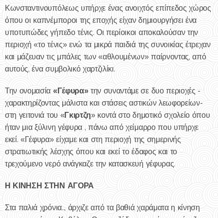
Κωνσταντινουπόλεως υπήρχε ένας ανοιχτός επίπεδος χώρος
όπου οι καπνέμποροι της εποχής είχαν δημιουργήσει ένα
υποτυπώδες γήπεδο τένις. Οι περίοικοι αποκαλούσαν την
περιοχή «το τένις» ενώ τα μικρά παιδιά της συνοικίας έτρεχαν
και μάζευαν τις μπάλες των «αθλουμένων» παίρνοντας, από
αυτούς, ένα συμβολικό χαρτζιλίκι.
«Γέφυρα»
Την ονομασία
την συναντάμε σε δυο περιοχές -
χαρακτηρίζοντας μάλιστα και στάσεις αστικών λεωφορείων-
Γκιρτζη
στη γειτονιά του «
» κοντά στο δημοτικό σχολείο όπου
ήταν μια ξύλινη γέφυρα , πάνω από χείμαρρο που υπήρχε
εκεί. «Γέφυρα» είχαμε και στη περιοχή της σημερινής
στρατιωτικής λέσχης όπου και εκεί το έδαφος και το
τρεχούμενο νερό ανάγκαζε την κατασκευή γέφυρας.
Η ΚΙΝΗΣΗ ΣΤΗΝ ΑΓΟΡΑ
Στα παλιά χρόνια.., άρχιζε από τα βαθιά χαράματα η κίνηση