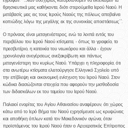
έγραφαν: ΄΄...λίαν δυσχερώς κατορθώνομεν να εκτελώμεν τα
θρησκευτικά μας καθήκοντα, διότι στερούμεθα Ιερού Ναού. Η
μετάβασίς μας εις τους Ιερούς Ναούς της πόλεως αποβαίνει
κοπιώδης λόγω της μεγάλης εκ της συνοικίας αποστάσεως΄΄.
Ο πρόναος είναι μεταγενέστερος, ενώ τα λοιπά εντός του
περιβόλου του Ιερού Ναού κτίσματα, - όπως το γραφείο, το
πρεσβυτέριο, η κατοικία του νεωκόρου και άλλα - έχουν
χρονολογία ανεγέρσεως ανεξακρίβωτη και πάντως
μεταγενέστερη του κυρίως Ναού. Υπάρχει η πληροφορία, ότι
στα ανωτέρω κτίσματα ελειτούργησε Ελληνικό Σχολείο υπό
την επίβλεψη και οικονομική ενίσχυση του Ιερού Ναού. Στον
κώδικα διασώζονται στοιχεία που αφορούν την μισθοδοσία
των διδασκάλων εκ του ταμείου του Ιερού Ναού.
Παλαιοί ενορίτες του Αγίου Αθανασίου αναφέρουν, ότι χώρος
κάτω από το Ιερό Βήμα του Ναού εχρησίμευσε ως κρυψώνας
και αποθήκη όπλων κατά τον Μακεδονικόν αγώνα, όταν
προϊστάμενος του Ιερού Ναού ήταν ο Αρχιερατικός Επίτροπος