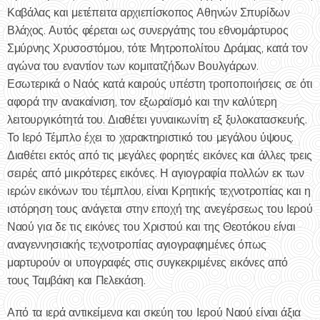
Καβάλας και μετέπειτα αρχιεπίσκοπος Αθηνών Σπυρίδων
Βλάχος. Αυτός φέρεται ως συνεργάτης του εθνομάρτυρος
Σμύρνης Χρυσοστόμου, τότε Μητροπολίτου Δράμας, κατά τον
αγώνα του εναντίον των κομιτατζήδων Βουλγάρων.
Εσωτερικά ο Ναός κατά καιρούς υπέστη τροποποιήσεις σε ότι
αφορά την ανακαίνιση, τον εξωραϊσμό και την καλύτερη
λειτουργικότητά του. Διαθέτει γυναικωνίτη εξ ξυλοκατασκευής.
Το Ιερό Τέμπλο έχει το χαρακτηριστικό του μεγάλου ύψους.
Διαθέτει εκτός από τις μεγάλες φορητές εικόνες και άλλες τρεις
σειρές από μικρότερες εικόνες. Η αγιογραφία πολλών εκ των
ιερών εικόνων του τέμπλου, είναι Κρητικής τεχνοτροπίας και η
ιστόρηση τους ανάγεται στην εποχή της ανεγέρσεως του Ιερού
Ναού για δε τις εικόνες του Χριστού και της Θεοτόκου είναι
αναγεννησιακής τεχνοτροπίας αγιογραφημένες όπως
μαρτυρούν οι υπογραφές στις συγκεκριμένες εικόνες από
τους Ταμβάκη και Πελεκάση.
Από τα ιερά αντικείμενα και σκεύη του Ιερού Ναού είναι άξια