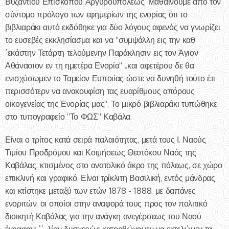
Βυζαντίου Επισκόπου Αργυρουπόλεως. Μαθαίνουμε από τον
σύντομο πρόλογο των εφημερίων της ενορίας ότι το
βιβλιαράκι αυτό εκδόθηκε για δύο λόγους αφενός να γνωρίζει
το ευσεβές εκκλησίασμα και να "συμψάλλη εις την καθ
΄εκάστην Τετάρτη τελούμενην Παράκλησιν εις τον Άγιον
Αθάνασιον εν τη ημετέρα Ενορία" ..και αφετέρου δε θα
ενισχύσωμεν το Ταμείον Ευποιίας ώστε να δυνηθή τούτο έτι
περισσότερν να ανακουφίση τας ευαρίθμους απόρους
οικογενείας της Ενορίας μας". Το μικρό βιβλιαράκι τυπώθηκε
στο τυπογραφείο "Το ΦΩΣ" Καβάλα.
Είναι ο τρίτος κατά σειρά παλαιότητας, μετά τους Ι. Ναούς
Τιμίου Προδρόμου και Κοιμήσεως Θεοτόκου Ναός της
Καβάλας, κτισμένος στο ανατολικό άκρο της πόλεως, σε χώρο
επικλινή και γραφικό. Είναι τρίκλιτη Βασιλική, εντός μάνδρας
και κτίστηκε μεταξύ των ετών 1878 - 1888, με δαπάνες
ενοριτών, οι οποίοι στην αναφορά τους προς τον πολιτικό
διοικητή Καβάλας για την ανάγκη ανεγέρσεως του Ναού