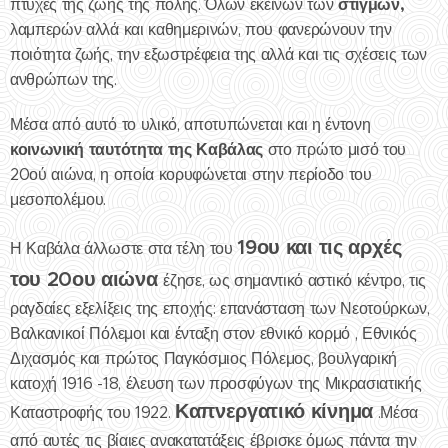
στιγμών,
πτυχές της ζωής της πόλης. Όλων εκείνων των
λαμπερών αλλά και καθημερινών, που φανερώνουν την
ποιότητα ζωής, την εξωστρέφεια της αλλά και τις σχέσεις των
ανθρώπων της.
Μέσα από αυτό το υλικό, αποτυπώνεται και η έντονη
κοινωνική ταυτότητα της Καβάλας
στο πρώτο μισό του
20ού αιώνα, η οποία κορυφώνεται στην περίοδο του
μεσοπολέμου.
19ου και τις αρχές
Η Καβάλα άλλωστε στα τέλη του
του 20ου αιώνα
έζησε, ως σημαντικό αστικό κέντρο, τις
ραγδαίες εξελίξεις της εποχής: επανάσταση των Νεοτούρκων,
Βαλκανικοί Πόλεμοι και ένταξη στον εθνικό κορμό , Εθνικός
Διχασμός και πρώτος Παγκόσμιος Πόλεμος, βουλγαρική
κατοχή 1916 -18, έλευση των προσφύγων της Μικρασιατικής
Καπνεργατικό κίνημα
Καταστροφής του 1922.
.Μέσα
από αυτές τις βίαιες ανακατατάξεις έβρισκε όμως πάντα την