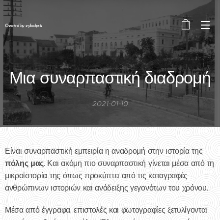
Created by eykalipsis
Μια συναρπαστική διαδρομή
2021-01-10
Είναι συναρπαστική εμπειρία η αναδρομή στην ιστορία της
πόλης μας
. Και ακόμη πιο συναρπαστική γίνεται μέσα από τη
μικροϊστορία της όπως προκύπτει από τις καταγραφές
ανθρώπινων ιστοριών και ανάδειξης γεγονότων του χρόνου.
Μέσα από έγγραφα, επιστολές και φωτογραφίες ξετυλίγονται