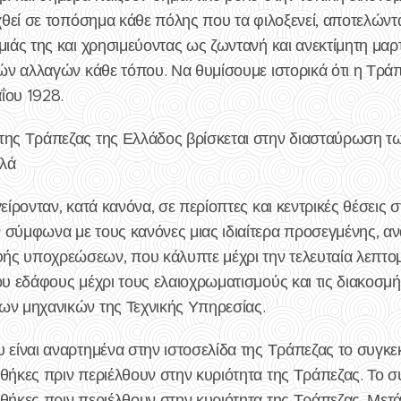
ιχθεί σε τοπόσημα κάθε πόλης που τα φιλοξενεί, αποτελώντ
μιάς της και χρησιμεύοντας ως ζωντανή και ανεκτίμητη μαρ
κών αλλαγών κάθε τόπου. Να θυμίσουμε ιστορικά ότι η Τρά
αΐου 1928.
 της Τράπεζας της Ελλάδος βρίσκεται στην διασταύρωση 
ελά
είρονταν, κατά κανόνα, σε περίοπτες και κεντρικές θέσεις σ
 σύμφωνα με τους κανόνες μιας ιδιαίτερα προσεγμένης, αν
ς υποχρεώσεων, που κάλυπτε μέχρι την τελευταία λεπτομέ
ου εδάφους μέχρι τους ελαιοχρωματισμούς και τις διακοσμή
ων μηχανικών της Τεχνικής Υπηρεσίας.
 είναι αναρτημένα στην ιστοσελίδα της Τράπεζας το συγκεκρ
θήκες πριν περιέλθουν στην κυριότητα της Τράπεζας. Το συγ
θήκες πριν περιέλθουν στην κυριότητα της Τράπεζας. Μετά