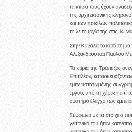
τα κτίριά τους έχουν αναδε
της αρχιτεκτονικής κληρονο
και των ποικίλων πολιτιστι
τη λειτουργία της στις 14 Μ
Στην Καβάλα το κατάστημα
Αλεξάνδρου και Παύλου Μ
Τα κτίρια της Τράπεζας ανεγ
Επιπλέον, κατασκευάζονταν
εμπεριστατωμένης συγγραφή
έργου, από τη χάραξη επί τ
αυστηρό έλεγχο των έμπειρ
Σύμφωνα με τα στοιχεία που
γειτονικό του ήταν καπναπο
γειτονικό του ήταν καπναπο