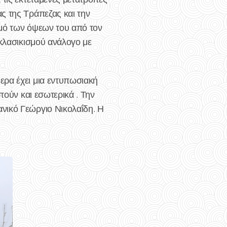
ς της Τράπεζας και την
σμό των όψεων του από τον
 κλασικισμού ανάλογο με
ερα έχει μια εντυπωσιακή
τούν και εσωτερικά . Την
νικό Γεώργιο Νικολαΐδη. Η