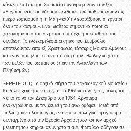
κόκκινο λάβαρο του Σωματείου αναγράφονταν οι λέξεις
«Εργάται όλου του κόσμου ενωθήτε», ενώ καθιερωνόταν ως
ημέρα εορτασμού η 1η Μάη «καθ' ην εορτάζουσιν οι εργάται
όλου του κόσμου». Ενα ιδιαίτερα σημαντικό ποιοτικό
χαρακτηριστικό του σωματείου υπήρξε η πολυεθνική του
σύνθεση. Το ενδεκαμελές Διοικητικό του Συμβούλιο
αποτελούνταν από έξι Χριστιανούς, τέσσερις Μουσουλμάνους
και έναν Ισραηλίτη, σε αντιστοιχία με τον εθνολογικό χάρτη
των μελών του σωματείου (πριν την Ανταλλαγή των
Πληθυσμών).
ΞΕΡΕΤΕ ΟΤΙ ;
Το αρχικό κτήριο του Αρχαιολογικού Μουσείου
Καβάλας ξεκίνησε να κτίζεται το 1961 και άνοιξε τις πύλες του
για το κοινό τον Δεκέμβριο του 1964; Αργότερα
ολοκληρώθηκε με την έκθεση του άνω ορόφου. Μετά από
πολλά χρόνια λειτουργίας, ένα νέο κτιριολογικό πρόγραμμα
συνταγμένο από την Εφορία Αρχαιοτήτων και τον αρχικό
μελετητή του κτηρίου αείμνηστο πια Δ. Φατούρο, οδήγησε σε