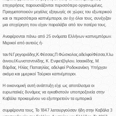
επιχειρήσεις παρουσιάζονται περισσότερο οργανωμένες.
Πραγματοποιούν μεγάλες εξαγωγές σε χώρες του εξωτερικού
και οι περισσότεροι καπνέμποροι, αν όχι όλοι τους, συνέχιζαν
μια επιχείρηση που είχαν παραλάβει από τον πατέρα τους.
Αναφέρονται πάνω από 25 ονόματα Ελλήνων καπνεμπόρων.
Μερικοί από αυτούς ή-
ταν:Ν.Γρηγοριάδης,Κ.Φέσσας,Π.Φώσκολος,αδελφοίΦέσσα,Χ.Ιω
άννου,Ι.Κωνστσντινίδης, Κ. Ενφιετζόγλου, Ισαακίδης, Μ.
Βάρδας, Ηλίας Παπαηλίας, αδελφοί Ροδοκανάκη. Υπήρχαν
ακόμα και µμερικοί Τούρκοι καπνέμποροι.
Η οικονομική αυτή ανάπτυξη είχε ως αποτέλεσμα οι
ευρωπαϊκές δυνάμεις να εγκαθιστούν υποπροξενεία στην
Καβάλα προκειμένου να εξυπηρετούν τα εμπορικά
συμφέροντα τους. Το 1847 λειτουργούσαν ήδη στην Καβάλα 3