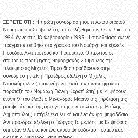
ΞΕΡΕΤΕ ΟΤΙ ;
Η πρώτη συνεδρίαση του πρώτου αιρετού
Νομαρχιακού Συμβουλίου, που εκλέχθηκε τον Οκτώβριο του
1994, έγινε στις 10 Φεβρουαρίου 1995. Η συνεδρίαση εκείνη
πραγματοποιήθηκε στο γραφείο του Νομάρχη και εξέλεξε
Πρόεδρο, Αντιπρόεδρο και Γραμματέα. Ο πρώτος σε
σταυρούς προτίμησης Νομαρχιακός Σύμβουλος της
πλειοψηφίας Μιχάλης Τιμοσίδης προήδρευσε στην
συνεδρίαση εκείνη. Πρόεδρος εξελέγη ο Μιχάλης
Ντουνιάμπιλεν (προτεινόμενος από την πλειοψηφούσα
παράταξη του Νομάρχη Γιάννη Καρατζιώτη) με 14 ψήφους
έναντι 9 που έλαβε ο Μένανδρος Μαρινάκης (πρόταση της
μειοψηφίας και της αρχηγού της αντιπολίτευσης Βούλης
Δημοπούλου) υπήρξε ένα λευκό και ένα άκυρο ψηφοδέλτιο.
Αντιπρόεδρος εξελέγη ο Γιώργος Τσιμενίδης με 15 ψήφους ,
υπήρξαν 9 λευκά και ένα άκυρο ψηφοδέλτιο. Γραμματέας
εξελέγη ο Νικόλαος Τσουμπάκης.