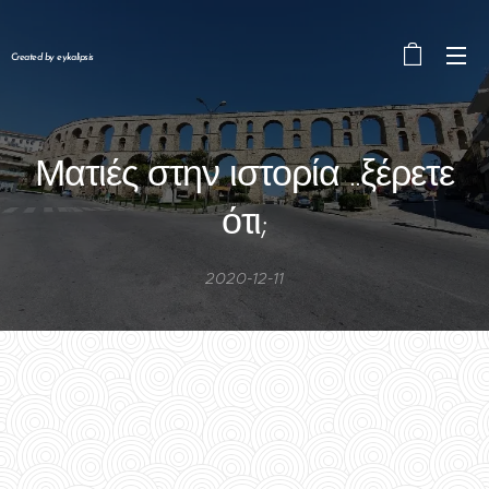
Created by eykalipsis
Ματιές στην ιστορία ..ξέρετε
ότι;
2020-12-11