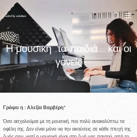
Created by eykalipsis
Η μουσική ..τα παιδιά … και οι
γονείς
2021-03-12
Γράφει η : Αλεξία Βαρβέρη*
Όσο ασχολούμαι με τη μουσική, πιο πολύ ανακαλύπτω τα
οφέλη της. Δεν είναι μόνο να την ακούσεις σε κάθε πτυχή της
ζωής σου, γιατί η μουσική είναι στη ζωή μας παντού, από το