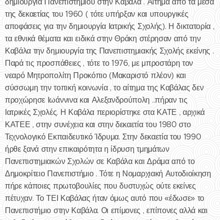
δημιουργία Πανεπιστημίου στην Καβάλα . Αίτημα από τα μέσα
της δεκαετίας του 1960 ( τότε υπήρξαν και υπουργικές
αποφάσεις για την δημιουργία Ιατρικής Σχολής). Η δικτατορία ,
τα εθνικά θέματα και ειδικά στην Θράκη στέρησαν από την
Καβάλα την δημιουργία της Πανεπιστημιακής Σχολής εκείνης .
Παρά τις προσπάθειες , τότε το 1976, με μπροστάρη τον
νεαρό Μητροπολίτη Προκόπιο (Μακαριστό πλέον) και
σύσσωμη την τοπική κοινωνία , το αίτημα της Καβάλας δεν
προχώρησε Ιωάννινα και Αλεξανδρούπολη ..πήραν τις
Ιατρικές Σχολές. Η Καβάλα περιορίστηκε στα ΚΑΤΕ , αρχικά
ΚΑΤΕΕ , στην συνέχεια και στην δεκαετία του 1980 στο
Τεχνολογικό Εκπαιδευτικό Ίδρυμα. Στην δεκαετία του 1990
ήρθε ξανά στην επικαιρότητα η ίδρυση τμημάτων
Πανεπιστημιακών Σχολών σε Καβάλα και Δράμα από το
Δημοκρίτειο Πανεπιστήμιο . Τότε η Νομαρχιακή Αυτοδιοίκηση
πήρε κάποιες πρωτοβουλίες που δυστυχώς ούτε εκείνες
πέτυχαν. Το ΤΕΙ Καβάλας ήταν όμως αυτό που «έδωσε» το
Πανεπιστήμιο στην Καβάλα. Οι επίμονες , επίπονες αλλά και