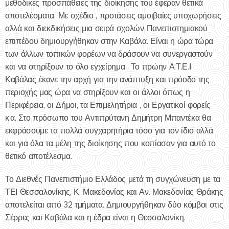
μεθοδικές προσπάθειες της διοίκησης του έφεραν θετικά
αποτελέσματα. Με σχέδιο , προτάσεις αμοιβαίες υποχωρήσεις
αλλά και διεκδικήσεις μια σειρά σχολών Πανεπιστημιακού
επιπέδου δημιουργήθηκαν στην Καβάλα. Είναι η ώρα τώρα
των άλλων τοπικών φορέων να δράσουν να συνεργαστούν
και να στηρίξουν το όλο εγχείρημα . Το πρώην Α.Τ.Ε.Ι
Καβάλας έκανε την αρχή για την ανάπτυξη και πρόοδο της
περιοχής μας ώρα να στηρίξουν και οι άλλοι όπως η
Περιφέρεια, οι Δήμοι, τα Επιμελητήρια , οι Εργατικοί φορείς
κ.α. Στο πρόσωπο του Αντιπρύτανη Δημήτρη Μπαντέκα θα
εκφράσουμε τα πολλά συγχαρητήρια τόσο για τον ίδιο αλλά
και για όλα τα μέλη της διοίκησης που κοπίασαν για αυτό το
θετικό αποτέλεσμα.
Το Διεθνές Πανεπιστήμιο Ελλάδος μετά τη συγχώνευση με τα
ΤΕΙ Θεσσαλονίκης, Κ. Μακεδονίας και Αν. Μακεδονίας Θράκης
αποτελείται από 32 τμήματα. Δημιουργήθηκαν δύο κόμβοι στις
Σέρρες και Καβάλα και η έδρα είναι η Θεσσαλονίκη.