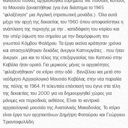
θάλασσα πολλές αρχαιολογικά ευρήματα. Με πολλούς κόπους
το Μουσείο ξαναστήθηκε (για ένα διάστημα το 1945
"φιλοξένησε" μια Αγγλική στρατιωτική μονάδα..) . Όλα αυτά
μέχρι την αρχή της δεκαετίας του 1960 όπου αποφασίστηκε η
ανάπλαση της περιοχής με την .. κατεδάφιση του κτιρίου και
την υπέρ ύψωση του σημείου με την διαμόρφωση του
γνωστού Κόμβου Φαλήρου. Τα έργα εκείνα κράτησαν χρόνια
και απασχολήθηκαν δεκάδες άνεργοι Καπνεργάτες .. που ήταν
άνεργοι , μια και το τέλος της επεξεργασίας του Καπνού στην
Καβάλα ήταν ορατό. Για μερικούς μήνες οι αρχαιότητες
"φιλοξενήθηκαν" σε κτίριο στην οδό .. Βενιζέλου και μετά στο
νεόδμητο Αρχαιολογικό Μουσείο Καβάλας στην νέα παραλία
της πόλης το 1964. Η τελευταία επέκτασή του έγινε στα τέλη
της δεκαετίας του 2000 για να δημιουργηθεί χώρος για
μόνιμες και περιοδικές εκθέσεις. Είναι το κεντρικό
αρχαιολογικό μουσείο της Ανατολικής Μακεδονίας. Το κτίριο
είναι έργο των αρχιτεκτόνων Δημήτρη Φατούρου και Γεώργιου
Τριανταφυλλίδη.