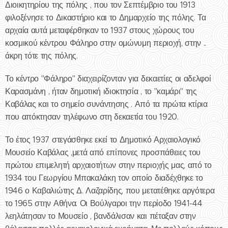
Διοικητηρίου της πόλης , που τον Σεπτέμβριο του 1913
φιλοξένησε το Δικαστήριο και το Δημαρχείο της πόλης. Τα
αρχαία αυτά μεταφέρθηκαν το 1937 στους χώρους του
κοσμικού κέντρου Φάληρο στην ομώνυμη περιοχή, στην ..
άκρη τότε της πόλης.
Το κέντρο "Φάληρο" διαχειρίζονταν για δεκαετίες οι αδελφοί
Καρασμάνη , ήταν δημοτική ιδιοκτησία , το "καμάρι" της
Καβάλας και το σημείο συνάντησης . Από τα πρώτα κτίρια
που απόκτησαν τηλέφωνο στη δεκαετία του 1920.
Το έτος 1937 στεγάσθηκε εκεί το Δημοτικό Αρχαιολογικό
Μουσείο Καβάλας ,μετά από επίπονες προσπάθειες του
πρώτου επιμελητή αρχαιοτήτων στην περιοχής μας, από το
1934 του Γεωργίου Μπακαλάκη τον οποίο διαδέχθηκε το
1946 ο Καβαλιώτης Δ. Λαζαρίδης, που μετατέθηκε αργότερα
το 1965 στην Αθήνα. Οι Βούλγαροι την περίοδο 1941-44
λεηλάτησαν το Μουσείο , βανδάλισαν και πέταξαν στην