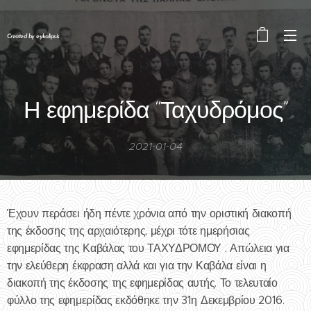
Created by eykalipsis
Η εφημερίδα “Ταχυδρόμος”
2021-01-04
Έχουν περάσει ήδη πέντε χρόνια από την οριστική διακοπή
της έκδοσης της αρχαιότερης, μέχρι τότε ημερήσιας
εφημερίδας της Καβάλας του ΤΑΧΥΔΡΟΜΟΥ . Απώλεια για
την ελεύθερη έκφραση αλλά και για την Καβάλα είναι η
διακοπή της έκδοσης της εφημερίδας αυτής. Το τελευταίο
φύλλο της εφημερίδας εκδόθηκε την 31η Δεκεμβρίου 2016.