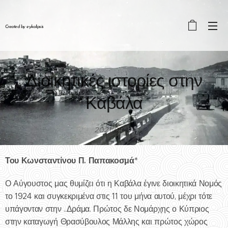
Created by eykalipsis
Διοικητικές ιστορίες στην
Καβάλα
2021-09-01
Του Κωνσταντίνου Π. Παπακοσμά*
Ο Αύγουστος μας θυμίζει ότι η Καβάλα έγινε διοικητικά Νομός
το 1924 και συγκεκριμένα στις 11 του μήνα αυτού, μέχρι τότε
υπάγονταν στην ..Δράμα. Πρώτος δε Νομάρχης ο Κύπριος
στην καταγωγή Θρασύβουλος Μάλλης και πρώτος χώρος