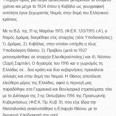
χρόνια και μέχρι το 1924 όπου η Καβάλα ως γεωγραφική
οντότητα έγινε ξεχωριστός Νομός στην δομή του Ελληνικού
κράτους .
Με το Β.Δ. της 31 ης Μαρτίου 1915, (Φ.Ε.Κ. 120/1915 τ.Α'), ο
Νομός Δράμας διαιρέθηκε στις επαρχίες (τότε Υποδιοικήσεις):
1). Δράμας, 2). Καβάλας, στην οποίαν υπήχθη η τέως
Υποδιοίκηση Θάσου, 3). Πραβίου (μετά το 1927
μετονομάσθηκε σε επαρχία Ελευθερούπολης) και 4). Νέστου
(Σαρή Σαμπάν). Ο διχασμός του 1916 και ο χωρισμός τη;
Ελλάδας σε .. δυο κράτη και δυο κυβερνήσεις προκάλεσε
αλλαγές και στην δομή του Νομού. Η Θάσος αποτέλεσε
ελεύθερο μέρος της Ελλάδος, αφού η περιοχή μας
παραδόθηκε στα Γερμανικά και Βουλγαρικά στρατεύματα, τότε
με το Διάταγμα της 3 ης Οκτωβρίου 1916 της Προσωρινής
Κυβερνήσεως (Φ.Ε.Κ. Πρ. Κυβ. 9), που είχε έδρα την
Θεσσαλονίκη ανασυστάθηκε η Επαρχία Θάσου, με το
διορισμό Υποδιοικητή στο νησί.