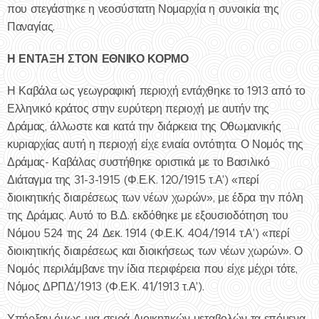
που στεγάστηκε η νεοσύστατη Νομαρχία η συνοικία της
Παναγίας.
Η ΕΝΤΑΞΗ ΣΤΟΝ ΕΘΝΙΚΟ ΚΟΡΜΟ
Η Καβάλα ως γεωγραφική περιοχή εντάχθηκε το 1913 από το
Ελληνικό κράτος στην ευρύτερη περιοχή με αυτήν της
Δράμας, άλλωστε και κατά την διάρκεια της Οθωμανικής
κυριαρχίας αυτή η περιοχή είχε ενιαία οντότητα. Ο Νομός της
Δράμας- Καβάλας συστήθηκε οριστικά με το Βασιλικό
Διάταγμα της 31-3-1915 (Φ.Ε.Κ. 120/1915 τ.Α') «περί
διοικητικής διαιρέσεως των νέων χωρών», με έδρα την πόλη
της Δράμας. Αυτό το Β.Δ. εκδόθηκε με εξουσιοδότηση του
Νόμου 524 της 24 Δεκ. 1914 (Φ.Ε.Κ. 404/1914 τ.Α') «περί
διοικητικής διαιρέσεως και διοικήσεως των νέων χωρών». Ο
Νομός περιλάμβανε την ίδια περιφέρεια που είχε μέχρι τότε,
Νόμος ΔΡΠΔ'/1913 (Φ.Ε.Κ. 41/1913 τ.Α').
Υπήρξαν όμως μια σειρά Διοικητικών μεταβολών τα επόμενα