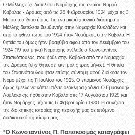
Ο Μάλλης είχε διατελέσει Νομάρχης του ενιαίου Νομού
Καβάλας - Δράμας από τις 26 Φεβρουαρίου 1924 μέχρι τις 3
Μαΐου του ίδιου έτους. Για ένα μικρό χρονικό διάστημα ο
Μάλλης διετέλεσε διευθυντής στην Νομαρχία Κυκλάδων και
από το φθινόπωρο του 1924 ήταν Νομάρχης στην Καβάλα. Η
θητεία του όμως ήταν βραχύβια αφού από τον Δεκέμβριο του
1924 (19 του μήνα) Νομάρχης ανέλαβε ο Κωνσταντίνος
Στασινόπουλος, που ήρθε στην Καβάλα από την Νομαρχία
της Δράμας (είχε θητεύσει εκεί μόλις τρεις μήνες). Η θητεία
του Στασινόπουλου ήταν επίσης σύντομη αφού διοίκησε τον
Νομό μέχρι τις 11 Ιουλίου του 1925. Ο επόμενος Νομάρχης
όμως έμελλε να κάτσει πέντε ολόκληρα χρόνια. Ο Εμμανουήλ
Λουλακάκης ήρθε στην Καβάλα στις 17 Αυγούστου 1925 και
ήταν Νομάρχης μέχρι τις 6 Φεβρουαρίου 1930. Η συνέχεια
της διοικητικής ιστορίας της περιοχής μας σε επόμενο
διαδικτυακό σημείωμα μας.
*Ο Κωνσταντίνος Π. Παπακοσμάς καταγράφει