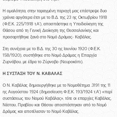
Η ομαλότητα, στην ταραγμένη περιοχή μας επέστρεψε δυο
χρόνια αργότερα έτσι με το Β.Δ. της 23 ης Οκτωβρίου 1918
(Φ.Ε.Κ. 225/1918 τ.Α'), αποσπάστηκε η Υποδιοίκηση της
Θάσου από τη Γενική Διοίκηση της Θεσσαλονίκης και
προσαρτήθηκε ξανά στο Νομό Δράμας- Καβάλας.
Στη συνέχεια με το Β.Δ. της 30 ης Ιουνίου 1920 (Φ.Ε.Κ.
158/1920), συστήθηκε στο Νομό Δράμας η Επαρχία
Ζυρνόβου, με έδρα το Ζύρνοβο (Νευροκόπι).
Η ΣΥΣΤΑΣΗ ΤΟΥ Ν. ΚΑΒΑΛΑΣ
Ο Ν. Καβάλας δημιουργήθηκε με το Νομοθέτημα .3191 της 11
ης Αυγούστου 1924 (δημοσίευση Φ.Ε.Κ. 193/1924 τ.Α') «περί
συστάσεως του Νομού Καβάλας», τότε οι επαρχίες Καβάλας,
Νέστου, Πραβίου και Θάσου αποσπάστηκαν από το Νομό
Δράμας και αποτέλεσαν το Νομό Καβάλας.