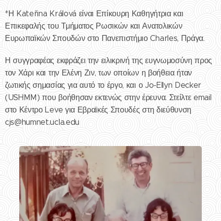
*Η Kateřina Králová είναι Επίκουρη Καθηγήτρια και
Επικεφαλής του Τμήματος Ρωσικών και Ανατολικών
Ευρωπαϊκών Σπουδών στο Πανεπιστήμιο Charles, Πράγα.
Η συγγραφέας εκφράζει την ειλικρινή της ευγνωμοσύνη προς
τον Χάρι και την Ελένη Ζιν, των οποίων η βοήθεια ήταν
ζωτικής σημασίας για αυτό το έργο, και ο Jo-Ellyn Decker
(USHMM) που βοήθησαν εκτενώς στην έρευνα. Στείλτε email
στο Κέντρο Leve για Εβραϊκές Σπουδές στη διεύθυνση
cjs@humnet.ucla.edu