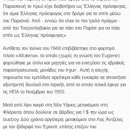
Παρασκευή το πρωί είχα διαβατήριο ως Έλληνας πρόσφυγας,
ότι είμαι Έλληνας πρόσφυγας στο δρόμο για το σπίτι μέσω
του Παρισιού. Από - εννοώ ότι είναι το πιο τρελό πράγμα -
από την Τσεχοσλοβακία για να πάει στο Παρίσι για να πάει
σπίτι ως Έλληνας πρόσφυγας».
Αντίθετα, τον Ιούνιο του 1948 επιβιβάστηκε στο φορτηγό
πλοίο «Altalena», το οποίο (χωρίς τη γνώση του Eugene)
φορτώθηκε με όπλα και μαχητές για να ενισχύσει τις εβραϊκές
παραστρατιωτικές μονάδες του Irgun . Αυτή η ατυχής
παρουσία του εμπόδισε αργότερα κάθε ευκαιρία να αποκτήσει
αξιοπρεπή δουλειά στο Ισραήλ, από το οποίο τελικά έφυγε για
τις ΗΠΑ το Νοέμβριο του 1955.
Μετά από λίγο καιρό στη Νέα Υόρκη, μετακόμισε στη
Φλόριντα, όπου δούλευε σε βάρδιες για 1 $ την ώρα ως
busboy. Δύο χρόνια αργότερα, μετακόμισε στο Λος Άντζελες
με τον ξάδερφό του Έρνεστ, επίσης επιζών του