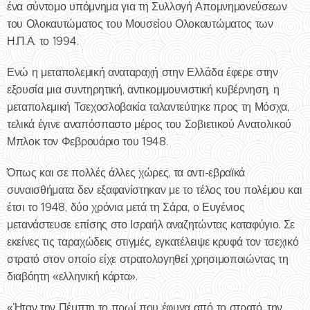
ένα σύντομο υπόμνημα για τη Συλλογή Απομνημονεύσεων
του Ολοκαυτώματος του Μουσείου Ολοκαυτώματος των
Η.Π.Α. το 1994.
Ενώ η μεταπολεμική αναταραχή στην Ελλάδα έφερε στην
εξουσία μια συντηρητική, αντικομμουνιστική κυβέρνηση, η
μεταπολεμική Τσεχοσλοβακία ταλαντεύτηκε προς τη Μόσχα,
τελικά έγινε αναπόσπαστο μέρος του Σοβιετικού Ανατολικού
Μπλοκ τον Φεβρουάριο του 1948.
Όπως και σε πολλές άλλες χώρες, τα αντι-εβραϊκά
συναισθήματα δεν εξαφανίστηκαν με το τέλος του πολέμου και
έτσι το 1948, δύο χρόνια μετά τη Σάρα, ο Ευγένιος
μετανάστευσε επίσης στο Ισραήλ αναζητώντας καταφύγιο. Σε
εκείνες τις ταραχώδεις στιγμές, εγκατέλειψε κρυφά τον τσεχικό
στρατό στον οποίο είχε στρατολογηθεί χρησιμοποιώντας τη
διαβόητη «ελληνική κάρτα».
«Ήταν την Πέμπτη το πρωί που έφυγα από το στρατό, την