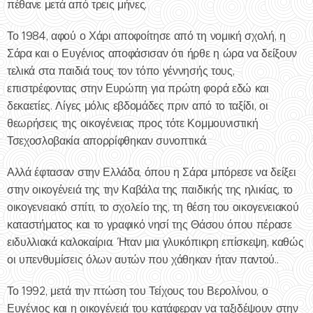
πέθανε μετά από τρεις μήνες.
Το 1984, αφού ο Χάρι αποφοίτησε από τη νομική σχολή, η
Σάρα και ο Ευγένιος αποφάσισαν ότι ήρθε η ώρα να δείξουν
τελικά στα παιδιά τους τον τόπο γέννησής τους,
επιστρέφοντας στην Ευρώπη για πρώτη φορά εδώ και
δεκαετίες. Λίγες μόλις εβδομάδες πριν από το ταξίδι, οι
θεωρήσεις της οικογένειας προς τότε Κομμουνιστική
Τσεχοσλοβακία απορρίφθηκαν συνοπτικά.
Αλλά έφτασαν στην Ελλάδα, όπου η Σάρα μπόρεσε να δείξει
στην οικογένειά της την Καβάλα της παιδικής της ηλικίας, το
οικογενειακό σπίτι, το σχολείο της, τη θέση του οικογενειακού
καταστήματος και το γραφικό νησί της Θάσου όπου πέρασε
ειδυλλιακά καλοκαίρια. Ήταν μια γλυκόπικρη επίσκεψη, καθώς
οι υπενθυμίσεις όλων αυτών που χάθηκαν ήταν παντού..
Το 1992, μετά την πτώση του Τείχους του Βερολίνου, ο
Ευγένιος και η οικογένειά του κατάφεραν να ταξιδέψουν στην