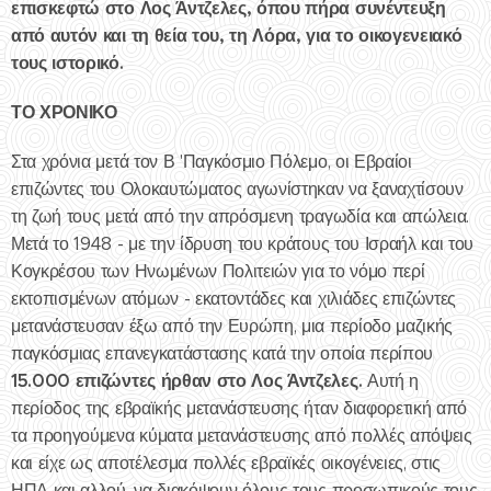
επισκεφτώ στο Λος Άντζελες, όπου πήρα συνέντευξη
από αυτόν και τη θεία του, τη Λόρα, για το οικογενειακό
τους ιστορικό.
ΤΟ ΧΡΟΝΙΚΟ
Στα χρόνια μετά τον Β 'Παγκόσμιο Πόλεμο, οι Εβραίοι
επιζώντες του Ολοκαυτώματος αγωνίστηκαν να ξαναχτίσουν
τη ζωή τους μετά από την απρόσμενη τραγωδία και απώλεια.
Μετά το 1948 - με την ίδρυση του κράτους του Ισραήλ και του
Κογκρέσου των Ηνωμένων Πολιτειών για το νόμο περί
εκτοπισμένων ατόμων - εκατοντάδες και χιλιάδες επιζώντες
μετανάστευσαν έξω από την Ευρώπη, μια περίοδο μαζικής
παγκόσμιας επανεγκατάστασης κατά την οποία περίπου
15.000 επιζώντες ήρθαν στο Λος Άντζελες.
Αυτή η
περίοδος της εβραϊκής μετανάστευσης ήταν διαφορετική από
τα προηγούμενα κύματα μετανάστευσης από πολλές απόψεις
και είχε ως αποτέλεσμα πολλές εβραϊκές οικογένειες, στις
ΗΠΑ και αλλού, να διακόψουν όλους τους προσωπικούς τους