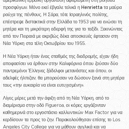
αμερικανική εβραϊκή οργάνωση αφιερωμένη στη βοήθεια
Henrietta
προσφύγων. Μόνο εκεί έβγαλε τελικά η
τα μαύρα
ρούχα της πένθους. Η Σάρα, τότε Ισραηλινός πολίτης,
επέστρεψε διστακτικά στην Ελλάδα το 1953 για να ενώσει τη
μητέρα και τη μικρότερη αδερφή της για το ταξίδι. Ξεκινώντας
από τον Πειραιά με ακριβώς δέκα αποσκευές έφτασαν στη
Νέα Υόρκη στα τέλη Οκτωβρίου του 1955.
Η Νέα Υόρκη ήταν ένας σταθμός της διαδρομής, είχαν ήδη
αποφασίσει να έρθουν στην Καλιφόρνια όπου ζούσαν δύο
παντρεμένοι Έλληνες ξάδελφοι μετανάστες και όπου, οι
αδελφές ήλπιζαν, θα μπορούσαν να δώσουν ξανά στη μητέρα
τους «την ευκαιρία να είναι ευτυχισμένη».
Λίγες μέρες μετά την άφιξη από τη Νέα Υόρκη, από το
διαμέρισμα στην οδό Figueroa, οι κόρες εργάζονταν
καθημερινά στο εργοστάσιο καλλυντικών Max Factor για να
κερδίσουν τα προς το ζην. Παρακολούθησαν επίσης το Los
Angeles City College για να μάθουν αγγλικά και να