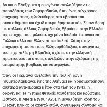
Αν και ο Ελιέζερ και η οικογένεια ακολούθησαν τις
παραδόσεις των Σεφαραδικών, ήταν ένας σύγχρονος
επιχειρηματίας, φιλελεύθερος στα εβραϊκά του
συναισθήματα και όχι ιδιαίτερα θρησκευτικός. Σε αντίθεση
με πολλούς άλλους Σεφαρδικούς Εβραίους στην Ελλάδα
της εποχής του , μιλούσε όχι μόνο Ιουδαίο-Ισπανικά και
Γαλλικά αλλά και Ελληνικά και Ιταλικά. Χάρη στην
επιχείρησή του και τους Ελληνορθόδοξους συνεργάτες
του, είχε καλές μη Εβραϊκές σχέσεις στην ελληνική
πρωτεύουσα, οι οποίες συνέβαλαν στην εξεύρεση της
απαραίτητης βοήθειας και καταφυγίου.
Όταν οι Γερμανοί ανέλαβαν την ιταλική ζώνη
(συμπεριλαμβανομένης της Αθήνας) και χρησιμοποίησαν
αυστηρά αντι-εβραϊκά μέτρα στα τέλη του 1943, η
οικογένεια Haim πήρε ψευδείς ταυτότητες και κρύφτηκε.
Ωστόσο, η Allegra (γεν. 1925), η μεγαλύτερη κόρη του
Eliezer, ηλικίας δεκαοκτώ ετών, συνελήφθη σύντομα και