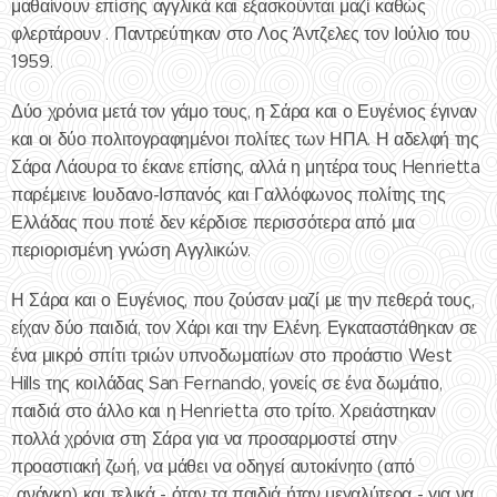
μαθαίνουν επίσης αγγλικά και εξασκούνται μαζί καθώς
φλερτάρουν . Παντρεύτηκαν στο Λος Άντζελες τον Ιούλιο του
1959.
Δύο χρόνια μετά τον γάμο τους, η Σάρα και ο Ευγένιος έγιναν
και οι δύο πολιτογραφημένοι πολίτες των ΗΠΑ. Η αδελφή της
Σάρα Λάουρα το έκανε επίσης, αλλά η μητέρα τους Henrietta
παρέμεινε Ιουδανο-Ισπανός και Γαλλόφωνος πολίτης της
Ελλάδας που ποτέ δεν κέρδισε περισσότερα από μια
περιορισμένη γνώση Αγγλικών.
Η Σάρα και ο Ευγένιος, που ζούσαν μαζί με την πεθερά τους,
είχαν δύο παιδιά, τον Χάρι και την Ελένη. Εγκαταστάθηκαν σε
ένα μικρό σπίτι τριών υπνοδωματίων στο προάστιο West
Hills της κοιλάδας San Fernando, γονείς σε ένα δωμάτιο,
παιδιά στο άλλο και η Henrietta στο τρίτο. Χρειάστηκαν
πολλά χρόνια στη Σάρα για να προσαρμοστεί στην
προαστιακή ζωή, να μάθει να οδηγεί αυτοκίνητο (από
..ανάγκη) και τελικά - όταν τα παιδιά ήταν μεγαλύτερα - για να