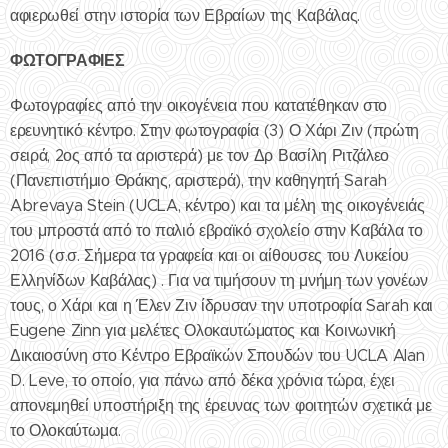
αφιερωθεί στην ιστορία των Εβραίων της Καβάλας.
ΦΩΤΟΓΡΑΦΙΕΣ
Φωτογραφίες από την οικογένεια που κατατέθηκαν στο
ερευνητικό κέντρο. Στην φωτογραφία (3) Ο Χάρι Ζιν (πρώτη
σειρά, 2ος από τα αριστερά) με τον Δρ Βασίλη Ριτζάλεο
(Πανεπιστήμιο Θράκης, αριστερά), την καθηγητή Sarah
Abrevaya Stein (UCLA, κέντρο) και τα μέλη της οικογένειάς
του μπροστά από το παλιό εβραϊκό σχολείο στην Καβάλα το
2016 (σ.σ. Σήμερα τα γραφεία και οι αίθουσες του Λυκείου
Ελληνίδων Καβάλας) . Για να τιμήσουν τη μνήμη των γονέων
τους, ο Χάρι και η Έλεν Ζιν ίδρυσαν την υποτροφία Sarah και
Eugene Zinn για μελέτες Ολοκαυτώματος και Κοινωνική
Δικαιοσύνη στο Κέντρο Εβραϊκών Σπουδών του UCLA Alan
D. Leve, το οποίο, για πάνω από δέκα χρόνια τώρα, έχει
απονεμηθεί υποστήριξη της έρευνας των φοιτητών σχετικά με
το Ολοκαύτωμα.