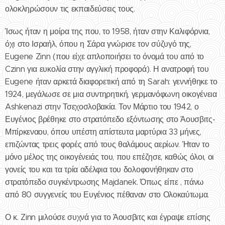
ολοκληρώσουν τις εκπαιδεύσεις τους.
Ίσως ήταν η μοίρα της που, το 1958, ήταν στην Καλιφόρνια,
όχι στο Ισραήλ, όπου η Σάρα γνώρισε τον σύζυγό της,
Eugene Zinn (που είχε απλοποιήσει το όνομά του από το
Czinn για ευκολία στην αγγλική προφορά). Η ανατροφή του
Eugene ήταν αρκετά διαφορετική από τη Sarah: γεννήθηκε το
1924, μεγάλωσε σε μια συντηρητική, γερμανόφωνη οικογένεια
Ashkenazi στην Τσεχοσλοβακία. Τον Μάρτιο του 1942, ο
Ευγένιος βρέθηκε στο στρατόπεδο εξόντωσης στο Άουσβιτς-
Μπίρκεναου, όπου υπέστη απίστευτα μαρτύρια 33 μήνες,
επιζώντας τρεις φορές από τους θαλάμους αερίων. Ήταν το
μόνο μέλος της οικογένειάς του, που επέζησε, καθώς όλοι, οι
γονείς του και τα τρία αδέλφια του δολοφονήθηκαν στο
στρατόπεδο συγκέντρωσης Majdanek. Όπως είπε , πάνω
από 80 συγγενείς του Ευγένιος πέθαναν στο Ολοκαύτωμα.
Ο κ. Zinn μιλούσε συχνά για το Άουσβιτς και έγραψε επίσης