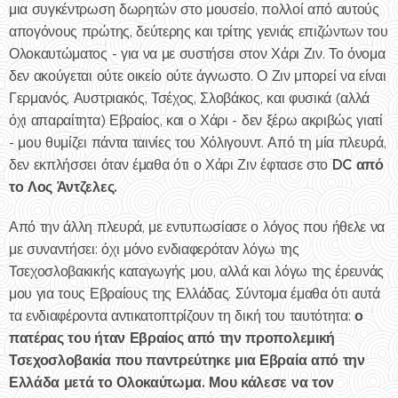
μια συγκέντρωση δωρητών στο μουσείο, πολλοί από αυτούς
απογόνους πρώτης, δεύτερης και τρίτης γενιάς επιζώντων του
Ολοκαυτώματος - για να με συστήσει στον Χάρι Ζιν. Το όνομα
δεν ακούγεται ούτε οικείο ούτε άγνωστο. Ο Ζιν μπορεί να είναι
Γερμανός, Αυστριακός, Τσέχος, Σλοβάκος, και φυσικά (αλλά
όχι απαραίτητα) Εβραίος, και ο Χάρι - δεν ξέρω ακριβώς γιατί
- μου θυμίζει πάντα ταινίες του Χόλιγουντ. Από τη μία πλευρά,
DC από
δεν εκπλήσσει όταν έμαθα ότι ο Χάρι Ζιν έφτασε στο
το Λος Άντζελες.
Από την άλλη πλευρά, με εντυπωσίασε ο λόγος που ήθελε να
με συναντήσει: όχι μόνο ενδιαφερόταν λόγω της
Τσεχοσλοβακικής καταγωγής μου, αλλά και λόγω της έρευνάς
μου για τους Εβραίους της Ελλάδας. Σύντομα έμαθα ότι αυτά
ο
τα ενδιαφέροντα αντικατοπτρίζουν τη δική του ταυτότητα:
πατέρας του ήταν Εβραίος από την προπολεμική
Τσεχοσλοβακία που παντρεύτηκε μια Εβραία από την
Ελλάδα μετά το Ολοκαύτωμα. Μου κάλεσε να τον