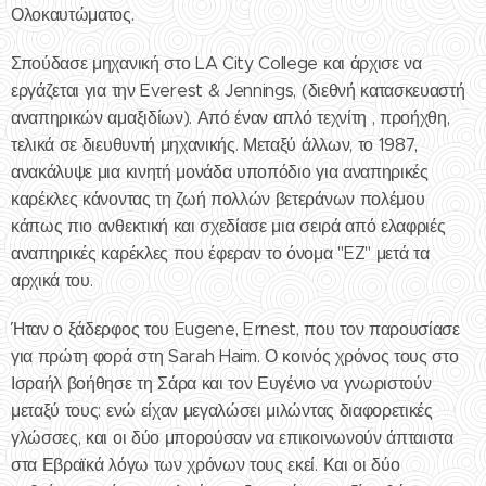
Ολοκαυτώματος.
Σπούδασε μηχανική στο LA City College και άρχισε να
εργάζεται για την Everest & Jennings, (διεθνή κατασκευαστή
αναπηρικών αμαξιδίων). Από έναν απλό τεχνίτη , προήχθη,
τελικά σε διευθυντή μηχανικής. Μεταξύ άλλων, το 1987,
ανακάλυψε μια κινητή μονάδα υποπόδιο για αναπηρικές
καρέκλες κάνοντας τη ζωή πολλών βετεράνων πολέμου
κάπως πιο ανθεκτική και σχεδίασε μια σειρά από ελαφριές
αναπηρικές καρέκλες που έφεραν το όνομα "EZ" μετά τα
αρχικά του.
Ήταν ο ξάδερφος του Eugene, Ernest, που τον παρουσίασε
για πρώτη φορά στη Sarah Haim. Ο κοινός χρόνος τους στο
Ισραήλ βοήθησε τη Σάρα και τον Ευγένιο να γνωριστούν
μεταξύ τους: ενώ είχαν μεγαλώσει μιλώντας διαφορετικές
γλώσσες, και οι δύο μπορούσαν να επικοινωνούν άπταιστα
στα Εβραϊκά λόγω των χρόνων τους εκεί. Και οι δύο