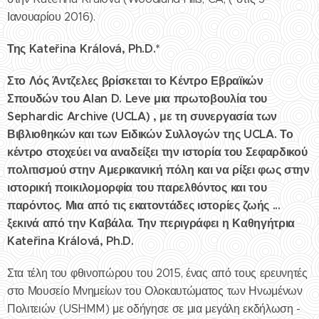
Ιανουαρίου 2016).
Της Kateřina Králová, Ph.D.*
Στο Λός Άντζελες βρίσκεται το Κέντρο Εβραϊκών
Σπουδών του Alan D. Leve μια πρωτοβουλία του
Sephardic Archive (UCLA) , με τη συνεργασία των
Βιβλιοθηκών και των Ειδικών Συλλογών της UCLA. Το
κέντρο στοχεύει να αναδείξει την ιστορία του Σεφαρδικού
πολιτισμού στην Αμερικανική πόλη και να ρίξει φως στην
ιστορική ποικιλομορφία του παρελθόντος και του
παρόντος. Μια από τις εκατοντάδες ιστορίες ζωής ...
ξεκινά από την Καβάλα. Την περιγράφει η Καθηγήτρια
Kateřina Králová, Ph.D.
Στα τέλη του φθινοπώρου του 2015, ένας από τους ερευνητές
στο Μουσείο Μνημείων του Ολοκαυτώματος των Ηνωμένων
Πολιτειών (USHMM) με οδήγησε σε μια μεγάλη εκδήλωση -