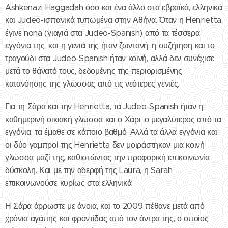
Ashkenazi Haggadah όσο και ένα άλλο στα εβραϊκά, ελληνικά
και Judeo-ισπανικά τυπωμένα στην Αθήνα. Όταν η Henrietta,
έγινε nona (γιαγιά στα Judeo-Spanish) από τα τέσσερα
εγγόνια της, και η γενιά της ήταν ζωντανή, η συζήτηση και το
τραγούδι στα Judeo-Spanish ήταν κοινή, αλλά δεν συνέχισε
μετά το θάνατό τους, δεδομένης της περιορισμένης
κατανόησης της γλώσσας από τις νεότερες γενιές.
Για τη Σάρα και την Henrietta, τα Judeo-Spanish ήταν η
καθημερινή οικιακή γλώσσα και ο Χάρι, ο μεγαλύτερος από τα
εγγόνια, τα έμαθε σε κάποιο βαθμό. Αλλά τα άλλα εγγόνια και
οι δύο γαμπροί της Henrietta δεν μοιράστηκαν μια κοινή
γλώσσα μαζί της, καθιστώντας την προφορική επικοινωνία
δύσκολη. Και με την αδερφή της Laura, η Sarah
επικοινωνούσε κυρίως στα ελληνικά.
Η Σάρα άρρωστε με άνοια, και το 2009 πέθανε μετά από
χρόνια αγάπης και φροντίδας από τον άντρα της, ο οποίος