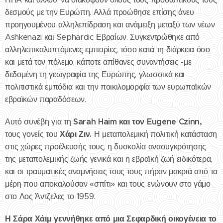
δεσμούς με την Ευρώπη. Αλλά προώθησε επίσης άνευ
προηγουμένου αλληλεπίδραση και ανάμειξη μεταξύ των νέων
Ashkenazi και Sephardic Εβραίων. Συγκεντρώθηκε από
αλληλεπικαλυπτόμενες εμπειρίες, τόσο κατά τη διάρκεια όσο
και μετά τον πόλεμο, κάποτε απίθανες συναντήσεις -με
δεδομένη τη γεωγραφία της Ευρώπης, γλωσσικά και
πολιτιστικά εμπόδια και την ποικιλομορφία των ευρωπαϊκών
εβραϊκών παραδόσεων.
Sarah Haim και τον Eugene Czinn,
Αυτό συνέβη για τη
Χάρι Ζιν.
τους γονείς του
Η μεταπολεμική πολιτική κατάσταση
στις χώρες προέλευσής τους, η δυσκολία ανασυγκρότησης
της μεταπολεμικής ζωής γενικά και η εβραϊκή ζωή ειδικότερα,
και οι τραυματικές αναμνήσεις τους τους πήραν μακριά από τα
μέρη που αποκαλούσαν «σπίτι» και τους ενώνουν στο γάμο
στο Λος Άντζελες το 1959.
Η Σάρα Χάιμ γεννήθηκε από μια Σεφαρδική οικογένεια το