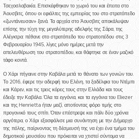
Τσεχοσλοβακία. Επισκέφθηκαν το χωριό του και έπειτα στο
Άουσβιτς, όπου οι εφιάλτες της εμπειρίας του στο στρατόπεδο
«ζωντάνευσαν» ξανά. Τα αρχεία στο Άουσβιτς αποκάλυψαν
επίσης την τύχη της μεγαλύτερης αδελφής της Σάρα, της
Αλέγκτρα: πέθανε στο στρατόπεδο του στρατοπέδου στις 3
Φεβρουαρίου 1945, λίγες μόνο ημέρες μετά την
απελευθέρωση του στρατοπέδου, και θάφτηκε σε έναν μαζικό
τάφο κοντά.
Ο Χάρι πήγαινε στην Καβάλα μετά το θάνατο των γονιών του.
Το 2016, έφερε την αδερφή του Ελένη, τα ξαδέλφια του Ντέμπι
και Κάρεν, και τις τρεις κόρες τους στην Ελλάδα και τους
έδειξε την Καβάλα. Όλα τα εγγόνια, και τα εγγόνια του Eliezer
και της Henrietta ήταν μαζί, αποτίοντας φόρο τιμής στο
προγονικό τους σπίτι. Όταν επέστρεψε και πάλι δύο χρόνια
αργότερα, ο Χάρι εξασφάλισε μια συνάντηση με την Δήμαρχο
της πόλης, παίρνοντας τη δέσμευσή της να έχει ένα τμήμα του
δημοτικού μουσείου που πρόκειται να χτιστεί σύντομα να