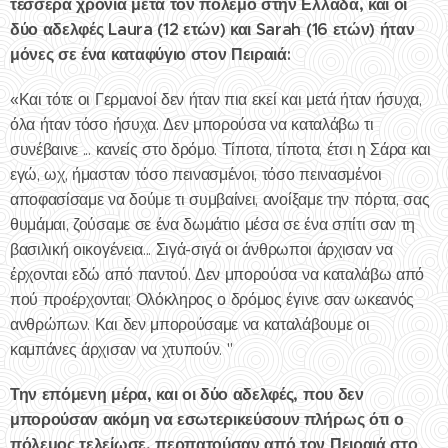
τέσσερα χρόνια μετά τον πόλεμο στην Ελλάδα, και οι
δύο αδελφές Laura (12 ετών) και Sarah (16 ετών) ήταν
μόνες σε ένα καταφύγιο στον Πειραιά:
«Και τότε οι Γερμανοί δεν ήταν πια εκεί και μετά ήταν ήσυχα,
όλα ήταν τόσο ήσυχα. Δεν μπορούσα να καταλάβω τι
συνέβαινε ... κανείς στο δρόμο. Τίποτα, τίποτα, έτσι η Σάρα και
εγώ, ωχ, ήμασταν τόσο πεινασμένοι, τόσο πεινασμένοι
αποφασίσαμε να δούμε τι συμβαίνει, ανοίξαμε την πόρτα, σας
θυμάμαι, ζούσαμε σε ένα δωμάτιο μέσα σε ένα σπίτι σαν τη
βασιλική οικογένεια... Σιγά-σιγά οι άνθρωποι άρχισαν να
έρχονται εδώ από παντού. Δεν μπορούσα να καταλάβω από
πού προέρχονται; Ολόκληρος ο δρόμος έγινε σαν ωκεανός
ανθρώπων. Και δεν μπορούσαμε να καταλάβουμε οι
καμπάνες άρχισαν να χτυπούν. "
Την επόμενη μέρα, και οι δύο αδελφές, που δεν
μπορούσαν ακόμη να εσωτερικεύσουν πλήρως ότι ο
πόλεμος τελείωσε, περπατούσαν από τον Πειραιά στο