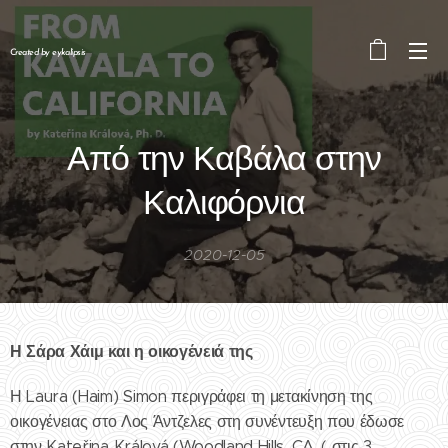
Created by eykalipsis
Από την Καβάλα στην
Καλιφόρνια
2020-12-05
Η Σάρα Χάιμ και η οικογένειά της
Η Laura (Haim) Simon περιγράφει τη μετακίνηση της
οικογένειας στο Λος Άντζελες στη συνέντευξη που έδωσε
στην Kateřina Králová (Woodland Hills, CA, ( στις 3