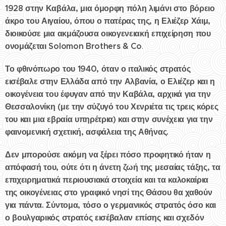
1928 στην Καβάλα, μια όμορφη πόλη λιμάνι στο βόρειο
άκρο του Αιγαίου, όπου ο πατέρας της, η Ελιέζερ Χάιμ,
διοικούσε μια ακμάζουσα οικογενειακή επιχείρηση που
ονομάζεται Solomon Brothers & Co
.
Το φθινόπωρο του 1940, όταν ο ιταλικός στρατός
εισέβαλε στην Ελλάδα από την Αλβανία, ο Ελιέζερ και η
οικογένεια του έφυγαν από την Καβάλα, αρχικά για την
Θεσσαλονίκη (με την σύζυγό του Χενριέτα τις τρεις κόρες
του και μια εβραία υπηρέτρια) και στην συνέχεια για την
φαινομενική σχετική, ασφάλεια της Αθήνας.
Δεν μπορούσε ακόμη να ξέρει πόσο προφητικό ήταν η
απόφασή του, ούτε ότι η άνετη ζωή της μεσαίας τάξης, τα
επιχειρηματικά περιουσιακά στοιχεία και τα καλοκαίρια
της οικογένειας στο γραφικό νησί της Θάσου θα χαθούν
για πάντα. Σύντομα, τόσο ο γερμανικός στρατός όσο και
ο βουλγαρικός στρατός εισέβαλαν επίσης και σχεδόν