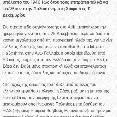
υπόλοιπο του 1946 έως ότου τους επιτράπει τελικά να
εισέλθουν στην Παλαιστίνη, στη Χάιφα στις 11
Δεκεμβρίου
.
Στο στρατόπεδο συγκέντρωσης στο Atlit, ανακοίνωσε την
ημερομηνία γέννησης στις 25 Δεκεμβρίου, περίπου δυόμισι
χρόνια μεγαλύτερα από την πραγματική ηλικία της, για να γίνει
ενήλικας. Αυτό της επέτρεψε να τοποθετηθεί στο kibbutz
HaGoshrim, στην Άνω Γαλιλαία, η οποία είχε ιδρυθεί από
Εβραίους , κυρίως από την Ελλάδα και την Τουρκία. Εκεί, η
Σάρα δεν έλαβε μόνο στρατιωτική αλλά και επαγγελματική
εκπαίδευση ως δάσκαλος και πάροχος παιδικής μέριμνας.
Στις αρχές της δεκαετίας του 1950, μετά το τέλος του
ελληνικού εμφυλίου πολέμου, η Σάρα, μαζί με τη μητέρα της
Henrietta και την αδερφή της Laura, αποφάσισαν να
μετακομίσουν στις Ηνωμένες Πολιτείες με τη βοήθεια του
HIAS (Εβραϊκή Εταιρεία Βοήθειας Μεταναστών)που ήταν μια