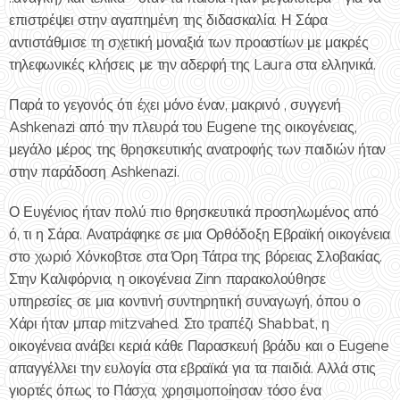
επιστρέψει στην αγαπημένη της διδασκαλία. Η Σάρα
αντιστάθμισε τη σχετική μοναξιά των προαστίων με μακρές
τηλεφωνικές κλήσεις με την αδερφή της Laura στα ελληνικά.
Παρά το γεγονός ότι έχει μόνο έναν, μακρινό , συγγενή
Ashkenazi από την πλευρά του Eugene της οικογένειας,
μεγάλο μέρος της θρησκευτικής ανατροφής των παιδιών ήταν
στην παράδοση Ashkenazi.
Ο Ευγένιος ήταν πολύ πιο θρησκευτικά προσηλωμένος από
ό, τι η Σάρα. Ανατράφηκε σε μια Ορθόδοξη Εβραϊκή οικογένεια
στο χωριό Χόνκοβτσε στα Όρη Τάτρα της βόρειας Σλοβακίας.
Στην Καλιφόρνια, η οικογένεια Zinn παρακολούθησε
υπηρεσίες σε μια κοντινή συντηρητική συναγωγή, όπου ο
Χάρι ήταν μπαρ mitzvahed. Στο τραπέζι Shabbat, η
οικογένεια ανάβει κεριά κάθε Παρασκευή βράδυ και ο Eugene
απαγγέλλει την ευλογία στα εβραϊκά για τα παιδιά. Αλλά στις
γιορτές όπως το Πάσχα, χρησιμοποίησαν τόσο ένα